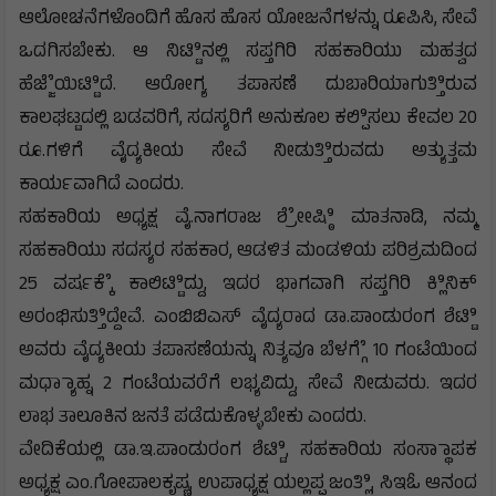
ಆಲೋಚನೆಗಳೊಂದಿಗೆ ಹೊಸ ಹೊಸ ಯೋಜನೆಗಳನ್ನು ರೂಪಿಸಿ, ಸೇವೆ
ಒದಗಿಸಬೇಕು. ಆ ನಿಟ್ಟಿಿನಲ್ಲಿ ಸಪ್ತಗಿರಿ ಸಹಕಾರಿಯು ಮಹತ್ವದ
ಹೆಜ್ಜೆೆಯಿಟ್ಟಿಿದೆ. ಆರೋಗ್ಯ ತಪಾಸಣೆ ದುಬಾರಿಯಾಗುತ್ತಿಿರುವ
ಕಾಲಘಟ್ಟದಲ್ಲಿ ಬಡವರಿಗೆ, ಸದಸ್ಯರಿಗೆ ಅನುಕೂಲ ಕಲ್ಪಿಿಸಲು ಕೇವಲ 20
ರೂ.ಗಳಿಗೆ ವೈದ್ಯಕೀಯ ಸೇವೆ ನೀಡುತ್ತಿಿರುವದು ಅತ್ಯುತ್ತಮ
ಕಾರ್ಯವಾಗಿದೆ ಎಂದರು.
ಸಹಕಾರಿಯ ಅಧ್ಯಕ್ಷ ವೈ.ನಾಗರಾಜ ಶ್ರೇೇಷ್ಠಿಿ ಮಾತನಾಡಿ, ನಮ್ಮ
ಸಹಕಾರಿಯು ಸದಸ್ಯರ ಸಹಕಾರ, ಆಡಳಿತ ಮಂಡಳಿಯ ಪರಿಶ್ರಮದಿಂದ
25 ವರ್ಷಕ್ಕೆೆ ಕಾಲಿಟ್ಟಿಿದ್ದು, ಇದರ ಭಾಗವಾಗಿ ಸಪ್ತಗಿರಿ ಕ್ಲಿಿನಿಕ್
ಅರಂಭಿಸುತ್ತಿಿದ್ದೇವೆ. ಎಂಬಿಬಿಎಸ್ ವೈದ್ಯರಾದ ಡಾ.ಪಾಂಡುರಂಗ ಶೆಟ್ಟಿಿ
ಅವರು ವೈದ್ಯಕೀಯ ತಪಾಸಣೆಯನ್ನು ನಿತ್ಯವೂ ಬೆಳಗ್ಗೆೆ 10 ಗಂಟೆಯಿಂದ
ಮಧ್ಯಾಾಹ್ನ 2 ಗಂಟೆಯವರೆಗೆ ಲಭ್ಯವಿದ್ದು, ಸೇವೆ ನೀಡುವರು. ಇದರ
ಲಾಭ ತಾಲೂಕಿನ ಜನತೆ ಪಡೆದುಕೊಳ್ಳಬೇಕು ಎಂದರು.
ವೇದಿಕೆಯಲ್ಲಿ ಡಾ.ಇ.ಪಾಂಡುರಂಗ ಶೆಟ್ಟಿಿ, ಸಹಕಾರಿಯ ಸಂಸ್ಥಾಾಪಕ
ಅಧ್ಯಕ್ಷ ಎಂ.ಗೋಪಾಲಕೃಷ್ಣ, ಉಪಾಧ್ಯಕ್ಷ ಯಲ್ಲಪ್ಪ ಜಂತ್ಲಿಿ, ಸಿಇಓ ಆನಂದ