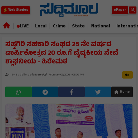
ePaper
Web Stories
|
|
|
|
|
|
LIVE
Local
Crime
State
National
Internati
ಸಪ್ತಗಿರಿ ಸಹಕಾರಿ ಸಂಘದ 25 ನೇ ವರ್ಷದ
ವಾರ್ಷಿಕೋತ್ಸವ 20 ರೂ.ಗೆ ವೈದ್ಯಕೀಯ ಸೇವೆ
ಶ್ಲಾಘನೀಯ - ಹಿರೇಮಠ
By
Suddimoola News
February 09, 2026 - 05:09 PM
Home