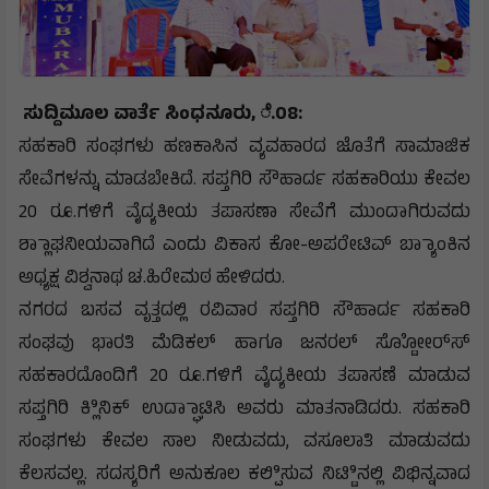
ಸುದ್ದಿಮೂಲ ವಾರ್ತೆ ಸಿಂಧನೂರು, ೆ.08:
ಸಹಕಾರಿ ಸಂಘಗಳು ಹಣಕಾಸಿನ ವ್ಯವಹಾರದ ಜೊತೆಗೆ ಸಾಮಾಜಿಕ
ಸೇವೆಗಳನ್ನು ಮಾಡಬೇಕಿದೆ. ಸಪ್ತಗಿರಿ ಸೌಹಾರ್ದ ಸಹಕಾರಿಯು ಕೇವಲ
20 ರೂ.ಗಳಿಗೆ ವೈದ್ಯಕೀಯ ತಪಾಸಣಾ ಸೇವೆಗೆ ಮುಂದಾಗಿರುವದು
ಶ್ಲಾಾಘನೀಯವಾಗಿದೆ ಎಂದು ವಿಕಾಸ ಕೋ-ಅಪರೇಟಿವ್ ಬ್ಯಾಾಂಕಿನ
ಅಧ್ಯಕ್ಷ ವಿಶ್ವನಾಥ ಚ.ಹಿರೇಮಠ ಹೇಳಿದರು.
ನಗರದ ಬಸವ ವೃತ್ತದಲ್ಲಿ ರವಿವಾರ ಸಪ್ತಗಿರಿ ಸೌಹಾರ್ದ ಸಹಕಾರಿ
ಸಂಘವು ಭಾರತಿ ಮೆಡಿಕಲ್ ಹಾಗೂ ಜನರಲ್ ಸ್ಟೋೋರ್‌ಸ್‌
ಸಹಕಾರದೊಂದಿಗೆ 20 ರೂ.ಗಳಿಗೆ ವೈದ್ಯಕೀಯ ತಪಾಸಣೆ ಮಾಡುವ
ಸಪ್ತಗಿರಿ ಕ್ಲಿಿನಿಕ್ ಉದ್ಘಾಾಟಿಸಿ ಅವರು ಮಾತನಾಡಿದರು. ಸಹಕಾರಿ
ಸಂಘಗಳು ಕೇವಲ ಸಾಲ ನೀಡುವದು, ವಸೂಲಾತಿ ಮಾಡುವದು
ಕೆಲಸವಲ್ಲ. ಸದಸ್ಯರಿಗೆ ಅನುಕೂಲ ಕಲ್ಪಿಿಸುವ ನಿಟ್ಟಿಿನಲ್ಲಿ ವಿಭಿನ್ನವಾದ