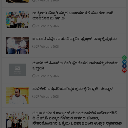
27 February 2026
ರಾಷ್ಟ್ರೀಯ ಹೆದ್ದಾರಿ ಪಕ್ಕದ ಜಮೀನುಗಳಿಗೆ ಹೋಗಲು ದಾರಿ
ಮಾಡಿಕೊಡಲು ಆಗ್ರಹ
27 February 2026
ಜವಾಹರ ನವೋದಯ ವಿದ್ಯಾರ್ಥಿ ಪ್ರಜ್ವಲ್ ರಾಜ್ಯಕ್ಕೆ ಪ್ರಥಮ
27 February 2026
ಮುದಗಲ್ ಪಿಎಸ್‌ಐ ಸೇರಿ ಪೊಲೀಸರ ಅಮಾನತ್ತು ಮಾಡಲು
ಒತ್ತಾಯ
27 February 2026
ಹುಲಿಕೇರಿ ಒತ್ತುವರಿಯಾಗಿದ್ದರೆ ಕ್ರಮ ಕೈಗೊಳ್ಳಲಿ - ಹಿಟ್ನಾಳ
27 February 2026
ಪಟ್ಟಣ ಸಹಕಾರ ಬ್ಯಾಾಂಕ್ ಮಹಾಮಂಡಳದ ನಿರ್ದೇಶಕರಿಗೆ
ಡಿ.ಎಚ್.ಓ ಸನ್ಮಾನ ಗೆಳೆಯರ ಬಳಗದ ಬೆಂಬಲ,
ನೌಕರರೊಂದಿಗಿನ ಒಳ್ಳೆಯ ಒಡನಾಟದಿಂದ ಉನ್ನತ ಸ್ಥಾನಮಾನ