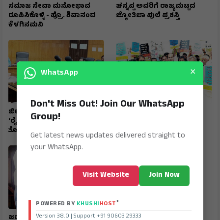
ಸಮಾಜ ಸೇವಾ ಮನೋಭಾವ
ಚನ್ನಪ್ಪ ಅವರಿಗೆ ರಾಜ್ಯಮಟ್ಟದ
ರೂಪಿಸಿಕೊಳ್ಳಿ - ಪ್ರೊ. ಶಿವಾನಂದ
ಜ್ಯೋತಿಬಾ ಪುಲೆ ಪ್ರಶಸ್ತಿ
ಕೆಳಗಿನಮನಿ
×
WhatsApp
Don't Miss Out! Join Our WhatsApp
ಜಿಲ್ಲಾ ಟಾಸ್‌‌ಕೆರ್ಸ್ ಸಮಿತಿ ಸಭೆ
ರಾಷ್ಟ್ರೀಯ ಹೆದ್ದಾರಿ ಪಕ್ಕದ
Group!
‘ರೈತರಿಗೆ ಯಾವುದೇ
ಜಮೀನುಗಳಿಗೆ ಹೋಗಲು ದಾರಿ
ತೊಂದರೆಯಾಗದಂತೆ ನೋಡಿಕೊಳ್ಳಿ’
ಮಾಡಿಕೊಡಲು ಆಗ್ರಹ
Get latest news updates delivered straight to
your WhatsApp.
Visit Website
Join Now
®
POWERED BY
KHUSHI
HOST
Version 38.0 | Support +91 90603 29333
ಜವಾಹರ ನವೋದಯ ವಿದ್ಯಾರ್ಥಿ
ಮುದಗಲ್ ಪಿಎಸ್‌ಐ ಸೇರಿ