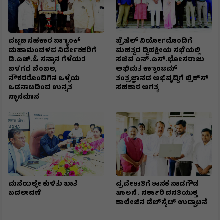
ಪಟ್ಟಣ ಸಹಕಾರ ಬ್ಯಾಾಂಕ್
ಬ್ರೆಜಿಲ್ ನಿಯೋಗದೊಂದಿಗೆ
ಮಹಾಮಂಡಳದ ನಿರ್ದೇಶಕರಿಗೆ
ಮಹತ್ವದ ದ್ವಿಪಕ್ಷೀಯ ಸಭೆಯಲ್ಲಿ
ಡಿ.ಎಚ್.ಓ ಸನ್ಮಾನ ಗೆಳೆಯರ
ಸಚಿವ ಎನ್.ಎಸ್.ಭೋಸರಾಜು
ಬಳಗದ ಬೆಂಬಲ,
ಅಭಿಮತ ಕ್ವಾಾಂಟಮ್
ನೌಕರರೊಂದಿಗಿನ ಒಳ್ಳೆಯ
ತಂತ್ರಜ್ಞಾನದ ಅಭಿವೃದ್ದಿಗೆ ಬ್ರಿಕ್‌ಸ್‌
ಒಡನಾಟದಿಂದ ಉನ್ನತ
ಸಹಕಾರ ಅಗತ್ಯ
ಸ್ಥಾನಮಾನ
ಮನೆಯಲ್ಲೇ ಕುಳಿತು ಖಾತೆ
ಪ್ರವೇಶಾತಿಗೆ ಶಾಸಕ ನಾಡಗೌಡ
ಬದಲಾವಣೆ
ಚಾಲನೆ : ಸರ್ಕಾರಿ ವಸತಿಯುಕ್ತ
ಕಾಲೇಜಿನ ವೆಬ್‌ಸೈಟ್ ಉದ್ಘಾಟನೆ