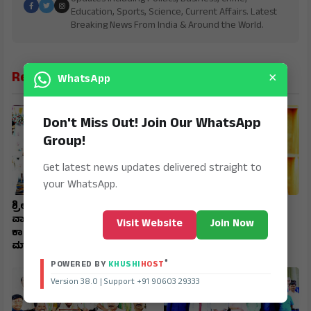
Education, Sports, Science, Current Affairs. Latest
Breaking News From India & Around the World.
×
Related News
WhatsApp
Don't Miss Out! Join Our WhatsApp
Group!
Get latest news updates delivered straight to
your WhatsApp.
ಶ್ರೀ ಶಂಕರಭಾರತಿ ಶಾಲೆಯ
ಹುಲಿಕೇರಿ ಒತ್ತುವರಿಯಾಗಿದ್ದರೆ
ವಾರ್ಷಿಕೋತ್ಸವ ಮಾರ್ಕ್‌ಸ್‌
ಕ್ರಮ ಕೈಗೊಳ್ಳಲಿ - ಹಿಟ್ನಾಳ
Visit Website
Join Now
ಕಾರ್ಡ್‌ಗಾಗಿ ಮಕ್ಕಳನ್ನು ತಯಾರು
ಮಾಡಬೇಡಿ - ಬೆಳಗಲ್
®
POWERED BY
KHUSHI
HOST
Version 38.0 | Support +91 90603 29333