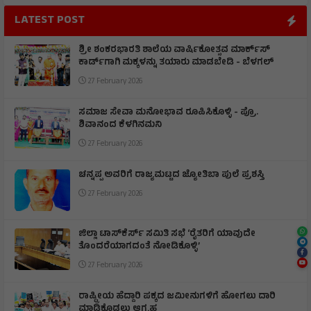
LATEST POST
ಶ್ರೀ ಶಂಕರಭಾರತಿ ಶಾಲೆಯ ವಾರ್ಷಿಕೋತ್ಸವ ಮಾರ್ಕ್‌ಸ್‌
ಕಾರ್ಡ್‌ಗಾಗಿ ಮಕ್ಕಳನ್ನು ತಯಾರು ಮಾಡಬೇಡಿ - ಬೆಳಗಲ್
27 February 2026
ಸಮಾಜ ಸೇವಾ ಮನೋಭಾವ ರೂಪಿಸಿಕೊಳ್ಳಿ - ಪ್ರೊ.
ಶಿವಾನಂದ ಕೆಳಗಿನಮನಿ
27 February 2026
ಚನ್ನಪ್ಪ ಅವರಿಗೆ ರಾಜ್ಯಮಟ್ಟದ ಜ್ಯೋತಿಬಾ ಪುಲೆ ಪ್ರಶಸ್ತಿ
27 February 2026
ಜಿಲ್ಲಾ ಟಾಸ್‌‌ಕೆರ್ಸ್ ಸಮಿತಿ ಸಭೆ ‘ರೈತರಿಗೆ ಯಾವುದೇ
ತೊಂದರೆಯಾಗದಂತೆ ನೋಡಿಕೊಳ್ಳಿ’
27 February 2026
ರಾಷ್ಟ್ರೀಯ ಹೆದ್ದಾರಿ ಪಕ್ಕದ ಜಮೀನುಗಳಿಗೆ ಹೋಗಲು ದಾರಿ
ಮಾಡಿಕೊಡಲು ಆಗ್ರಹ