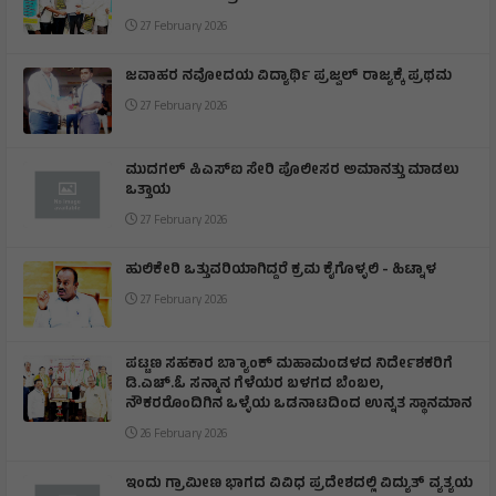
27 February 2026
ಜವಾಹರ ನವೋದಯ ವಿದ್ಯಾರ್ಥಿ ಪ್ರಜ್ವಲ್ ರಾಜ್ಯಕ್ಕೆ ಪ್ರಥಮ
27 February 2026
ಮುದಗಲ್ ಪಿಎಸ್‌ಐ ಸೇರಿ ಪೊಲೀಸರ ಅಮಾನತ್ತು ಮಾಡಲು
ಒತ್ತಾಯ
27 February 2026
ಹುಲಿಕೇರಿ ಒತ್ತುವರಿಯಾಗಿದ್ದರೆ ಕ್ರಮ ಕೈಗೊಳ್ಳಲಿ - ಹಿಟ್ನಾಳ
27 February 2026
ಪಟ್ಟಣ ಸಹಕಾರ ಬ್ಯಾಾಂಕ್ ಮಹಾಮಂಡಳದ ನಿರ್ದೇಶಕರಿಗೆ
ಡಿ.ಎಚ್.ಓ ಸನ್ಮಾನ ಗೆಳೆಯರ ಬಳಗದ ಬೆಂಬಲ,
ನೌಕರರೊಂದಿಗಿನ ಒಳ್ಳೆಯ ಒಡನಾಟದಿಂದ ಉನ್ನತ ಸ್ಥಾನಮಾನ
26 February 2026
ಇಂದು ಗ್ರಾಮೀಣ ಭಾಗದ ವಿವಿಧ ಪ್ರದೇಶದಲ್ಲಿ ವಿದ್ಯುತ್ ವ್ಯತ್ಯಯ