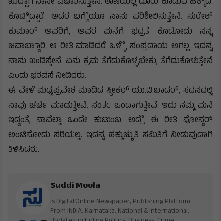
ಖುದ್ದಾಗಿ ನಾನೇ ವಿಚಾರಿಸುತ್ತೇನೆ. ಠಾಣೆಯಲ್ಲಿ ದೂರು ಕೊಡುವ ಹಕ್ಕಿಿದೆ.
ಕೊಟ್ಟಿಿದ್ದಾರೆ. ಅದರ ಬಗ್ಗೆೆಯೂ ನಾನು ಪರಿಶೀಲಿಸುತ್ತೇನೆ. ಸುರೇಶ್
ಕುಮಾರ್ ಅವರಿಗೆ, ಅವರ ಮನೆಗೆ ಭದ್ರತೆ ಕೊಡೋದು ನನ್ನ
ಜವಾಬ್ದಾಾರಿ. ಆ ರೀತಿ ಮಾಡಿದರೆ ಒಳ್ಳೆೆ ಸಂಪ್ರದಾಯ ಆಗಲ್ಲ. ಇದನ್ನ
ನಾನು ಖಂಡಿಸ್ತೇನೆ. ಏನು ಕ್ರಮ ತೆಗೆದುಕೊಳ್ಳಬೇಕು, ತೆಗೆದುಕೊಳುತ್ತೇನೆ
ಎಂದು ಭರವಸೆ ನೀಡಿದರು.
ಈ ವೇಳೆ ಮಧ್ಯಪ್ರವೇಶ ಮಾಡಿದ ಸ್ಪೀಕರ್ ಯು.ಟಿ.ಖಾದರ್, ಸದನದಲ್ಲಿ
ನಾವು ಚರ್ಚೆ ಮಾಡುತ್ತೇವೆ. ನಂತರ ಒಂದಾಗುತ್ತೇವೆ. ಇದು ನಮ್ಮ ಮನೆ
ಇದ್ದಂತೆ, ನಾವೆಲ್ಲಾ ಒಂದೇ ಕುಟುಂಬ. ಆದ್ರೆೆ ಈ ರೀತಿ ಪೋಸ್ಟರ್
ಅಂಟಿಸೋದು ಸರಿಯಲ್ಲ. ಇದನ್ನ ಹಕ್ಕುಚ್ಯುತಿ ಸಮಿತಿಗೆ ನೀಡುವುದಾಗಿ
ತಿಳಿಸಿದರು.
Suddi Moola
is Digital Online Newspaper, Publishing Platform
From INDIA. Karnataka, National & International,
Updates including Politics, Business, Crime,