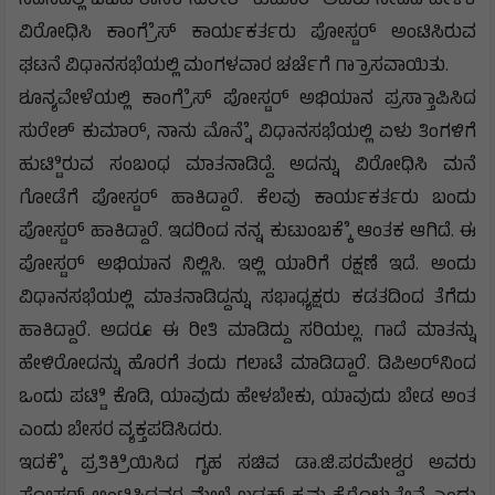
ಸದನದಲ್ಲಿ ಬಿಜೆಪಿ ಶಾಸಕ ಸುರೇಶ್ ಕುಮಾರ್ ಅವರು ನೀಡಿದ ಹೇಳಿಕೆ
ವಿರೋಧಿಸಿ ಕಾಂಗ್ರೆೆಸ್ ಕಾರ್ಯಕರ್ತರು ಪೋಸ್ಟರ್ ಅಂಟಿಸಿರುವ
ಘಟನೆ ವಿಧಾನಸಭೆಯಲ್ಲಿ ಮಂಗಳವಾರ ಚರ್ಚೆಗೆ ಗ್ರಾಾಸವಾಯಿತು.
ಶೂನ್ಯವೇಳೆಯಲ್ಲಿ ಕಾಂಗ್ರೆೆಸ್ ಪೋಸ್ಟರ್ ಅಭಿಯಾನ ಪ್ರಸ್ತಾಾಪಿಸಿದ
ಸುರೇಶ್ ಕುಮಾರ್, ನಾನು ಮೊನ್ನೆೆ ವಿಧಾನಸಭೆಯಲ್ಲಿ ಏಳು ತಿಂಗಳಿಗೆ
ಹುಟ್ಟಿಿರುವ ಸಂಬಂಧ ಮಾತನಾಡಿದ್ದೆ. ಅದನ್ನು ವಿರೋಧಿಸಿ ಮನೆ
ಗೋಡೆಗೆ ಪೋಸ್ಟರ್ ಹಾಕಿದ್ದಾರೆ. ಕೆಲವು ಕಾರ್ಯಕರ್ತರು ಬಂದು
ಪೋಸ್ಟರ್ ಹಾಕಿದ್ದಾರೆ. ಇದರಿಂದ ನನ್ನ ಕುಟುಂಬಕ್ಕೆೆ ಆಂತಕ ಆಗಿದೆ. ಈ
ಪೋಸ್ಟರ್ ಅಭಿಯಾನ ನಿಲ್ಲಿಸಿ. ಇಲ್ಲಿ ಯಾರಿಗೆ ರಕ್ಷಣೆ ಇದೆ. ಅಂದು
ವಿಧಾನಸಭೆಯಲ್ಲಿ ಮಾತನಾಡಿದ್ದನ್ನು ಸಭಾಧ್ಯಕ್ಷರು ಕಡತದಿಂದ ತೆಗೆದು
ಹಾಕಿದ್ದಾರೆ. ಅದರೂ ಈ ರೀತಿ ಮಾಡಿದ್ದು ಸರಿಯಲ್ಲ. ಗಾದೆ ಮಾತನ್ನು
ಹೇಳಿರೋದನ್ನು ಹೊರಗೆ ತಂದು ಗಲಾಟೆ ಮಾಡಿದ್ದಾರೆ. ಡಿಪಿಅರ್‌ನಿಂದ
ಒಂದು ಪಟ್ಟಿಿ ಕೊಡಿ, ಯಾವುದು ಹೇಳಬೇಕು, ಯಾವುದು ಬೇಡ ಅಂತ
ಎಂದು ಬೇಸರ ವ್ಯಕ್ತಪಡಿಸಿದರು.
ಇದಕ್ಕೆೆ ಪ್ರತಿಕ್ರಿಿಯಿಸಿದ ಗೃಹ ಸಚಿವ ಡಾ.ಜಿ.ಪರಮೇಶ್ವರ ಅವರು