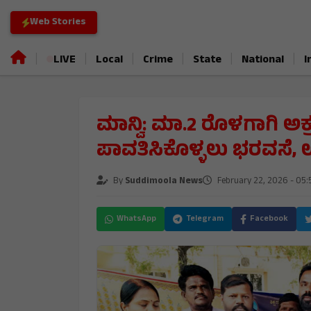
Web Stories
|
|
|
|
|
|
LIVE
Local
Crime
State
National
I
ಮಾನ್ವಿ: ಮಾ.2 ರೊಳಗಾಗಿ ಅ
ಪಾವತಿಸಿಕೊಳ್ಳಲು ಭರವಸೆ,
By
Suddimoola News
February 22, 2026 - 05
WhatsApp
Telegram
Facebook