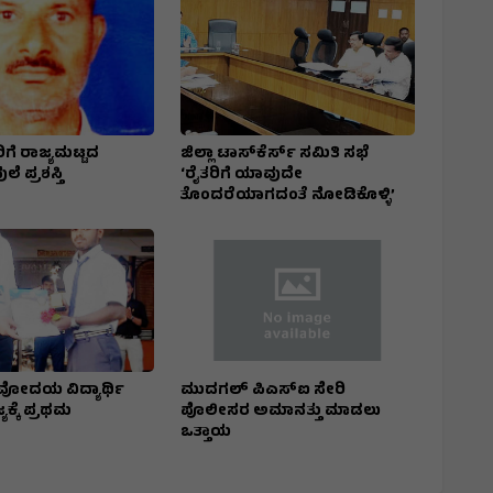
ಿಗೆ ರಾಜ್ಯಮಟ್ಟದ
ಜಿಲ್ಲಾ ಟಾಸ್‌‌ಕೆರ್ಸ್ ಸಮಿತಿ ಸಭೆ
ೆ ಪ್ರಶಸ್ತಿ
‘ರೈತರಿಗೆ ಯಾವುದೇ
ತೊಂದರೆಯಾಗದಂತೆ ನೋಡಿಕೊಳ್ಳಿ’
ೋದಯ ವಿದ್ಯಾರ್ಥಿ
ಮುದಗಲ್ ಪಿಎಸ್‌ಐ ಸೇರಿ
್ಯಕ್ಕೆ ಪ್ರಥಮ
ಪೊಲೀಸರ ಅಮಾನತ್ತು ಮಾಡಲು
ಒತ್ತಾಯ