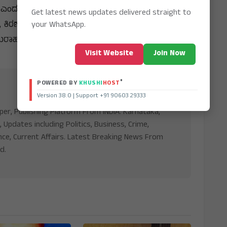
ಎಂದು ಎಚ್ಚರಿಕೆ ನೀಡಿದರು.
Get latest news updates delivered straight to
ರಣ್ ಉದ್ಬಾಾಳ್, ಹೊಳೆಯಪ್ಪ, ಶಿವಕುಮಾರ್, ಕೆ.ಹುಸೇನಪ್ಪ
your WhatsApp.
ಕ ಬುರಾಹನಪುರ ಮುಂತಾದವರು ಭಾಗವಹಿಸಿದ್ದರು.
Visit Website
Join Now
®
POWERED BY
KHUSHI
HOST
Version 38.0 | Support +91 90603 29333
aper, Publishing Platform From INDIA. Karnataka,
, Updates including Politics, Business, Crime,
nce, Current Affairs. Latest Breaking News From
d.