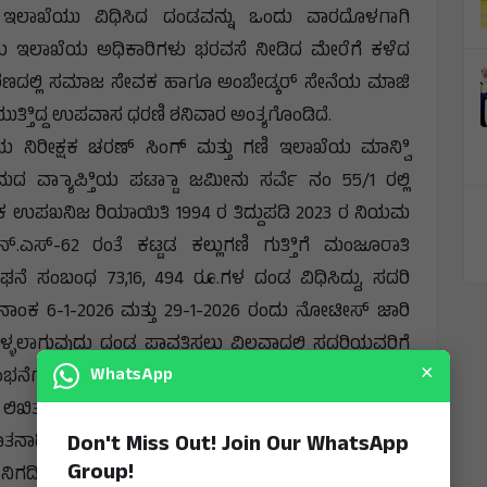
ಿಕೆ ಇಲಾಖೆಯು ವಿಧಿಸಿದ ದಂಡವನ್ನು ಒಂದು ವಾರದೊಳಗಾಗಿ
ಂದಾಯ ಇಲಾಖೆಯ ಅಧಿಕಾರಿಗಳು ಭರವಸೆ ನೀಡಿದ ಮೇರೆಗೆ ಕಳೆದ
ಣದಲ್ಲಿ ಸಮಾಜ ಸೇವಕ ಹಾಗೂ ಅಂಬೇಡ್ಕರ್ ಸೇನೆಯ ಮಾಜಿ
ಡೆಯುತ್ತಿಿದ್ದ ಉಪವಾಸ ಧರಣಿ ಶನಿವಾರ ಅಂತ್ಯಗೊಂಡಿದೆ.
 ನಿರೀಕ್ಷಕ ಚರಣ್ ಸಿಂಗ್ ಮತ್ತು ಗಣಿ ಇಲಾಖೆಯ ಮಾನ್ವಿಿ
 ವ್ಯಾಾಪ್ತಿಿಯ ಪಟ್ಟಾಾ ಜಮೀನು ಸರ್ವೆ ನಂ 55/1 ರಲ್ಲಿ
ಾಟಕ ಉಪಖನಿಜ ರಿಯಾಯಿತಿ 1994 ರ ತಿದ್ದುಪಡಿ 2023 ರ ನಿಯಮ
ನ್.ಎಸ್-62 ರಂತೆ ಕಟ್ಟಡ ಕಲ್ಲುಗಣಿ ಗುತ್ತಿಿಗೆ ಮಂಜೂರಾತಿ
ಘನೆ ಸಂಬಂಧ 73,16, 494 ರೂ.ಗಳ ದಂಡ ವಿಧಿಸಿದ್ದು, ಸದರಿ
ನಾಂಕ 6-1-2026 ಮತ್ತು 29-1-2026 ರಂದು ನೋಟೀಸ್ ಜಾರಿ
್ಳಲಾಗುವುದು ದಂಡ ಪಾವತಿಸಲು ವಿಲವಾದಲ್ಲಿ ಸದರಿಯವರಿಗೆ
×
WhatsApp
ನಿಲಂಭನೆಗೊಳಿಸಿ ದಂಡದ ಮೊತ್ತವನ್ನು ಭೂಕಂದಾಯದ ಮೂಲಕ
ಲಿಖಿತ ಭರವಸೆ ನೀಡಿದರು.
Don't Miss Out! Join Our WhatsApp
ನಾಡಿ ಅಧಿಕಾರಿಗಳು ನೀಡಿದ ಸ್ಪಷ್ಟ ಭರವಸೆಯ ಮೇರೆಗೆ
Group!
ನಿಗದಿತ ಅವಧಿಯೊಳಗೆ ದಂಡ ಪಾವತಿಸಿಕೊಳ್ಳದಿದ್ದರೆ ಗಣಿಗಾರಿಕೆ