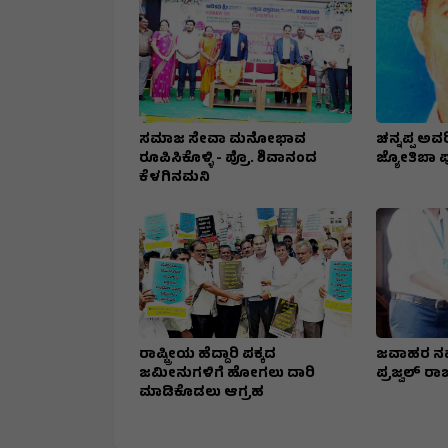
ಸಮಾಜ ಸೇವಾ ಮನೋಭಾವ
ಚನ್ನಪ್ಪ ಅವರ
ರೂಪಿಸಿಕೊಳ್ಳಿ - ಪ್ರೊ. ಶಿವಾನಂದ
ಜ್ಯೋತಿಬಾ ಪುಲ
ಕೆಳಗಿನಮನಿ
ರಾಷ್ಟ್ರೀಯ ಹೆದ್ದಾರಿ ಪಕ್ಕದ
ಜವಾಹರ ನವ
ಜಮೀನುಗಳಿಗೆ ಹೋಗಲು ದಾರಿ
ಪ್ರಜ್ವಲ್ ರಾಜ
ಮಾಡಿಕೊಡಲು ಆಗ್ರಹ