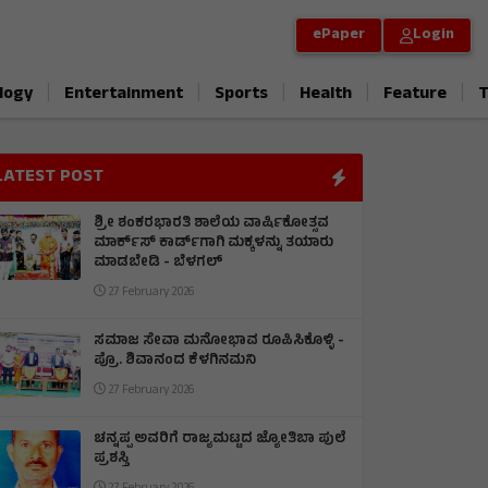
ePaper
Login
|
|
|
|
|
logy
Entertainment
Sports
Health
Feature
T
LATEST POST
ಶ್ರೀ ಶಂಕರಭಾರತಿ ಶಾಲೆಯ ವಾರ್ಷಿಕೋತ್ಸವ
ಮಾರ್ಕ್‌ಸ್‌ ಕಾರ್ಡ್‌ಗಾಗಿ ಮಕ್ಕಳನ್ನು ತಯಾರು
ಮಾಡಬೇಡಿ - ಬೆಳಗಲ್
27 February 2026
ಸಮಾಜ ಸೇವಾ ಮನೋಭಾವ ರೂಪಿಸಿಕೊಳ್ಳಿ -
ಪ್ರೊ. ಶಿವಾನಂದ ಕೆಳಗಿನಮನಿ
27 February 2026
ಚನ್ನಪ್ಪ ಅವರಿಗೆ ರಾಜ್ಯಮಟ್ಟದ ಜ್ಯೋತಿಬಾ ಪುಲೆ
ಪ್ರಶಸ್ತಿ