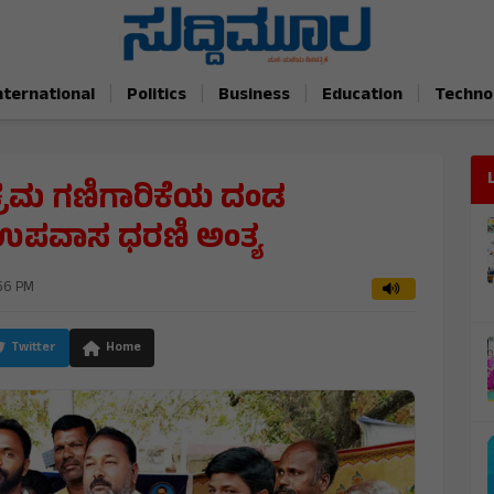
|
|
|
|
nternational
Politics
Business
Education
Techno
ಕ್ರಮ ಗಣಿಗಾರಿಕೆಯ ದಂಡ
 ಉಪವಾಸ ಧರಣಿ ಅಂತ್ಯ
:56 PM
Twitter
Home