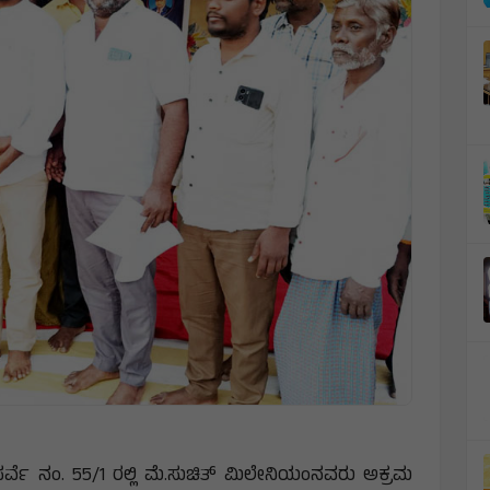
ಸರ್ವೆ ನಂ. 55/1 ರಲ್ಲಿ ಮೆ.ಸುಚಿತ್ ಮಿಲೇನಿಯಂನವರು ಅಕ್ರಮ