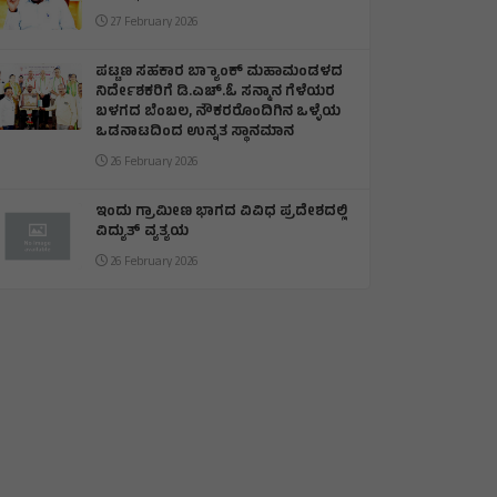
27 February 2026
ಪಟ್ಟಣ ಸಹಕಾರ ಬ್ಯಾಾಂಕ್ ಮಹಾಮಂಡಳದ
ನಿರ್ದೇಶಕರಿಗೆ ಡಿ.ಎಚ್.ಓ ಸನ್ಮಾನ ಗೆಳೆಯರ
ಬಳಗದ ಬೆಂಬಲ, ನೌಕರರೊಂದಿಗಿನ ಒಳ್ಳೆಯ
ಒಡನಾಟದಿಂದ ಉನ್ನತ ಸ್ಥಾನಮಾನ
26 February 2026
ಇಂದು ಗ್ರಾಮೀಣ ಭಾಗದ ವಿವಿಧ ಪ್ರದೇಶದಲ್ಲಿ
ವಿದ್ಯುತ್ ವ್ಯತ್ಯಯ
26 February 2026