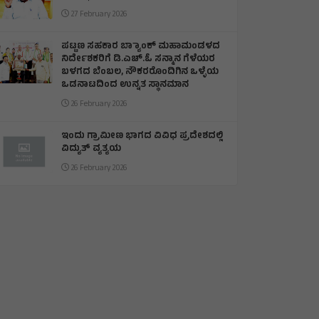
27 February 2026
ಪಟ್ಟಣ ಸಹಕಾರ ಬ್ಯಾಾಂಕ್ ಮಹಾಮಂಡಳದ
ನಿರ್ದೇಶಕರಿಗೆ ಡಿ.ಎಚ್.ಓ ಸನ್ಮಾನ ಗೆಳೆಯರ
ಬಳಗದ ಬೆಂಬಲ, ನೌಕರರೊಂದಿಗಿನ ಒಳ್ಳೆಯ
ಒಡನಾಟದಿಂದ ಉನ್ನತ ಸ್ಥಾನಮಾನ
26 February 2026
ಇಂದು ಗ್ರಾಮೀಣ ಭಾಗದ ವಿವಿಧ ಪ್ರದೇಶದಲ್ಲಿ
ವಿದ್ಯುತ್ ವ್ಯತ್ಯಯ
26 February 2026