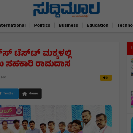
|
|
|
|
nternational
Politics
Business
Education
Techno
್‌ ಟೆಸ್‌ಟ್‌ ಮಕ್ಕಳಲ್ಲಿ
ಲು ಸಹಕಾರಿ ರಾಮದಾಸ
7 PM
Twitter
Home