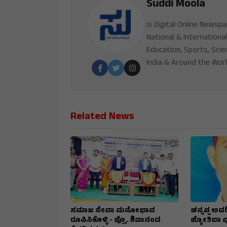
Suddi Moola
is Digital Online Newsp
National & International
Education, Sports, Scie
India & Around the Worl
Related News
ಸಮಾಜ ಸೇವಾ ಮನೋಭಾವ
ಚನ್ನಪ್ಪ ಅವರ
ರೂಪಿಸಿಕೊಳ್ಳಿ - ಪ್ರೊ. ಶಿವಾನಂದ
ಜ್ಯೋತಿಬಾ ಪುಲ