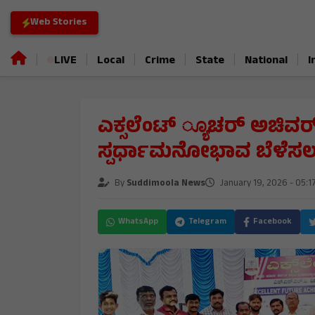
Web Stories
|
|
|
|
|
|
LIVE
Local
Crime
State
National
I
ಎಕ್ಸಲೆಂಟ್ ್ಯೂಚರ್ ಅಚಿವರ್‌ಸ
ಸ್ಪರ್ಧಾಮನೋಭಾವ ಬೆಳೆಸ
By
Suddimoola News
January 19, 2026 - 05:1
WhatsApp
Telegram
Facebook