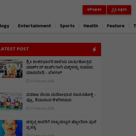
ePaper
Login
|
|
|
|
|
logy
Entertainment
Sports
Health
Feature
T
LATEST POST
ಶ್ರೀ ಶಂಕರಭಾರತಿ ಶಾಲೆಯ ವಾರ್ಷಿಕೋತ್ಸವ
ಮಾರ್ಕ್‌ಸ್‌ ಕಾರ್ಡ್‌ಗಾಗಿ ಮಕ್ಕಳನ್ನು ತಯಾರು
ಮಾಡಬೇಡಿ - ಬೆಳಗಲ್
27 February 2026
ಸಮಾಜ ಸೇವಾ ಮನೋಭಾವ ರೂಪಿಸಿಕೊಳ್ಳಿ -
ಪ್ರೊ. ಶಿವಾನಂದ ಕೆಳಗಿನಮನಿ
27 February 2026
ಚನ್ನಪ್ಪ ಅವರಿಗೆ ರಾಜ್ಯಮಟ್ಟದ ಜ್ಯೋತಿಬಾ ಪುಲೆ
ಪ್ರಶಸ್ತಿ