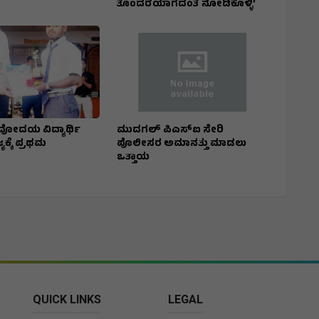
ತೊಂದರೆಯಾಗದಂತೆ ನೋಡಿಕೊಳ್ಳಿ’
ೋದಯ ವಿದ್ಯಾರ್ಥಿ
ಮುದಗಲ್ ಪಿಎಸ್‌ಐ ಸೇರಿ
್ಯಕ್ಕೆ ಪ್ರಥಮ
ಪೊಲೀಸರ ಅಮಾನತ್ತು ಮಾಡಲು
ಒತ್ತಾಯ
QUICK LINKS
LEGAL