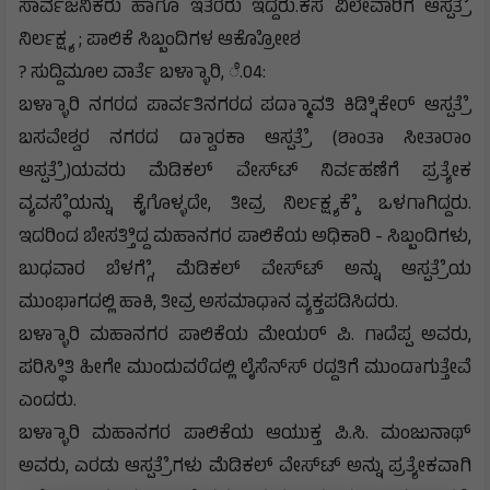
ಸಾರ್ವಜನಿಕರು ಹಾಗೂ ಇತರರು ಇದ್ದರು.ಕಸ ವಿಲೇವಾರಿಗೆ ಆಸ್ಪತ್ರೆೆ
ನಿರ್ಲಕ್ಷ್ಯ ; ಪಾಲಿಕೆ ಸಿಬ್ಬಂದಿಗಳ ಆಕ್ರೋೋಶ
? ಸುದ್ದಿಮೂಲ ವಾರ್ತೆ ಬಳ್ಳಾಾರಿ, ೆ.04:
ಬಳ್ಳಾಾರಿ ನಗರದ ಪಾರ್ವತಿನಗರದ ಪದ್ಮಾಾವತಿ ಕಿಡ್ನಿಿಕೇರ್ ಆಸ್ಪತ್ರೆೆ
ಬಸವೇಶ್ವರ ನಗರದ ದ್ವಾಾರಕಾ ಆಸ್ಪತ್ರೆೆ (ಶಾಂತಾ ಸೀತಾರಾಂ
ಆಸ್ಪತ್ರೆೆ)ಯವರು ಮೆಡಿಕಲ್ ವೇಸ್‌ಟ್‌ ನಿರ್ವಹಣೆಗೆ ಪ್ರತ್ಯೇಕ
ವ್ಯವಸ್ಥೆೆಯನ್ನು ಕೈಗೊಳ್ಳದೇ, ತೀವ್ರ ನಿರ್ಲಕ್ಷ್ಯಕ್ಕೆೆ ಒಳಗಾಗಿದ್ದರು.
ಇದರಿಂದ ಬೇಸತ್ತಿಿದ್ದ ಮಹಾನಗರ ಪಾಲಿಕೆಯ ಅಧಿಕಾರಿ - ಸಿಬ್ಬಂದಿಗಳು,
ಬುಧವಾರ ಬೆಳಗ್ಗೆೆ, ಮೆಡಿಕಲ್ ವೇಸ್‌ಟ್‌ ಅನ್ನು ಆಸ್ಪತ್ರೆೆಯ
ಮುಂಭಾಗದಲ್ಲಿ ಹಾಕಿ, ತೀವ್ರ ಅಸಮಾಧಾನ ವ್ಯಕ್ತಪಡಿಸಿದರು.
ಬಳ್ಳಾಾರಿ ಮಹಾನಗರ ಪಾಲಿಕೆಯ ಮೇಯರ್ ಪಿ. ಗಾದೆಪ್ಪ ಅವರು,
ಪರಿಸ್ಥಿಿತಿ ಹೀಗೇ ಮುಂದುವರೆದಲ್ಲಿ ಲೈಸೆನ್‌ಸ್‌ ರದ್ದತಿಗೆ ಮುಂದಾಗುತ್ತೇವೆ
ಎಂದರು.
ಬಳ್ಳಾಾರಿ ಮಹಾನಗರ ಪಾಲಿಕೆಯ ಆಯುಕ್ತ ಪಿ.ಸಿ. ಮಂಜುನಾಥ್
ಅವರು, ಎರಡು ಆಸ್ಪತ್ರೆೆಗಳು ಮೆಡಿಕಲ್ ವೇಸ್‌ಟ್‌ ಅನ್ನು ಪ್ರತ್ಯೇಕವಾಗಿ