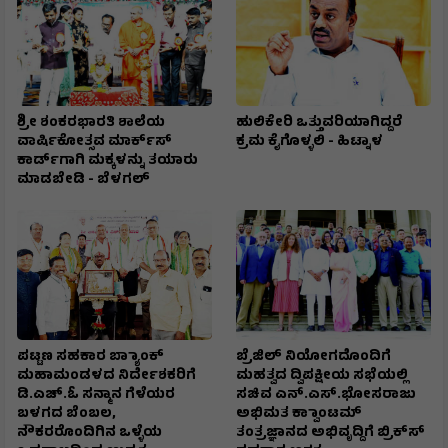
ಶ್ರೀ ಶಂಕರಭಾರತಿ ಶಾಲೆಯ
ಹುಲಿಕೇರಿ ಒತ್ತುವರಿಯಾಗಿದ್ದರೆ
ವಾರ್ಷಿಕೋತ್ಸವ ಮಾರ್ಕ್‌ಸ್‌
ಕ್ರಮ ಕೈಗೊಳ್ಳಲಿ - ಹಿಟ್ನಾಳ
ಕಾರ್ಡ್‌ಗಾಗಿ ಮಕ್ಕಳನ್ನು ತಯಾರು
ಮಾಡಬೇಡಿ - ಬೆಳಗಲ್
ಪಟ್ಟಣ ಸಹಕಾರ ಬ್ಯಾಾಂಕ್
ಬ್ರೆಜಿಲ್ ನಿಯೋಗದೊಂದಿಗೆ
ಮಹಾಮಂಡಳದ ನಿರ್ದೇಶಕರಿಗೆ
ಮಹತ್ವದ ದ್ವಿಪಕ್ಷೀಯ ಸಭೆಯಲ್ಲಿ
ಡಿ.ಎಚ್.ಓ ಸನ್ಮಾನ ಗೆಳೆಯರ
ಸಚಿವ ಎನ್.ಎಸ್.ಭೋಸರಾಜು
ಬಳಗದ ಬೆಂಬಲ,
ಅಭಿಮತ ಕ್ವಾಾಂಟಮ್
ನೌಕರರೊಂದಿಗಿನ ಒಳ್ಳೆಯ
ತಂತ್ರಜ್ಞಾನದ ಅಭಿವೃದ್ದಿಗೆ ಬ್ರಿಕ್‌ಸ್‌