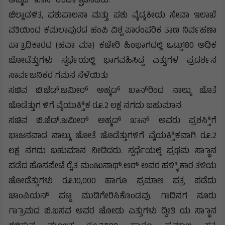
ಅಹ್ಮದ್ ಖಾನ್ ಉದ್ಘಾಾಟಿಸಿದರು.
ಜಿಲ್ಲಾಡಳಿತ, ಪಶುಪಾಲನಾ ಮತ್ತು ಪಶು ವೈದ್ಯಕೀಯ ಸೇವಾ ಇಲಾಖೆ
ವತಿಯಿಂದ ಕಮಲಾಪುರದ ಹಂಪಿ ವಿಶ್ವ ಪಾರಂಪರಿಕ ತಾಣ ನಿರ್ವಹಣಾ
ಪ್ರಾಾಧಿಕಾರದ (ಹವಾ ಮಾ) ಕಚೇರಿ ಹಿಂಭಾಗದಲ್ಲಿ ಒಟ್ಟು180 ಅಧಿಕ
ಜೋಡೆತ್ತುಗಳು ಸ್ಪರ್ಧೆಯಲ್ಲಿ ಭಾಗವಹಿಸಿದ್ದ ಎತ್ತುಗಳ ಪ್ರದರ್ಶನ
ಸಾರ್ವಜನಿಕರ ಗಮನ ಸೆಳೆಯಿತು
ಸಚಿವ ಬಿ.ಜೆಡ್.ಜಮೀರ್ ಅಹ್ಮದ್ ಖಾನ್‌ರಿಂದ ನಾಲ್ಕು ಜೊತೆ
ಜೊಡೆತ್ತುಗ ಳಿಗೆ ವೈಯುಕ್ತಿಿಕ ರೂ.2 ಲಕ್ಷ ನಗದು ಬಹುಮಾನ:
ಸಚಿವ ಬಿ.ಜೆಡ್.ಜಮೀರ್ ಅಹ್ಮದ್ ಖಾನ್ ಅವರು ಪ್ರಶಸ್ತಿಿಗೆ
ಭಾಜನವಾದ ನಾಲ್ಕು ಜೋತೆ ಜೊಡೆತ್ತುಗಳಿಗೆ ವೈಯಕ್ತಿಿಕವಾಗಿ ರೂ.2
ಲಕ್ಷ ನಗದು ಬಹುಮಾನ ನೀಡಿದರು. ಸ್ಪರ್ಧೆಯಲ್ಲಿ ಪ್ರಥಮ ಸ್ಥಾಾನ
ಪಡೆದ ಹೊಸಪೇಟೆ ರೈತ ಮಂಜುನಾಥ್.ಆರ್ ಅವರ ಹಳ್ಳಿಿಕಾರ ತಳಿಯ
ಜೋಡೆತ್ತುಗಳು ರೂ.10,000 ಹಾಗೂ ಪ್ರಮಾಣ ಪತ್ರ ಪಡೆದು
ಚಾಂಪಿಯನ್ ಪಟ್ಟ ಮುಡಿಗೇರಿಸಿಕೊಂಡವು. ಗಾದಿನಗ ನೂರು
ಗ್ರಾಾಮದ ಬಿ.ಬಸವ ಅವರ ಜೋಡು ಎತ್ತುಗಳು ದ್ವೀತಿ ಯ ಸ್ಥಾಾನ