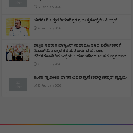
27 February 2026
ಹುಲಿಕೇರಿ ಒತ್ತುವರಿಯಾಗಿದ್ದರೆ ಕ್ರಮ ಕೈಗೊಳ್ಳಲಿ - ಹಿಟ್ನಾಳ
27 February 2026
ಪಟ್ಟಣ ಸಹಕಾರ ಬ್ಯಾಾಂಕ್ ಮಹಾಮಂಡಳದ ನಿರ್ದೇಶಕರಿಗೆ
ಡಿ.ಎಚ್.ಓ ಸನ್ಮಾನ ಗೆಳೆಯರ ಬಳಗದ ಬೆಂಬಲ,
ನೌಕರರೊಂದಿಗಿನ ಒಳ್ಳೆಯ ಒಡನಾಟದಿಂದ ಉನ್ನತ ಸ್ಥಾನಮಾನ
26 February 2026
ಇಂದು ಗ್ರಾಮೀಣ ಭಾಗದ ವಿವಿಧ ಪ್ರದೇಶದಲ್ಲಿ ವಿದ್ಯುತ್ ವ್ಯತ್ಯಯ
26 February 2026