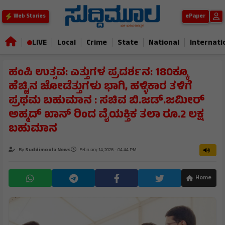
ePaper
Web Stories
|
|
|
|
|
|
LIVE
Local
Crime
State
National
Internati
ಹಂಪಿ ಉತ್ಸವ: ಎತ್ತುಗಳ ಪ್ರದರ್ಶನ: 180ಕ್ಕೂ
ಹೆಚ್ಚಿನ ಜೋಡೆತ್ತುಗಳು ಭಾಗಿ, ಹಳ್ಳಿಕಾರ ತಳಿಗೆ
ಪ್ರಥಮ ಬಹುಮಾನ : ಸಚಿವ ಬಿ.ಜಡ್.ಜಮೀರ್
ಅಹ್ಮದ್ ಖಾನ್ ರಿಂದ ವೈಯಕ್ತಿಕ ತಲಾ ರೂ.2 ಲಕ್ಷ
ಬಹುಮಾನ
By
Suddimoola News
February 14, 2026 - 04:44 PM
Home