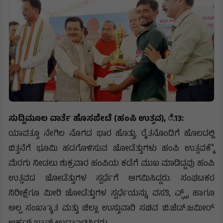
ಸುದ್ದಿಮೂಲ ವಾರ್ತೆ ಹೊಸಪೇಟೆ (ಹಂಪಿ ಉತ್ಸವ), ೆ.13:
ಯಾವತ್ತೂ ನೇಗಿಲ ನೊಗದ ಭಾರ ಹೊತ್ತು, ರೈತನೊಂದಿಗೆ ಹೊಲದಲ್ಲಿ
ಬಿತ್ತನೆಗೆ ಭೂಮಿ ಹದಗೊಳಿಸುವ ಜೋಡೆತ್ತುಗಳು ಹಂಪಿ ಉತ್ಸವಕ್ಕೆೆ
ಮೆರಗು ನೀಡಲು ಶುಕ್ರವಾರ ಹಂಪಿಯ ಕಡೆಗೆ ಮುಖ ಮಾಡಿದ್ದವು ಹಂಪಿ
ಉತ್ಸವದ ಜೋಡೆತ್ತುಗಳ ಸ್ಪರ್ಧೆಗೆ ಆಗಮಿಸಿದ್ದರು. ಸಂಘಟಕರ
ನಿರೀಕ್ಷೆಗೂ ಮೀರಿ ಜೋಡೆತ್ತುಗಳ ಸ್ಪರ್ಧೆಯನ್ನು ವಸತಿ, ವ್ಫೃ್‌ ಹಾಗೂ
ಅಲ್ಪ ಸಂಖ್ಯಾಾತ ಮತ್ತು ಜಿಲ್ಲಾ ಉಸ್ತುವಾರಿ ಸಚಿವ ಬಿ.ಜೆಡ್.ಜಮೀರ್