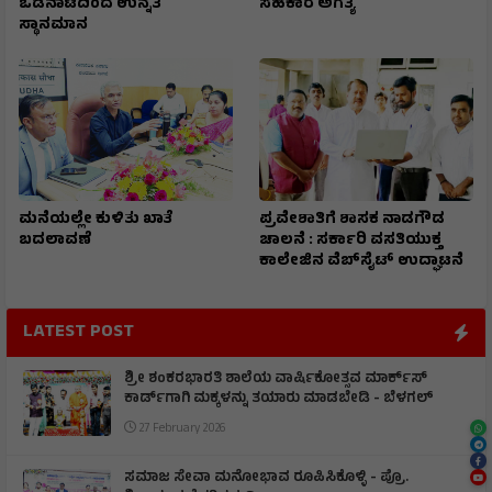
ಒಡನಾಟದಿಂದ ಉನ್ನತ
ಸಹಕಾರ ಅಗತ್ಯ
ಸ್ಥಾನಮಾನ
ಮನೆಯಲ್ಲೇ ಕುಳಿತು ಖಾತೆ
ಪ್ರವೇಶಾತಿಗೆ ಶಾಸಕ ನಾಡಗೌಡ
ಬದಲಾವಣೆ
ಚಾಲನೆ : ಸರ್ಕಾರಿ ವಸತಿಯುಕ್ತ
ಕಾಲೇಜಿನ ವೆಬ್‌ಸೈಟ್ ಉದ್ಘಾಟನೆ
LATEST POST
ಶ್ರೀ ಶಂಕರಭಾರತಿ ಶಾಲೆಯ ವಾರ್ಷಿಕೋತ್ಸವ ಮಾರ್ಕ್‌ಸ್‌
ಕಾರ್ಡ್‌ಗಾಗಿ ಮಕ್ಕಳನ್ನು ತಯಾರು ಮಾಡಬೇಡಿ - ಬೆಳಗಲ್
27 February 2026
ಸಮಾಜ ಸೇವಾ ಮನೋಭಾವ ರೂಪಿಸಿಕೊಳ್ಳಿ - ಪ್ರೊ.