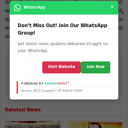
ವಿಲೇವಾರಿ ಮಾಡಲು ಅನೇಕಸಲ ಮನವಿ ಮಾಡಲಾಯಿತು. ಆದರೆ,
×
WhatsApp
ಆಸ್ಪತ್ರೆೆಗಳ ಸಿಬ್ಬಂದಿಗಳು ನಿರ್ಲಕ್ಷ್ಯವಹಿಸಿದರು. ಕಾರಣ, ನಮ್ಮ
ಸಿಬ್ಬಂದಿಗಳು ಕಸವನ್ನು - ಮೆಡಿಕಲ್ ವೇಸ್‌ಟ್‌ ಅನ್ನು ಆಯಾ
Don't Miss Out! Join Our WhatsApp
ಆಸ್ಪತ್ರೆೆಗಳ ಮುಂದೆ ಹಾಕಿ, ತಮ್ಮ ಸಿಟ್ಟನ್ನು ತೋರಿಸಿರುವುದು
Group!
ಸ್ವಾಾಗತಾರ್ಹ ಎಂದರು.
Get latest news updates delivered straight to
your WhatsApp.
Suddi Moola
Visit Website
Join Now
is Digital Online Newspaper, Publishing Platform
From INDIA. Karnataka, National & International,
Updates including Politics, Business, Crime,
Education, Sports, Science, Current Affairs. Latest
®
POWERED BY
KHUSHI
HOST
Breaking News From India & Around the World.
Version 38.0 | Support +91 90603 29333
Related News