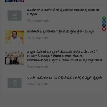
ಮುದಗಲ್ ಪಿಎಸ್‌ಐ ಸೇರಿ ಪೊಲೀಸರ ಅಮಾನತ್ತು ಮಾಡಲು
ಒತ್ತಾಯ
27 February 2026
ಹುಲಿಕೇರಿ ಒತ್ತುವರಿಯಾಗಿದ್ದರೆ ಕ್ರಮ ಕೈಗೊಳ್ಳಲಿ - ಹಿಟ್ನಾಳ
27 February 2026
ಪಟ್ಟಣ ಸಹಕಾರ ಬ್ಯಾಾಂಕ್ ಮಹಾಮಂಡಳದ ನಿರ್ದೇಶಕರಿಗೆ
ಡಿ.ಎಚ್.ಓ ಸನ್ಮಾನ ಗೆಳೆಯರ ಬಳಗದ ಬೆಂಬಲ,
ನೌಕರರೊಂದಿಗಿನ ಒಳ್ಳೆಯ ಒಡನಾಟದಿಂದ ಉನ್ನತ ಸ್ಥಾನಮಾನ
26 February 2026
ಇಂದು ಗ್ರಾಮೀಣ ಭಾಗದ ವಿವಿಧ ಪ್ರದೇಶದಲ್ಲಿ ವಿದ್ಯುತ್ ವ್ಯತ್ಯಯ
26 February 2026