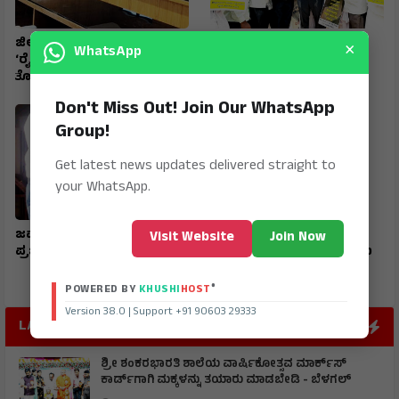
ಜಿಲ್ಲಾ ಟಾಸ್‌‌ಕೆರ್ಸ್ ಸಮಿತಿ ಸಭೆ
ರಾಷ್ಟ್ರೀಯ ಹೆದ್ದಾರಿ ಪಕ್ಕದ
×
WhatsApp
‘ರೈತರಿಗೆ ಯಾವುದೇ
ಜಮೀನುಗಳಿಗೆ ಹೋಗಲು ದಾರಿ
ತೊಂದರೆಯಾಗದಂತೆ ನೋಡಿಕೊಳ್ಳಿ’
ಮಾಡಿಕೊಡಲು ಆಗ್ರಹ
Don't Miss Out! Join Our WhatsApp
Group!
Get latest news updates delivered straight to
your WhatsApp.
ಜವಾಹರ ನವೋದಯ ವಿದ್ಯಾರ್ಥಿ
ಮುದಗಲ್ ಪಿಎಸ್‌ಐ ಸೇರಿ
Visit Website
Join Now
ಪ್ರಜ್ವಲ್ ರಾಜ್ಯಕ್ಕೆ ಪ್ರಥಮ
ಪೊಲೀಸರ ಅಮಾನತ್ತು ಮಾಡಲು
ಒತ್ತಾಯ
®
POWERED BY
KHUSHI
HOST
Version 38.0 | Support +91 90603 29333
LATEST POST
ಶ್ರೀ ಶಂಕರಭಾರತಿ ಶಾಲೆಯ ವಾರ್ಷಿಕೋತ್ಸವ ಮಾರ್ಕ್‌ಸ್‌
ಕಾರ್ಡ್‌ಗಾಗಿ ಮಕ್ಕಳನ್ನು ತಯಾರು ಮಾಡಬೇಡಿ - ಬೆಳಗಲ್