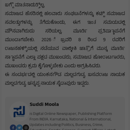
ಬಗ್ಗೆೆ ಮಾತನಾಡುತ್ತಿಿಲ್ಲ,
ಸಮಾಜದ ಹೆಸರಿನಲ್ಲಿ ಹಲವಾರು ಸಂಘಟನೆಗಳನ್ನು ಕಟ್ಟಿಿ ಸಮಾಜದ
ಸವಲತ್ತುಗಳನ್ನು ತೆಗೆದುಕೊಂಡು, ಈಗ ಇಂತ ಸಮಯದಲ್ಲಿ
ಮೌನವಾಗಿರುದು ಸರಿಯಲ್ಲ, ಮೂರ್ತಿ ಪ್ರತಿಷ್ಠಾಾಪನೆಗೆ
ಮುಂದಾಗಬೇಕು. 2026 ೆಬ್ರವರಿ 8 ರಿಂದ 9 ರವರಿಗೆ
ರಾಜನಹಳ್ಳಿಿಯಲ್ಲಿ ನಡೆಯುವ ವಾಲ್ಮೀಕಿ ಜಾತ್ರೆೆಗೆ ಮುನ್ನ ಮೂರ್ತಿ
ಸ್ಥಾಾಪನೆಗೆ ಎಲ್ಲಾ ಪಕ್ಷದ ಮುಖಂಡರು, ಸಮಾಜದ ಹೋರಾಟಗಾರರು,
ಮುಖಂಡರು ಕ್ರಮ ಕೈಗೊಳ್ಳಬೇಕು ಎಂದು ಆಗ್ರಹಿಸಿದರು.
ಈ ಸಂದರ್ಭದಲ್ಲಿ ಯಂಕನಗೌಡ ಮಲ್ಲದಗುಡ್ಡ, ಬಸವರಾಜ ನಾಯಕ
ಮಲ್ಲದಗುಡ್ಡ, ಚನ್ನಪ್ಪ ನಾಯಕ ಸೈದಾಪುರು ಇದ್ದರು.
Suddi Moola
is Digital Online Newspaper, Publishing Platform
From INDIA. Karnataka, National & International,
Updates including Politics, Business, Crime,