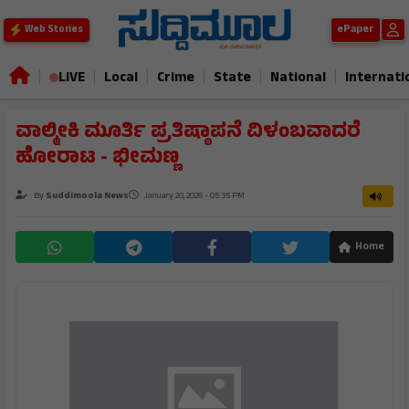
ePaper
Web Stories
|
|
|
|
|
|
LIVE
Local
Crime
State
National
Internati
ವಾಲ್ಮೀಕಿ ಮೂರ್ತಿ ಪ್ರತಿಷ್ಠಾಪನೆ ವಿಳಂಬವಾದರೆ
ಹೋರಾಟ - ಭೀಮಣ್ಣ
By
Suddimoola News
January 20, 2026 - 05:35 PM
Home