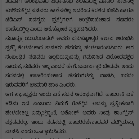
ತಡವಾಗಿ ಅರಂಭವಾದ ವಿಧಾನಸಭೆ ಕಲಾಪದಲ್ಲಿ ಮೊದಲ ಸಾಲಿನಲ್ಲಿ
ಕುಳಿತಿರುತ್ತಿಿದ್ದ ಸಚಿವರು ಕಾಣಿಸಲಿಲ್ಲ. ಇದರಿಂದ ಕೆರಳಿದ ಬಿಜೆಪಿ ಹಾಗೂ
ಜೆಡಿಎಸ್ ಸದಸ್ಯರು ಪ್ರಶ್ನೆೆಗಳಿಗೆ ಉತ್ತರಿಸಬೇಕಾದ ಸಚಿವರೇ
ಕಾಣಿಸುತ್ತಿಿಲ್ಲ ಎಂದು ಆಕ್ರೋೋಶ ವ್ಯಕ್ತಪಡಿಸಿದರು.
ಸಭಾಧ್ಯಕ್ಷ ಯು.ಟಿ.ಖಾದರ್ ಅವರು ಪ್ರಶ್ನೋೋತ್ತರ ಕಲಾಪ ಆರಂಭಿಸಿ
ಪ್ರಶ್ನೆೆ ಕೇಳಬೇಕಾದ ಶಾಸಕರು ಹೆಸರನ್ನು ಹೇಳಲಾರಂಭಿಸಿದರು. ಆಗ
ಸಂಬಂಧಿತ ಸಚಿವರು ಇಲ್ಲದಿರುವುದನ್ನು ಗಮನಿಸಿದ ವಿರೋಧಪಕ್ಷದ
ನಾಯಕ, ಸಚಿವರೇ ಇಲ್ಲ ಎಂದರೆ ಹೇಗೆ. ಜವಾಬ್ದಾಾರಿ ಬೇಡವೇ. ಇಂದು
ಸದನದಲ್ಲಿ ಹಾಜರಿರಬೇಕಾದ ಹೆಸರುಗಳನ್ನು ವಾಚಿಸಿ, ಬರದೇ
ಇರುವವರಿಗೆ ಛೀಮಾರಿ ಹಾಕಿ ಎಂದರು.
ಆಗ ಸಭಾಧ್ಯಕ್ಷರು ಇಂದು ಏಕೆ ಸದನ ಆರಂಭವಾಗಿದೆ. ಹಾಜರಾತಿ ಏಕೆ
ಕಡಿಮೆ ಇದೆ ಎಂಬುದು ನಿಮಗೆ ಗೊತ್ತಿಿದೆ. ಅದನ್ನು ಪ್ರತ್ಯೇಕವಾಗಿ
ಹೇಳಬೇಕಿಲ್ಲ ಎನ್ನುತ್ತಿಿದ್ದಂತೆ, ಅಶೋಕ್ ಅವರು ನೀವು ಕಾಂಗ್ರೆೆಸ್
ಪಕ್ಷದವರಲ್ಲ. ಇಂದು ಸದನದಲ್ಲಿ ಹಾಜರಿರಬೇಕಾದವರ ಪಟ್ಟಿಿಯನ್ನು
ವಾಚಿಸಿ ಎಂದು ಒತ್ತಾಾಯಿಸಿದರು.