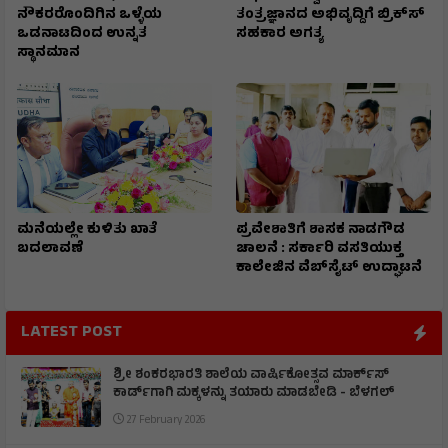
ನೌಕರರೊಂದಿಗಿನ ಒಳ್ಳೆಯ
ತಂತ್ರಜ್ಞಾನದ ಅಭಿವೃದ್ದಿಗೆ ಬ್ರಿಕ್‌ಸ್‌
ಒಡನಾಟದಿಂದ ಉನ್ನತ
ಸಹಕಾರ ಅಗತ್ಯ
ಸ್ಥಾನಮಾನ
ಮನೆಯಲ್ಲೇ ಕುಳಿತು ಖಾತೆ
ಪ್ರವೇಶಾತಿಗೆ ಶಾಸಕ ನಾಡಗೌಡ
ಬದಲಾವಣೆ
ಚಾಲನೆ : ಸರ್ಕಾರಿ ವಸತಿಯುಕ್ತ
ಕಾಲೇಜಿನ ವೆಬ್‌ಸೈಟ್ ಉದ್ಘಾಟನೆ
LATEST POST
ಶ್ರೀ ಶಂಕರಭಾರತಿ ಶಾಲೆಯ ವಾರ್ಷಿಕೋತ್ಸವ ಮಾರ್ಕ್‌ಸ್‌
ಕಾರ್ಡ್‌ಗಾಗಿ ಮಕ್ಕಳನ್ನು ತಯಾರು ಮಾಡಬೇಡಿ - ಬೆಳಗಲ್
27 February 2026