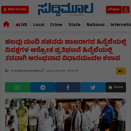
ePaper
Web Stories
|
|
|
|
|
|
LIVE
Local
Crime
State
National
Internati
ಹಲವು ಮಂದಿ ಸಚಿವರು ಹಾಜರಾಗದ ಹಿನ್ನೆಲೆಯಲ್ಲಿ
ವಿಪಕ್ಷಗಳ ಆಕ್ರೋಶ ಪ್ರತಿಭಟನೆ ಹಿನ್ನೆಲೆಯಲ್ಲಿ
ತಡವಾಗಿ ಆರಂಭವಾದ ವಿಧಾನಮಂಡಲ ಕಲಾಪ
By
Suddimoola News
January 28, 2026 - 04:59 PM
Home