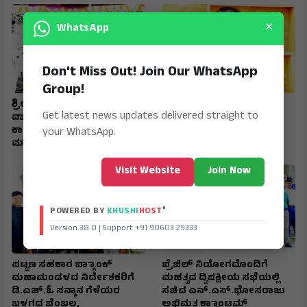
×
WhatsApp
Don't Miss Out! Join Our WhatsApp
Group!
ಶ್ರೀ ಶಂಕರಭಾರತಿ ಶಾಲೆಯ
ಹುಲಿಕೇರಿ ಒತ್ತುವರಿಯಾಗಿದ್ದರೆ
Get latest news updates delivered straight to
ವಾರ್ಷಿಕೋತ್ಸವ ಮಾರ್ಕ್‌ಸ್‌
ಕ್ರಮ ಕೈಗೊಳ್ಳಲಿ - ಹಿಟ್ನಾಳ
ಕಾರ್ಡ್‌ಗಾಗಿ ಮಕ್ಕಳನ್ನು ತಯಾರು
your WhatsApp.
ಮಾಡಬೇಡಿ - ಬೆಳಗಲ್
Visit Website
Join Now
®
POWERED BY
KHUSHI
HOST
Version 38.0 | Support +91 90603 29333
ಪಟ್ಟಣ ಸಹಕಾರ ಬ್ಯಾಾಂಕ್
ಬ್ರೆಜಿಲ್ ನಿಯೋಗದೊಂದಿಗೆ
ಮಹಾಮಂಡಳದ ನಿರ್ದೇಶಕರಿಗೆ
ಮಹತ್ವದ ದ್ವಿಪಕ್ಷೀಯ ಸಭೆಯಲ್ಲಿ
ಡಿ.ಎಚ್.ಓ ಸನ್ಮಾನ ಗೆಳೆಯರ
ಸಚಿವ ಎನ್.ಎಸ್.ಭೋಸರಾಜು
ಬಳಗದ ಬೆಂಬಲ,
ಅಭಿಮತ ಕ್ವಾಾಂಟಮ್