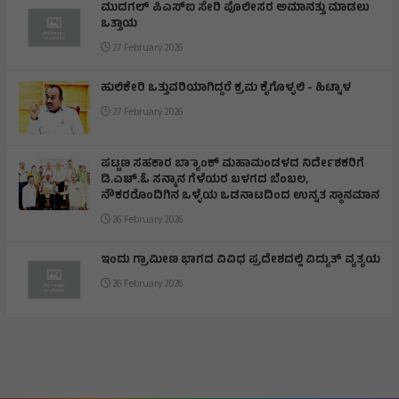
ಮುದಗಲ್ ಪಿಎಸ್‌ಐ ಸೇರಿ ಪೊಲೀಸರ ಅಮಾನತ್ತು ಮಾಡಲು
ಒತ್ತಾಯ
27 February 2026
ಹುಲಿಕೇರಿ ಒತ್ತುವರಿಯಾಗಿದ್ದರೆ ಕ್ರಮ ಕೈಗೊಳ್ಳಲಿ - ಹಿಟ್ನಾಳ
27 February 2026
ಪಟ್ಟಣ ಸಹಕಾರ ಬ್ಯಾಾಂಕ್ ಮಹಾಮಂಡಳದ ನಿರ್ದೇಶಕರಿಗೆ
ಡಿ.ಎಚ್.ಓ ಸನ್ಮಾನ ಗೆಳೆಯರ ಬಳಗದ ಬೆಂಬಲ,
ನೌಕರರೊಂದಿಗಿನ ಒಳ್ಳೆಯ ಒಡನಾಟದಿಂದ ಉನ್ನತ ಸ್ಥಾನಮಾನ
26 February 2026
ಇಂದು ಗ್ರಾಮೀಣ ಭಾಗದ ವಿವಿಧ ಪ್ರದೇಶದಲ್ಲಿ ವಿದ್ಯುತ್ ವ್ಯತ್ಯಯ
26 February 2026