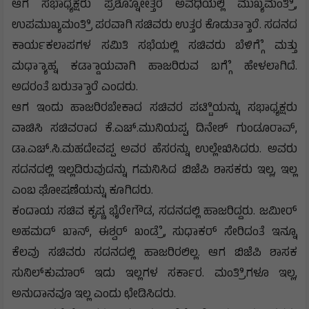
ಆಗ ಸಭಾಧ್ಯಕ್ಷರು ಪ್ರಶ್ನೋೋತ್ತರ ಅವಧಿಯಲ್ಲಿ ಮುಖ್ಯಮಂತ್ರಿಿ,
ಉಪಮುಖ್ಯಮಂತ್ರಿಿ ಪರವಾಗಿ ಸಚಿವರು ಉತ್ತರ ಕೊಡುತ್ತಾಾರೆ. ಸದನದ
ಕಾರ್ಯಕಲಾಪಗಳ ಸಮಿತಿ ಸಭೆಯಲ್ಲಿ ಸಚಿವರು ಬೆಳಿಗ್ಗೆೆ ಮತ್ತು
ಮಧ್ಯಾಾಹ್ನ ಕಡ್ಡಾಾಯವಾಗಿ ಹಾಜರಿರುವ ಬಗ್ಗೆೆ ಹೇಳಲಾಗಿದೆ.
ಅದರಂತೆ ಬರುತ್ತಾಾರೆ ಎಂದರು.
ಆಗ ಇಂದು ಹಾಜರಿರಬೇಕಾದ ಸಚಿವರ ಪಟ್ಟಿಿಯನ್ನು ಸಭಾಧ್ಯಕ್ಷರು
ವಾಚಿಸಿ ಸಚಿವರಾದ ಕೆ.ಎಚ್.ಮುನಿಯಪ್ಪ, ದಿನೇಶ್ ಗುಂಡೂರಾವ್,
ಡಾ.ಎಚ್.ಸಿ.ಮಹದೇವಪ್ಪ ಅವರ ಹೆಸರನ್ನು ಉಲ್ಲೇಖಿಸಿದರು. ಅವರು
ಸದನದಲ್ಲಿ ಇಲ್ಲದಿರುವುದನ್ನು ಗಮನಿಸಿದ ಬಿಜೆಪಿ ಶಾಸಕರು ಇಲ್ಲ, ಇಲ್ಲ
ಎಂಬ ಘೋಷಣೆಯನ್ನು ಕೂಗಿದರು.
ಕಂದಾಯ ಸಚಿವ ಕೃಷ್ಣ ಭೈರೇಗೌಡ, ಸದನದಲ್ಲಿ ಹಾಜರಿದ್ದರು. ಜಮೀರ್
ಅಹಮದ್ ಖಾನ್, ಈಶ್ವರ್ ಖಂಡ್ರೆೆ, ಸುಧಾಕರ್ ಸೇರಿದಂತೆ ಇನ್ನೂ
ಕೆಲವು ಸಚಿವರು ಸದನದಲ್ಲಿ ಹಾಜರಿರಲಿಲ್ಲ. ಆಗ ಬಿಜೆಪಿ ಶಾಸಕ
ಸುನಿಲ್‌ಕುಮಾರ್ ಇದು ಇಲ್ಲಗಳ ಸರ್ಕಾರ. ಮಂತ್ರಿಿಗಳೂ ಇಲ್ಲ,
ಅನುದಾನವೂ ಇಲ್ಲ ಎಂದು ಛೇಡಿಸಿದರು.