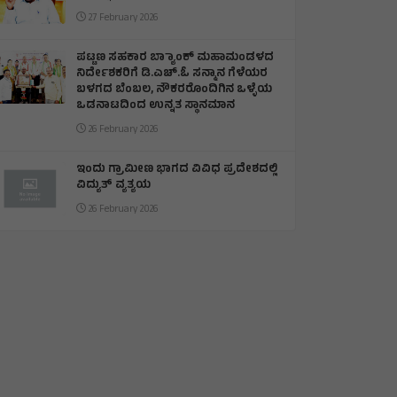
27 February 2026
ಪಟ್ಟಣ ಸಹಕಾರ ಬ್ಯಾಾಂಕ್ ಮಹಾಮಂಡಳದ
ನಿರ್ದೇಶಕರಿಗೆ ಡಿ.ಎಚ್.ಓ ಸನ್ಮಾನ ಗೆಳೆಯರ
ಬಳಗದ ಬೆಂಬಲ, ನೌಕರರೊಂದಿಗಿನ ಒಳ್ಳೆಯ
ಒಡನಾಟದಿಂದ ಉನ್ನತ ಸ್ಥಾನಮಾನ
26 February 2026
ಇಂದು ಗ್ರಾಮೀಣ ಭಾಗದ ವಿವಿಧ ಪ್ರದೇಶದಲ್ಲಿ
ವಿದ್ಯುತ್ ವ್ಯತ್ಯಯ
26 February 2026