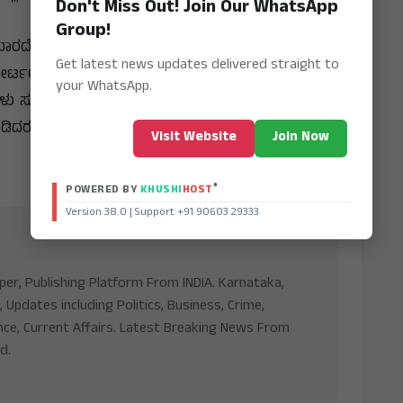
Don't Miss Out! Join Our WhatsApp
Group!
ಡಬಾರದೆಂದು ಸುತ್ತೋೋಲೆ ಹೊರಡಿಸಿದ್ದರೂ, ಇಂದಿಗೂ ಪದ ಬಳಕೆ
Get latest news updates delivered straight to
ಲಿ ರಿಟ್ ಅರ್ಜಿ ಸಲ್ಲಿಕೆಯಾಗಿದ್ದು, ಆದೇಶ ಪಾಲಿಸದಿದ್ದರೆ
your WhatsApp.
ಳು ಸೂಚಿಸಿದ್ದಾರೆ ಎಂದು ಹೇಳಿದರು. ಸಂಘಟನೆಗಳು ದಲಿತ ಪದ
ಡಿದರು.
Visit Website
Join Now
®
POWERED BY
KHUSHI
HOST
Version 38.0 | Support +91 90603 29333
aper, Publishing Platform From INDIA. Karnataka,
, Updates including Politics, Business, Crime,
nce, Current Affairs. Latest Breaking News From
d.