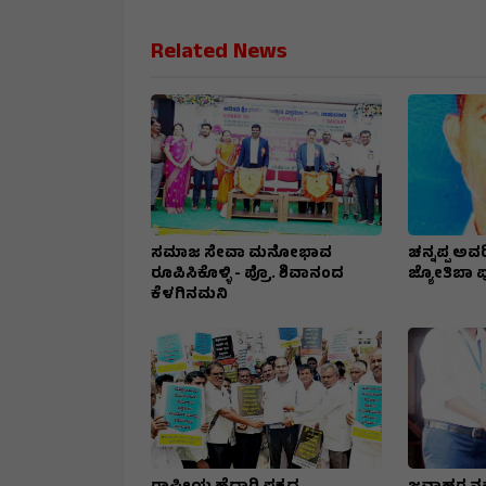
Related News
ಸಮಾಜ ಸೇವಾ ಮನೋಭಾವ
ಚನ್ನಪ್ಪ ಅವರ
ರೂಪಿಸಿಕೊಳ್ಳಿ - ಪ್ರೊ. ಶಿವಾನಂದ
ಜ್ಯೋತಿಬಾ ಪುಲ
ಕೆಳಗಿನಮನಿ