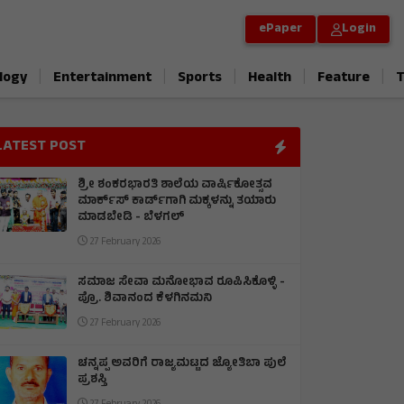
ePaper
Login
|
|
|
|
|
logy
Entertainment
Sports
Health
Feature
T
LATEST POST
ಶ್ರೀ ಶಂಕರಭಾರತಿ ಶಾಲೆಯ ವಾರ್ಷಿಕೋತ್ಸವ
ಮಾರ್ಕ್‌ಸ್‌ ಕಾರ್ಡ್‌ಗಾಗಿ ಮಕ್ಕಳನ್ನು ತಯಾರು
ಮಾಡಬೇಡಿ - ಬೆಳಗಲ್
27 February 2026
ಸಮಾಜ ಸೇವಾ ಮನೋಭಾವ ರೂಪಿಸಿಕೊಳ್ಳಿ -
ಪ್ರೊ. ಶಿವಾನಂದ ಕೆಳಗಿನಮನಿ
27 February 2026
ಚನ್ನಪ್ಪ ಅವರಿಗೆ ರಾಜ್ಯಮಟ್ಟದ ಜ್ಯೋತಿಬಾ ಪುಲೆ
ಪ್ರಶಸ್ತಿ