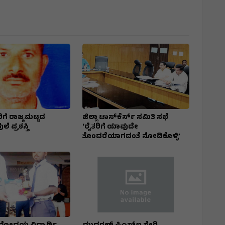
ಿಗೆ ರಾಜ್ಯಮಟ್ಟದ
ಜಿಲ್ಲಾ ಟಾಸ್‌‌ಕೆರ್ಸ್ ಸಮಿತಿ ಸಭೆ
ೆ ಪ್ರಶಸ್ತಿ
‘ರೈತರಿಗೆ ಯಾವುದೇ
ತೊಂದರೆಯಾಗದಂತೆ ನೋಡಿಕೊಳ್ಳಿ’