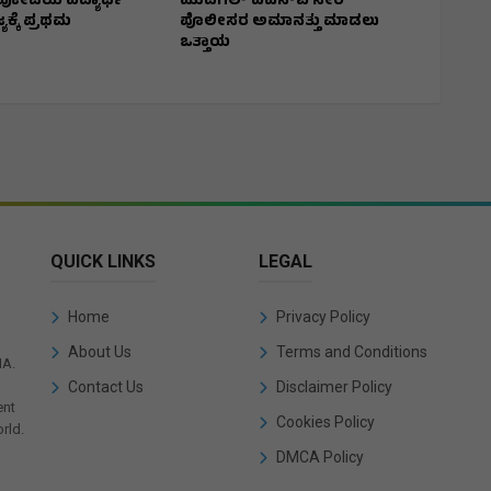
ೋದಯ ವಿದ್ಯಾರ್ಥಿ
ಮುದಗಲ್ ಪಿಎಸ್‌ಐ ಸೇರಿ
್ಯಕ್ಕೆ ಪ್ರಥಮ
ಪೊಲೀಸರ ಅಮಾನತ್ತು ಮಾಡಲು
ಒತ್ತಾಯ
QUICK LINKS
LEGAL
Home
Privacy Policy
About Us
Terms and Conditions
IA.
Contact Us
Disclaimer Policy
ent
Cookies Policy
rld.
DMCA Policy