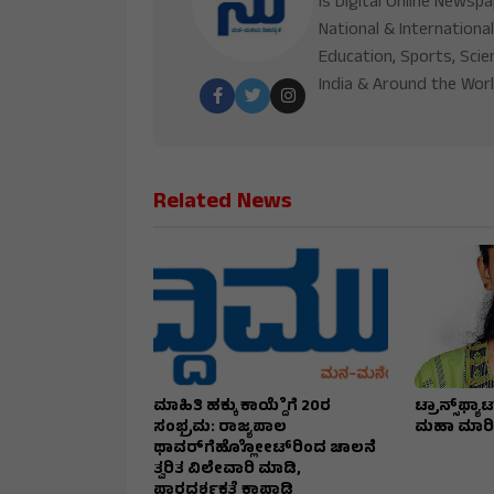
is Digital Online Newsp
National & International
Education, Sports, Scie
India & Around the Worl
Related News
ಮಾಹಿತಿ ಹಕ್ಕು ಕಾಯ್ದೆೆಗೆ 20ರ
ಟ್ರಾನ್ಸ್‌ಫ್ಯ
ಸಂಭ್ರಮ: ರಾಜ್ಯಪಾಲ
ಮಹಾ ಮಾರಿಗ
ಥಾವರ್‌ಗೆಹ್ಲೋೋಟ್‌ರಿಂದ ಚಾಲನೆ
ತ್ವರಿತ ವಿಲೇವಾರಿ ಮಾಡಿ,
ಪಾರದರ್ಶಕತೆ ಕಾಪಾಡಿ