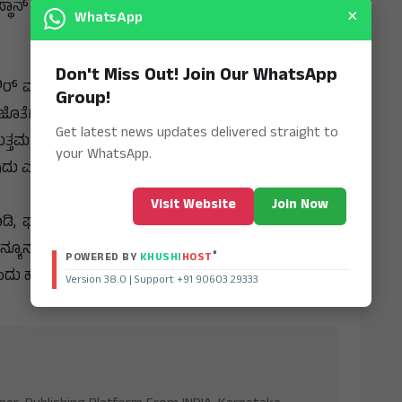
ಾನ್‌ ನ 988 ನೇ ಶಿಬಿರವಾಗಿದ್ದು, ಶೀಘ್ರದಲ್ಲೇ ಈ ಸಂಖ್ಯೆ ಸಾವಿರದ
×
WhatsApp
Don't Miss Out! Join Our WhatsApp
್‌ ಮಾತನಾಡಿ, ಸಂಸ್ಥೆಯ ಅನುಭವಿ ಮೂಳೆ ತಜ್ಞರು, ಪ್ರಾಸ್ತೆಟಿಕ್
Group!
ೆ ಜೊತೆಗೆ ಅಂಗಾಂಗ ಅಳವಡಿಸಲು ನೆರವು ನೀಡಲಾಗುವುದು.
Get latest news updates delivered straight to
ಉತ್ತಮ ಗುಣಮಟ್ಟದ ಹಗುರ ಮತ್ತು ದೀರ್ಘಕಾಲ ಬಾಳಿಕೆ ಬರುವ
your WhatsApp.
ುದು ಎಂದರು.
Visit Website
Join Now
, ಫಲಾನುಭವಿಗಳು ಶಿಬಿರಕ್ಕೆ ಆಧಾರ್‌ ಕಾರ್ಡ್‌, ವಿಕಲಚೇತನ
ಯೂನತೆ ಪ್ರತಿಬಿಂಬಿಸುವ ಎರಡು ಭಾವಚಿತ್ರ ತರಬೇಕು. ಶಿಬಿರದಲ್ಲಿ
®
POWERED BY
KHUSHI
HOST
ದು ಹೇಳಿದರು.
Version 38.0 | Support +91 90603 29333