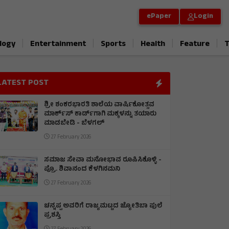
ePaper
Login
|
|
|
|
|
logy
Entertainment
Sports
Health
Feature
T
LATEST POST
ಶ್ರೀ ಶಂಕರಭಾರತಿ ಶಾಲೆಯ ವಾರ್ಷಿಕೋತ್ಸವ
ಮಾರ್ಕ್‌ಸ್‌ ಕಾರ್ಡ್‌ಗಾಗಿ ಮಕ್ಕಳನ್ನು ತಯಾರು
ಮಾಡಬೇಡಿ - ಬೆಳಗಲ್
27 February 2026
ಸಮಾಜ ಸೇವಾ ಮನೋಭಾವ ರೂಪಿಸಿಕೊಳ್ಳಿ -
ಪ್ರೊ. ಶಿವಾನಂದ ಕೆಳಗಿನಮನಿ
27 February 2026
ಚನ್ನಪ್ಪ ಅವರಿಗೆ ರಾಜ್ಯಮಟ್ಟದ ಜ್ಯೋತಿಬಾ ಪುಲೆ
ಪ್ರಶಸ್ತಿ