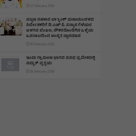
27 February 2026
ಪಟ್ಟಣ ಸಹಕಾರ ಬ್ಯಾಾಂಕ್ ಮಹಾಮಂಡಳದ
ನಿರ್ದೇಶಕರಿಗೆ ಡಿ.ಎಚ್.ಓ ಸನ್ಮಾನ ಗೆಳೆಯರ
ಬಳಗದ ಬೆಂಬಲ, ನೌಕರರೊಂದಿಗಿನ ಒಳ್ಳೆಯ
ಒಡನಾಟದಿಂದ ಉನ್ನತ ಸ್ಥಾನಮಾನ
26 February 2026
ಇಂದು ಗ್ರಾಮೀಣ ಭಾಗದ ವಿವಿಧ ಪ್ರದೇಶದಲ್ಲಿ
ವಿದ್ಯುತ್ ವ್ಯತ್ಯಯ
26 February 2026