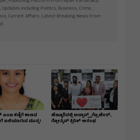
aper, Publishing Platform From INDIA. Karnataka,
, Updates including Politics, Business, Crime,
nce, Current Affairs. Latest Breaking News From
d.
ಾಟ್‌ ಎಂಬ ಕಣ್ಣಿಗೆ ಕಾಣದ
ಹೆಣ್ಣೂರಿನಲ್ಲಿ ಅಡ್ವಾನ್ಸ್ಡ್ ಗ್ರೊಹೇರ್,
ೆ ಬಲಿಯಾಗುವ ಮುನ್ನ!
ಗ್ಲೋಸ್ಕಿನ್ ಕ್ಲಿನಿಕ್ ಆರಂಭ