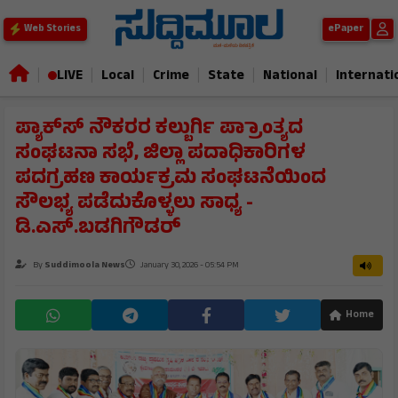
ePaper
Web Stories
|
|
|
|
|
|
LIVE
Local
Crime
State
National
Internati
ಪ್ಯಾಕ್‌ಸ್‌ ನೌಕರರ ಕಲ್ಬುರ್ಗಿ ಪ್ರಾಾಂತ್ಯದ
ಸಂಘಟನಾ ಸಭೆ, ಜಿಲ್ಲಾ ಪದಾಧಿಕಾರಿಗಳ
ಪದಗ್ರಹಣ ಕಾರ್ಯಕ್ರಮ ಸಂಘಟನೆಯಿಂದ
ಸೌಲಭ್ಯ ಪಡೆದುಕೊಳ್ಳಲು ಸಾಧ್ಯ -
ಡಿ.ಎಸ್.ಬಡಗಿಗೌಡರ್
By
Suddimoola News
January 30, 2026 - 05:54 PM
Home