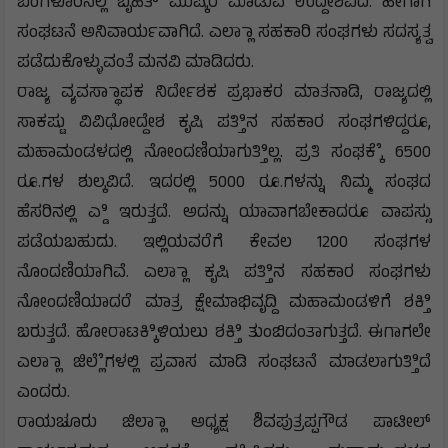
ಬೆಂಗಳೂರಿನಲ್ಲಿ ಬೃಹತ್ ಮುಷ್ಕರ ಮಾಡುವ ಉದ್ದೇಶವಿದೆ. ಹೀಗಾಗಿ
ಸಂಘಟನೆ ಅನಿವಾರ್ಯವಾಗಿದೆ. ಎಲ್ಲಾಾ ಸಹಕಾರಿ ಸಂಘಗಳು ಸದಸ್ಯತ್ವ
ಪಡೆದುಕೊಳ್ಳುವಂತೆ ಮನವಿ ಮಾಡಿದರು.
ರಾಜ್ಯ ವ್ಯವಸ್ಥಾಾಪಕ ನಿರ್ದೇಶಕ ಪ್ರಭಾಕರ ಮಾತನಾಡಿ, ರಾಜ್ಯದಲ್ಲಿ
ಸಾಕಷ್ಟು ವಿವಿಧೋದ್ದೇಶ ಕೃಷಿ ಪತ್ತಿಿನ ಸಹಕಾರ ಸಂಘಗಳಿದ್ದರೂ,
ಮಹಾಮಂಡಳದಲ್ಲಿ ನೋಂದಣಿಯಾಗುತ್ತಿಿಲ್ಲ. ಪ್ರತಿ ಸಂಘಕ್ಕೆೆ 6500
ರೂ.ಗಳ ಶುಲ್ಕವಿದೆ. ಇದರಲ್ಲಿ 5000 ರೂ.ಗಳನ್ನು ನಿಮ್ಮ ಸಂಘದ
ಹೆಸರಿನಲ್ಲಿ ಎ್ಡಿ ಇರುತ್ತದೆ. ಅದನ್ನು ಯಾವಾಗಬೇಕಾದರೂ ವಾಪಸ್ಸು
ಪಡೆಯಬಹುದು. ಇಲ್ಲಿಯವರೆಗೆ ಕೇವಲ 1200 ಸಂಘಗಳ
ನೊಂದಣಿಯಾಗಿವೆ. ಎಲ್ಲಾಾ ಕೃಷಿ ಪತ್ತಿಿನ ಸಹಕಾರ ಸಂಘಗಳು
ನೋಂದಣಿಯಾದರೆ ಮಾತ್ರ ಕ್ಷೇಮಾಭಿವೃದ್ದಿ ಮಹಾಮಂಡಳಿಗೆ ಶಕ್ತಿಿ
ಬರುತ್ತದೆ. ಹೋರಾಟಕ್ಕಿಿಳಿಯಲು ಶಕ್ತಿಿ ತುಂಬಿದಂತಾಗುತ್ತದೆ. ಈಗಾಗಲೇ
ಎಲ್ಲಾಾ ಜಿಲ್ಲೆೆಗಳಲ್ಲಿ ಪ್ರವಾಸ ಮಾಡಿ ಸಂಘಟನೆ ಮಾಡಲಾಗುತ್ತಿಿದೆ
ಎಂದರು.
ರಾಯಚೂರು ಜಿಲ್ಲಾಾ ಅಧ್ಯಕ್ಷ ಶಿವಪುತ್ರಪ್ಪಗೌಡ ಪಾಟೀಲ್