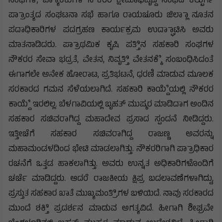
ಸಂಘಗಳ, ಬ್ಯಾಾಂಕುಗಳ ನೌಕರರ ಕ್ಷೇಮಾಭಿವೃದ್ದಿ ಸಂಘದ ಕಲ್ಬುರ್ಗಿ
ಪ್ರಾಾಂತ್ಯದ ಸಂಘಟನಾ ಸಭೆ ಹಾಗೂ ರಾಯಚೂರು ಜಿಲ್ಲಾಾ ನೂತನ
ಪದಾಧಿಕಾರಿಗಳ ಪದಗ್ರಹಣ ಕಾರ್ಯಕ್ರಮ ಉದ್ಘಾಾಟಿಸಿ ಅವರು
ಮಾತನಾಡಿದರು. ಪ್ರಾಾಥಮಿಕ ಕೃಷಿ ಪತ್ತಿಿನ ಸಹಕಾರಿ ಸಂಘಗಳ
ನೌಕರರ ಸೇವಾ ಭದ್ರತೆ, ವೇತನ, ನಿವೃತ್ತಿಿ ವೇತನಕ್ಕೆೆ ಸಂಬಂಧಿಸಿದಂತೆ
ಈಗಾಗಲೇ ಅನೇಕ ಹೋರಾಟ, ಪ್ರತಿಭಟನೆ, ಧರಣಿ ಮಾಡುವ ಮೂಲಕ
ಸರಕಾರದ ಗಮನ ಸೆಳೆಯಲಾಗಿದೆ. ಸಹಕಾರಿ ಕಾಯ್ದೆೆಯಲ್ಲಿ ನೌಕರರ
ಕಾಯ್ದೆೆ ಇರಲಿಲ್ಲ. ಬೆಳಗಾವಿಯಲ್ಲಿ ಬೃಹತ್ ಮುಷ್ಕರ ಮಾಡಿದಾಗ ಅಂದಿನ
ಸಹಕಾರ ಸಚಿವರಾಗಿದ್ದ ಮಹಾದೇವ ಪ್ರಸಾದ ಸ್ಪಂದನೆ ನೀಡಿದ್ದರು.
ಇತ್ತೀಚೆಗೆ ಸಹಕಾರ ಸಚಿವರಾಗಿದ್ದ ರಾಜಣ್ಣ ಅವರನ್ನು
ಮಹಾಮಂಡಳದಿಂದ ಭೇಟಿ ಮಾಡಲಾಗಿತ್ತು. ನೌಕರರಿಗಾಗಿ ಪ್ರಾಾಧಿಕಾರ
ರಚನೆಗೆ ಒತ್ತಡ ಹಾಕಲಾಗಿತ್ತು. ಅವರು ಉನ್ನತ ಅಧಿಕಾರಿಗಳೊಂದಿಗೆ
ಚರ್ಚೆ ಮಾಡಿದ್ದರು. ಆದರೆ ರಾಜಕೀಯ ಕ್ಷಿಪ್ರ ಬದಲಾವಣೆಗಳಾಗಿದ್ದು,
ಪ್ರಸ್ತುತ ಸಹಕಾರ ಖಾತೆ ಮುಖ್ಯಮಂತ್ರಿಿಗಳ ಬಳಿಯಿದೆ. ನಾವು ಸರಕಾರದ
ಮುಂದೆ ಶಕ್ತಿಿ ಪ್ರದರ್ಶನ ಮಾಡುವ ಅಗತ್ಯವಿದೆ. ಹೀಗಾಗಿ ಶೀಘ್ರವೇ