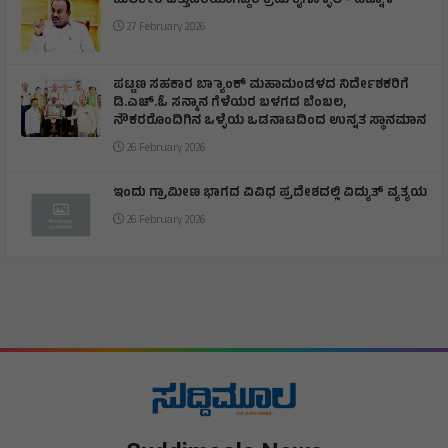
ಹುಲಿಕೇರಿ ಒತ್ತುವರಿಯಾಗಿದ್ದರೆ ಕ್ರಮ ಕೈಗೊಳ್ಳಲಿ - ಹಿಟ್ನಾಳ
27 February 2026
ಪಟ್ಟಣ ಸಹಕಾರ ಬ್ಯಾಾಂಕ್ ಮಹಾಮಂಡಳದ ನಿರ್ದೇಶಕರಿಗೆ
ಡಿ.ಎಚ್.ಓ ಸನ್ಮಾನ ಗೆಳೆಯರ ಬಳಗದ ಬೆಂಬಲ,
ನೌಕರರೊಂದಿಗಿನ ಒಳ್ಳೆಯ ಒಡನಾಟದಿಂದ ಉನ್ನತ ಸ್ಥಾನಮಾನ
26 February 2026
ಇಂದು ಗ್ರಾಮೀಣ ಭಾಗದ ವಿವಿಧ ಪ್ರದೇಶದಲ್ಲಿ ವಿದ್ಯುತ್ ವ್ಯತ್ಯಯ
26 February 2026