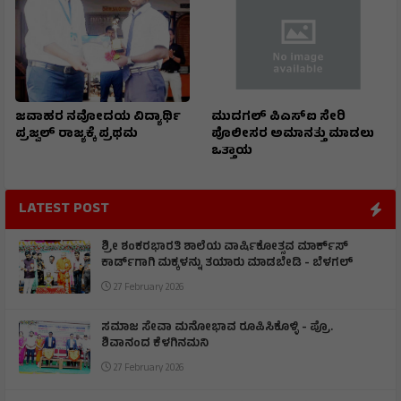
ಜವಾಹರ ನವೋದಯ ವಿದ್ಯಾರ್ಥಿ
ಮುದಗಲ್ ಪಿಎಸ್‌ಐ ಸೇರಿ
ಪ್ರಜ್ವಲ್ ರಾಜ್ಯಕ್ಕೆ ಪ್ರಥಮ
ಪೊಲೀಸರ ಅಮಾನತ್ತು ಮಾಡಲು
ಒತ್ತಾಯ
LATEST POST
ಶ್ರೀ ಶಂಕರಭಾರತಿ ಶಾಲೆಯ ವಾರ್ಷಿಕೋತ್ಸವ ಮಾರ್ಕ್‌ಸ್‌
ಕಾರ್ಡ್‌ಗಾಗಿ ಮಕ್ಕಳನ್ನು ತಯಾರು ಮಾಡಬೇಡಿ - ಬೆಳಗಲ್
27 February 2026
ಸಮಾಜ ಸೇವಾ ಮನೋಭಾವ ರೂಪಿಸಿಕೊಳ್ಳಿ - ಪ್ರೊ.
ಶಿವಾನಂದ ಕೆಳಗಿನಮನಿ
27 February 2026