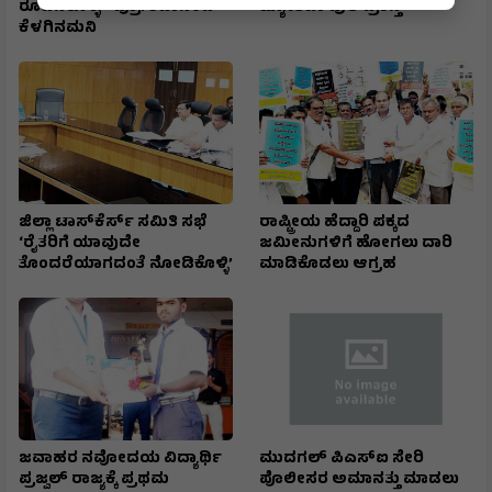
ರೂಪಿಸಿಕೊಳ್ಳಿ - ಪ್ರೊ. ಶಿವಾನಂದ
ಜ್ಯೋತಿಬಾ ಪುಲೆ ಪ್ರಶಸ್ತಿ
ಕೆಳಗಿನಮನಿ
ಜಿಲ್ಲಾ ಟಾಸ್‌‌ಕೆರ್ಸ್ ಸಮಿತಿ ಸಭೆ
ರಾಷ್ಟ್ರೀಯ ಹೆದ್ದಾರಿ ಪಕ್ಕದ
‘ರೈತರಿಗೆ ಯಾವುದೇ
ಜಮೀನುಗಳಿಗೆ ಹೋಗಲು ದಾರಿ
ತೊಂದರೆಯಾಗದಂತೆ ನೋಡಿಕೊಳ್ಳಿ’
ಮಾಡಿಕೊಡಲು ಆಗ್ರಹ
ಜವಾಹರ ನವೋದಯ ವಿದ್ಯಾರ್ಥಿ
ಮುದಗಲ್ ಪಿಎಸ್‌ಐ ಸೇರಿ
ಪ್ರಜ್ವಲ್ ರಾಜ್ಯಕ್ಕೆ ಪ್ರಥಮ
ಪೊಲೀಸರ ಅಮಾನತ್ತು ಮಾಡಲು