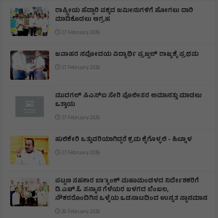
ರಾಷ್ಟ್ರೀಯ ಹೆದ್ದಾರಿ ಪಕ್ಕದ ಜಮೀನುಗಳಿಗೆ ಹೋಗಲು ದಾರಿ
ಮಾಡಿಕೊಡಲು ಆಗ್ರಹ
27 February 2026
ಜವಾಹರ ನವೋದಯ ವಿದ್ಯಾರ್ಥಿ ಪ್ರಜ್ವಲ್ ರಾಜ್ಯಕ್ಕೆ ಪ್ರಥಮ
27 February 2026
ಮುದಗಲ್ ಪಿಎಸ್‌ಐ ಸೇರಿ ಪೊಲೀಸರ ಅಮಾನತ್ತು ಮಾಡಲು
ಒತ್ತಾಯ
27 February 2026
ಹುಲಿಕೇರಿ ಒತ್ತುವರಿಯಾಗಿದ್ದರೆ ಕ್ರಮ ಕೈಗೊಳ್ಳಲಿ - ಹಿಟ್ನಾಳ
27 February 2026
ಪಟ್ಟಣ ಸಹಕಾರ ಬ್ಯಾಾಂಕ್ ಮಹಾಮಂಡಳದ ನಿರ್ದೇಶಕರಿಗೆ
ಡಿ.ಎಚ್.ಓ ಸನ್ಮಾನ ಗೆಳೆಯರ ಬಳಗದ ಬೆಂಬಲ,
ನೌಕರರೊಂದಿಗಿನ ಒಳ್ಳೆಯ ಒಡನಾಟದಿಂದ ಉನ್ನತ ಸ್ಥಾನಮಾನ
26 February 2026