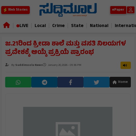
ePaper
Web Stories
|
|
|
|
|
|
LIVE
Local
Crime
State
National
Internati
ಜ.21ರಿಂದ ಕ್ರೀಡಾ ಶಾಲೆ ಮತ್ತು ವಸತಿ ನಿಲಯಗಳ
ಪ್ರವೇಶಕ್ಕೆ ಆಯ್ಕೆ ಪ್ರಕ್ರಿಯೆ ಪ್ರಾರಂಭ
By
Suddimoola News
January 20, 2026 - 05:36 PM
Home