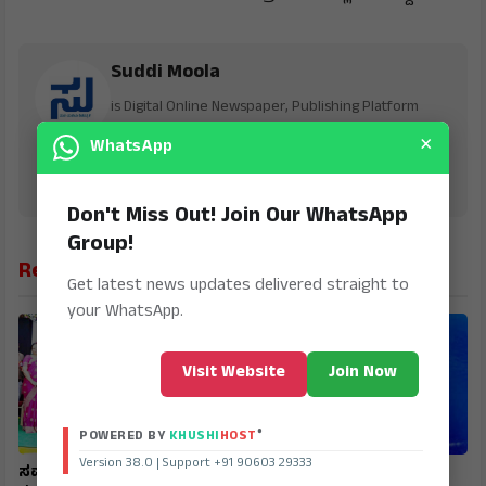
Suddi Moola
is Digital Online Newspaper, Publishing Platform
From INDIA. Karnataka, National & International,
×
WhatsApp
Updates including Politics, Business, Crime,
Education, Sports, Science, Current Affairs. Latest
Breaking News From India & Around the World.
Don't Miss Out! Join Our WhatsApp
Group!
Related News
Get latest news updates delivered straight to
your WhatsApp.
Visit Website
Join Now
®
POWERED BY
KHUSHI
HOST
Version 38.0 | Support +91 90603 29333
ಸಮಾಜ ಸೇವಾ ಮನೋಭಾವ
ಚನ್ನಪ್ಪ ಅವರಿಗೆ ರಾಜ್ಯಮಟ್ಟದ