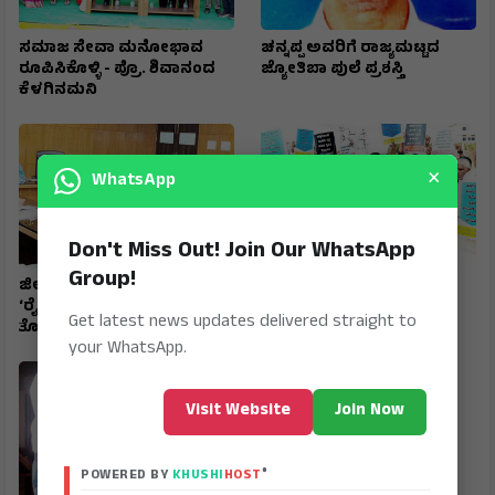
ಸಮಾಜ ಸೇವಾ ಮನೋಭಾವ
ಚನ್ನಪ್ಪ ಅವರಿಗೆ ರಾಜ್ಯಮಟ್ಟದ
ರೂಪಿಸಿಕೊಳ್ಳಿ - ಪ್ರೊ. ಶಿವಾನಂದ
ಜ್ಯೋತಿಬಾ ಪುಲೆ ಪ್ರಶಸ್ತಿ
ಕೆಳಗಿನಮನಿ
×
WhatsApp
Don't Miss Out! Join Our WhatsApp
Group!
ಜಿಲ್ಲಾ ಟಾಸ್‌‌ಕೆರ್ಸ್ ಸಮಿತಿ ಸಭೆ
ರಾಷ್ಟ್ರೀಯ ಹೆದ್ದಾರಿ ಪಕ್ಕದ
‘ರೈತರಿಗೆ ಯಾವುದೇ
ಜಮೀನುಗಳಿಗೆ ಹೋಗಲು ದಾರಿ
Get latest news updates delivered straight to
ತೊಂದರೆಯಾಗದಂತೆ ನೋಡಿಕೊಳ್ಳಿ’
ಮಾಡಿಕೊಡಲು ಆಗ್ರಹ
your WhatsApp.
Visit Website
Join Now
®
POWERED BY
KHUSHI
HOST