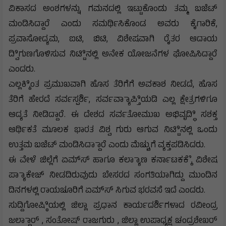
ವಿಕಾಸದ ಅಂಶಗಳನ್ನು ಗಮನದಲ್ಲಿ ಇಟ್ಟುಕೊಂಡು ತಮ್ಮ ಬಜೆಟ್
ಮಂಡಿಸಿದ್ದಾರೆ ಎಂದು ಸಮರ್ಥಿಸಿಕೊಂಡ ಅವರು ಕೈಗಾರಿಕೆ,
ಪ್ರವಾಸೋದ್ಯಮ, ಐಟಿ, ಬಿಟಿ, ವಿಶೇಷವಾಗಿ ರೈತರ ಆದಾಯ
ದ್ವಿಿಗುಣಗೊಳಿಸುವ ನಿಟ್ಟಿಿನಲ್ಲಿ ಅನೇಕ ಯೋಜನೆಗಳ ಘೋಷಿಸಿದ್ದಾರೆ
ಎಂದರು.
ಎಲ್ಲಕ್ಕಿಿಂತ ಪ್ರಮುಖವಾಗಿ ಹೊಸ ತೆರಿಗೆಗೆ ಅವಕಾಶ ನೀಡದೆ, ಹೊಸ
ತೆರಿಗೆ ಹೇರದೆ ಸರ್ವಸ್ಪರ್ಶಿ, ಸರ್ವವ್ಯಾಾಪ್ತಿಿಯಡಿ ಎಲ್ಲ ಕ್ಷೇತ್ರಗಳಿಗೂ
ಆದ್ಯತೆ ನೀಡಿದ್ದಾರೆ. ಈ ದೇಶದ ಸರ್ವತೋಮುಖ ಅಭಿವೃದ್ಧಿಿ ಸಶಕ್ತ
ಆರ್ಥಿಕತೆ ಮೂಲಕ ಭಾರತ ವಿಶ್ವ ಗುರು ಆಗುವ ನಿಟ್ಟಿಿನಲ್ಲಿ ಒಂದು
ಉತ್ತಮ ಬಜೆಟ್ ಮಂಡಿಸಿದ್ದಾಾರೆ ಎಂದು ಮೆಚ್ಚುಗೆ ವ್ಯಕ್ತಪಡಿಸಿದರು.
ಈ ವೇಳೆ ಜಿಲ್ಲೆಗೆ ಏಮ್‌ಸ್‌ ಹಾಗೂ ಕಲ್ಯಾಾಣ ಕರ್ನಾಟಕಕ್ಕೆೆ ವಿಶೇಷ
ಪ್ಯಾಾಕೇಜ್ ನೀಡದಿರುವುದು ಬೇಸರದ ಸಂಗತಿಯಾಗಿದ್ದು ಮುಂದಿನ
ದಿನಗಳಲ್ಲಿ ರಾಯಚೂರಿಗೆ ಏಮ್‌ಸ್‌ ಸಿಗುವ ಭರವಸೆ ಇದೆ ಎಂದರು.
ಸುದ್ದಿಗೋಷ್ಠಿಿಯಲ್ಲಿ ಜಿಲ್ಲಾ ಪ್ರಧಾನ ಕಾರ್ಯದರ್ಶಿಗಳಾದ ರವೀಂದ್ರ
ಜಲ್ದಾಾರ್ , ಸಂತೋಷ್ ರಾಜಗುರು , ಜಿಲ್ಲಾ ಉಪಾಧ್ಯಕ್ಷ ಚಂದ್ರಶೇಖರ್