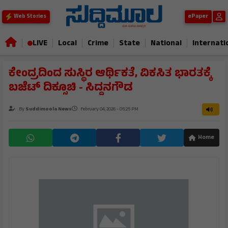
ePaper
Web Stories
|
|
|
|
|
|
LIVE
Local
Crime
State
National
Internati
ಕೇಂದ್ರದಿಂದ ಸುಸ್ಥಿರ ಆರ್ಥಿಕತೆ, ವಿಕಸಿತ ಭಾರತಕ್ಕೆ
ಬಜೆಟ್ ದಿಕ್ಸೂಚಿ - ಸಿದ್ದನಗೌಡ
By
Suddimoola News
February 04, 2026 - 05:25 PM
Home