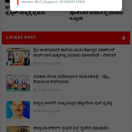
Version 38.0 | Support +91 90603 29333
ಜವಾಹರ ನವೋದಯ ವಿದ್ಯಾರ್ಥಿ
ಮುದಗಲ್ ಪಿಎಸ್‌ಐ ಸೇರಿ
ಪ್ರಜ್ವಲ್ ರಾಜ್ಯಕ್ಕೆ ಪ್ರಥಮ
ಪೊಲೀಸರ ಅಮಾನತ್ತು ಮಾಡಲು
ಒತ್ತಾಯ
LATEST POST
ಶ್ರೀ ಶಂಕರಭಾರತಿ ಶಾಲೆಯ ವಾರ್ಷಿಕೋತ್ಸವ ಮಾರ್ಕ್‌ಸ್‌
ಕಾರ್ಡ್‌ಗಾಗಿ ಮಕ್ಕಳನ್ನು ತಯಾರು ಮಾಡಬೇಡಿ - ಬೆಳಗಲ್
27 February 2026
ಸಮಾಜ ಸೇವಾ ಮನೋಭಾವ ರೂಪಿಸಿಕೊಳ್ಳಿ - ಪ್ರೊ.
ಶಿವಾನಂದ ಕೆಳಗಿನಮನಿ
27 February 2026
ಚನ್ನಪ್ಪ ಅವರಿಗೆ ರಾಜ್ಯಮಟ್ಟದ ಜ್ಯೋತಿಬಾ ಪುಲೆ ಪ್ರಶಸ್ತಿ
27 February 2026
ಜಿಲ್ಲಾ ಟಾಸ್‌‌ಕೆರ್ಸ್ ಸಮಿತಿ ಸಭೆ ‘ರೈತರಿಗೆ ಯಾವುದೇ