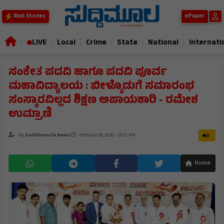
ePaper
Web Stories
|
|
|
|
|
|
LIVE
Local
Crime
State
National
Internati
ಸಂಕೇತ ಪದವಿ ಹಾಗೂ ಪದವಿ ಪೂರ್ವ
ಮಹಾವಿದ್ಯಾಲಯ : ಬೀಳ್ಕೊಡುಗೆ ಸಮಾರಂಭ
ಸಂಸ್ಕಾರವಿಲ್ಲದ ಶಿಕ್ಷಣ ಅಪಾಯಕಾರಿ - ರಮೇಶ
ಉಮ್ರಾಣಿ
By
Suddimoola News
February 08, 2026 - 05:21 PM
Home