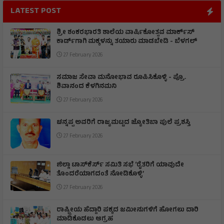
LATEST POST
ಶ್ರೀ ಶಂಕರಭಾರತಿ ಶಾಲೆಯ ವಾರ್ಷಿಕೋತ್ಸವ ಮಾರ್ಕ್‌ಸ್‌
ಕಾರ್ಡ್‌ಗಾಗಿ ಮಕ್ಕಳನ್ನು ತಯಾರು ಮಾಡಬೇಡಿ - ಬೆಳಗಲ್
27 February 2026
ಸಮಾಜ ಸೇವಾ ಮನೋಭಾವ ರೂಪಿಸಿಕೊಳ್ಳಿ - ಪ್ರೊ.
ಶಿವಾನಂದ ಕೆಳಗಿನಮನಿ
27 February 2026
ಚನ್ನಪ್ಪ ಅವರಿಗೆ ರಾಜ್ಯಮಟ್ಟದ ಜ್ಯೋತಿಬಾ ಪುಲೆ ಪ್ರಶಸ್ತಿ
27 February 2026
ಜಿಲ್ಲಾ ಟಾಸ್‌‌ಕೆರ್ಸ್ ಸಮಿತಿ ಸಭೆ ‘ರೈತರಿಗೆ ಯಾವುದೇ
ತೊಂದರೆಯಾಗದಂತೆ ನೋಡಿಕೊಳ್ಳಿ’
27 February 2026
ರಾಷ್ಟ್ರೀಯ ಹೆದ್ದಾರಿ ಪಕ್ಕದ ಜಮೀನುಗಳಿಗೆ ಹೋಗಲು ದಾರಿ
ಮಾಡಿಕೊಡಲು ಆಗ್ರಹ