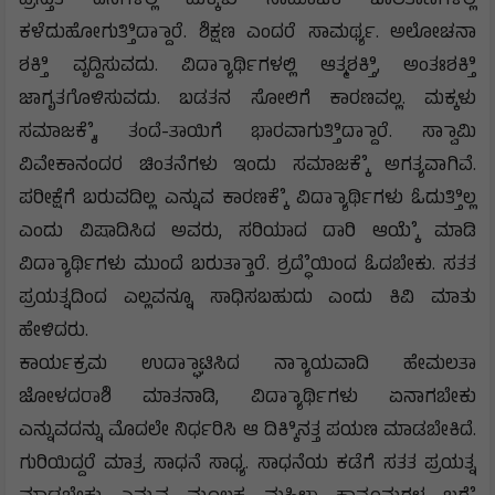
ಪ್ರಸ್ತುತ ದಿನಗಳಲ್ಲಿ ಮಕ್ಕಳು ಸಾಮಾಜಿಕ ಜಾಲತಾಣಗಳಲ್ಲಿ
ಕಳೆದುಹೋಗುತ್ತಿಿದ್ದಾಾರೆ. ಶಿಕ್ಷಣ ಎಂದರೆ ಸಾಮರ್ಥ್ಯ. ಅಲೋಚನಾ
ಶಕ್ತಿಿ ವೃದ್ದಿಸುವದು. ವಿದ್ಯಾಾರ್ಥಿಗಳಲ್ಲಿ ಆತ್ಮಶಕ್ತಿಿ, ಅಂತಃಶಕ್ತಿಿ
ಜಾಗೃತಗೊಳಿಸುವದು. ಬಡತನ ಸೋಲಿಗೆ ಕಾರಣವಲ್ಲ. ಮಕ್ಕಳು
ಸಮಾಜಕ್ಕೆೆ, ತಂದೆ-ತಾಯಿಗೆ ಭಾರವಾಗುತ್ತಿಿದ್ದಾಾರೆ. ಸ್ವಾಾಮಿ
ವಿವೇಕಾನಂದರ ಚಿಂತನೆಗಳು ಇಂದು ಸಮಾಜಕ್ಕೆೆ ಅಗತ್ಯವಾಗಿವೆ.
ಪರೀಕ್ಷೆಗೆ ಬರುವದಿಲ್ಲ ಎನ್ನುವ ಕಾರಣಕ್ಕೆೆ ವಿದ್ಯಾಾರ್ಥಿಗಳು ಓದುತ್ತಿಿಲ್ಲ
ಎಂದು ವಿಷಾದಿಸಿದ ಅವರು, ಸರಿಯಾದ ದಾರಿ ಆಯ್ಕೆೆ ಮಾಡಿ
ವಿದ್ಯಾಾರ್ಥಿಗಳು ಮುಂದೆ ಬರುತ್ತಾಾರೆ. ಶ್ರದ್ಧೆೆಯಿಂದ ಓದಬೇಕು. ಸತತ
ಪ್ರಯತ್ನದಿಂದ ಎಲ್ಲವನ್ನೂ ಸಾಧಿಸಬಹುದು ಎಂದು ಕಿವಿ ಮಾತು
ಹೇಳಿದರು.
ಕಾರ್ಯಕ್ರಮ ಉದ್ಘಾಾಟಿಸಿದ ನ್ಯಾಾಯವಾದಿ ಹೇಮಲತಾ
ಜೋಳದರಾಶಿ ಮಾತನಾಡಿ, ವಿದ್ಯಾಾರ್ಥಿಗಳು ಏನಾಗಬೇಕು
ಎನ್ನುವದನ್ನು ಮೊದಲೇ ನಿರ್ಧರಿಸಿ ಆ ದಿಕ್ಕಿಿನತ್ತ ಪಯಣ ಮಾಡಬೇಕಿದೆ.
ಗುರಿಯಿದ್ದರೆ ಮಾತ್ರ ಸಾಧನೆ ಸಾಧ್ಯ. ಸಾಧನೆಯ ಕಡೆಗೆ ಸತತ ಪ್ರಯತ್ನ