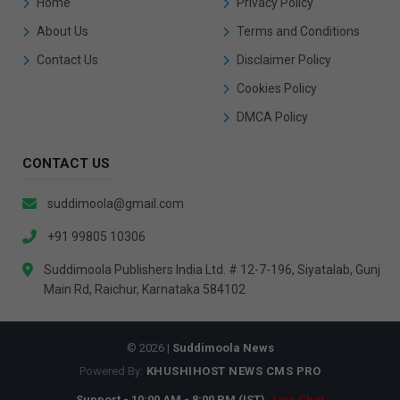
Home
Privacy Policy
About Us
Terms and Conditions
Contact Us
Disclaimer Policy
Cookies Policy
DMCA Policy
CONTACT US
suddimoola@gmail.com
+91 99805 10306
Suddimoola Publishers India Ltd. # 12-7-196, Siyatalab, Gunj
Main Rd, Raichur, Karnataka 584102
© 2026 |
Suddimoola News
Powered By:
KHUSHIHOST NEWS CMS PRO
Support - 10:00 AM - 8:00 PM (IST)
Live Chat