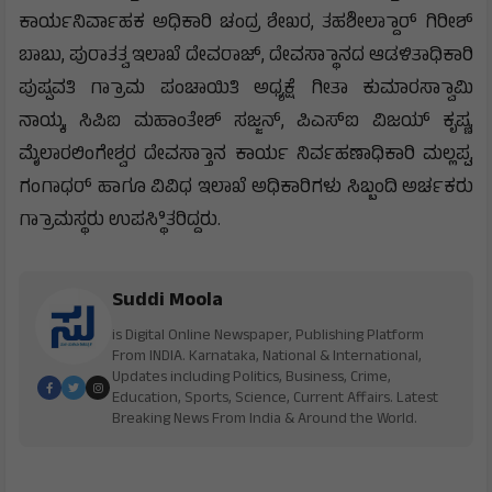
ಕಾರ್ಯನಿರ್ವಾಹಕ ಅಧಿಕಾರಿ ಚಂದ್ರ ಶೇಖರ, ತಹಶೀಲ್ದಾಾರ್ ಗಿರೀಶ್
ಬಾಬು, ಪುರಾತತ್ವ ಇಲಾಖೆ ದೇವರಾಜ್, ದೇವಸ್ಥಾಾನದ ಆಡಳಿತಾಧಿಕಾರಿ
ಪುಷ್ಪವತಿ ಗ್ರಾಾಮ ಪಂಚಾಯಿತಿ ಅಧ್ಯಕ್ಷೆ ಗೀತಾ ಕುಮಾರಸ್ವಾಾಮಿ
ನಾಯ್ಕ, ಸಿಪಿಐ ಮಹಾಂತೇಶ್ ಸಜ್ಜನ್, ಪಿಎಸ್ಐ ವಿಜಯ್ ಕೃಷ್ಣ,
ಮೈಲಾರಲಿಂಗೇಶ್ವರ ದೇವಸ್ತಾಾನ ಕಾರ್ಯ ನಿರ್ವಹಣಾಧಿಕಾರಿ ಮಲ್ಲಪ್ಪ,
ಗಂಗಾಧರ್ ಹಾಗೂ ವಿವಿಧ ಇಲಾಖೆ ಅಧಿಕಾರಿಗಳು ಸಿಬ್ಬಂದಿ ಅರ್ಚಕರು
ಗ್ರಾಾಮಸ್ಥರು ಉಪಸ್ಥಿಿತರಿದ್ದರು.
Suddi Moola
is Digital Online Newspaper, Publishing Platform
From INDIA. Karnataka, National & International,
Updates including Politics, Business, Crime,
Education, Sports, Science, Current Affairs. Latest
Breaking News From India & Around the World.