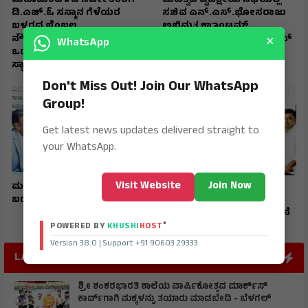
ಮಹಾಮಂಡಳದ ನಿರ್ದೇಶಕರಿಗೆ
ಮಹತ್ವದ ದ್ವಿಪಕ್ಷೀಯ ಸಭೆಯಲ್ಲಿ
ಡಿ.ಎಚ್.ಓ ಸನ್ಮಾನ ಗೆಳೆಯರ
ಸಚಿವ ಎನ್.ಎಸ್.ಭೋಸರಾಜು
ಬಳಗದ ಬೆಂಬಲ,
ಅಭಿಮತ ಕ್ವಾಾಂಟಮ್
×
ನೌಕರರೊಂದಿಗಿನ ಒಳ್ಳೆಯ
ತಂತ್ರಜ್ಞಾನದ ಅಭಿವೃದ್ದಿಗೆ ಬ್ರಿಕ್‌ಸ್‌
WhatsApp
ಒಡನಾಟದಿಂದ ಉನ್ನತ
ಸಹಕಾರ ಅಗತ್ಯ
ಸ್ಥಾನಮಾನ
Don't Miss Out! Join Our WhatsApp
Group!
Get latest news updates delivered straight to
your WhatsApp.
Visit Website
Join Now
ಮನೆಯಲ್ಲೇ ಕುಳಿತು ಖಾತೆ
ಪ್ರವೇಶಾತಿಗೆ ಶಾಸಕ ನಾಡಗೌಡ
ಬದಲಾವಣೆ
ಚಾಲನೆ : ಸರ್ಕಾರಿ ವಸತಿಯುಕ್ತ
ಕಾಲೇಜಿನ ವೆಬ್‌ಸೈಟ್ ಉದ್ಘಾಟನೆ
®
POWERED BY
KHUSHI
HOST
Version 38.0 | Support +91 90603 29333
LATEST POST
ಶ್ರೀ ಶಂಕರಭಾರತಿ ಶಾಲೆಯ ವಾರ್ಷಿಕೋತ್ಸವ ಮಾರ್ಕ್‌ಸ್‌
ಕಾರ್ಡ್‌ಗಾಗಿ ಮಕ್ಕಳನ್ನು ತಯಾರು ಮಾಡಬೇಡಿ - ಬೆಳಗಲ್