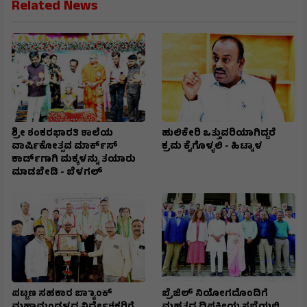
Related News
ಶ್ರೀ ಶಂಕರಭಾರತಿ ಶಾಲೆಯ
ಹುಲಿಕೇರಿ ಒತ್ತುವರಿಯಾಗಿದ್ದರೆ
ವಾರ್ಷಿಕೋತ್ಸವ ಮಾರ್ಕ್‌ಸ್‌
ಕ್ರಮ ಕೈಗೊಳ್ಳಲಿ - ಹಿಟ್ನಾಳ
ಕಾರ್ಡ್‌ಗಾಗಿ ಮಕ್ಕಳನ್ನು ತಯಾರು
ಮಾಡಬೇಡಿ - ಬೆಳಗಲ್
ಪಟ್ಟಣ ಸಹಕಾರ ಬ್ಯಾಾಂಕ್
ಬ್ರೆಜಿಲ್ ನಿಯೋಗದೊಂದಿಗೆ