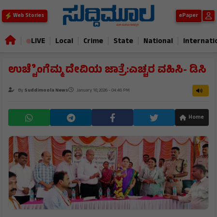
ePaper
Web Stories
|
|
|
|
|
|
LIVE
Local
Crime
State
National
Internati
ಉಚ್ಚೆೆಂಗೆಮ್ಮ ದೇವಿಯ ಜಾತ್ರೆ:ಎಚ್ಚರ ವಹಿಸಿ- ಡಿಸಿ
By
Suddimoola News
January 18, 2026 - 04:46 PM
Home