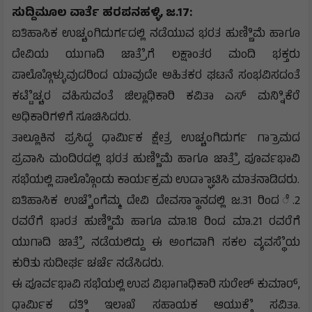
ಸುದ್ದಿಮೂಲ ವಾರ್ತೆ ಹರಪನಹಳ್ಳಿ, ಜ.17:
ಐತಿಹಾಸಿಕ ಉಚ್ಚಂಗಿದುರ್ಗದಲ್ಲಿ ನಡೆಯುವ ಭರತ ಹುಣ್ಣಿಿಮೆ ಹಾಗೂ
ದೇವಿಯ ಯುಗಾದಿ ಜಾತ್ರೆೆಗೆ ಲಕ್ಷಾಂತರ ಮಂದಿ ಭಕ್ತರು
ಪಾಲ್ಗೊೊಳ್ಳುವುದರಿಂದ ಯಾವುದೇ ಅಹಿತಕರ ಘಟನೆ ಸಂಭವಿಸದಂತೆ
ಕಟ್ಟೆೆಚ್ಚರ ವಹಿಸುವಂತೆ ಜಿಲ್ಲಾಧಿಕಾರಿ ಕವಿತಾ ಎಸ್ ಮನ್ನಿಿಕೆರೆ
ಅಧಿಕಾರಿಗಳಿಗೆ ಸೂಚಿಸಿದರು.
ತಾಲ್ಲೂಕಿನ ಪ್ರಸಿದ್ಧ ಧಾರ್ಮಿಕ ಕ್ಷೇತ್ರ ಉಚ್ಚಂಗಿದುರ್ಗ ಗ್ರಾಾಮದ
ಪ್ರವಾಸಿ ಮಂದಿರದಲ್ಲಿ ಭರತ ಹುಣ್ಣಿಿಮೆ ಹಾಗೂ ಜಾತ್ರೆೆ ಪೂರ್ವಭಾವಿ
ಸಭೆಯಲ್ಲಿ ಪಾಲ್ಗೊೊಂಡು ಕಾರ್ಯಕ್ರಮ ಉದ್ಘಾಾಟಿಸಿ ಮಾತನಾಡಿದರು.
ಐತಿಹಾಸಿಕ ಉಚ್ಚೆೆಂಗೆಮ್ಮ ದೇವಿ ದೇವಸ್ಥಾಾನದಲ್ಲಿ ಜ.31 ರಿಂದ ೆ.2
ರವರೆಗೆ ಭಾರತ ಹುಣ್ಣಿಿಮೆ ಹಾಗೂ ಮಾ.18 ರಿಂದ ಮಾ.21 ರವರೆಗೆ
ಯುಗಾದಿ ಜಾತ್ರೆೆ ನಡೆಯಲಿದ್ದು ಈ ಅಂಗವಾಗಿ ಸಕಲ ವ್ಯವಸ್ಥೆೆಯ
ಕುರಿತು ಸುದೀರ್ಘ ಚರ್ಚೆ ನಡೆಸಿದರು.
ಈ ಪೂರ್ವಭಾವಿ ಸಭೆಯಲ್ಲಿ ಉಪ ವಿಭಾಗಾಧಿಕಾರಿ ಸುರೇಶ್ ಕುಮಾರ್,
ಧಾರ್ಮಿಕ ದತ್ತಿಿ ಇಲಾಖೆ ಸಹಾಯಕ ಆಯುಕ್ತೆೆ ಸವಿತಾ.