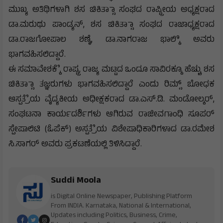
ಮುಖ್ಯ ಅತಿಥಿಗಳಾಗಿ ಶಸ ಚಿಕಿತ್ಸಾಾ ಸಂಘದ ರಾಷ್ಟ್ರೀಯ ಅಧ್ಯಕ್ಷರಾದ
ಡಾ.ಮರುಥು ಪಾಂಡ್ಯನ್, ಶಸ ಚಿಕಿತ್ಸಾಾ ಸಂಘದ ರಾಜಾಧ್ಯಕ್ಷರಾದ
ಡಾ.ರಾಜಗೋಪಾಲ ಶಣೈ, ಡಾ.ನಾಗರಾಜ ಭಾಲ್ಕಿಿ ಅವರು
ಭಾಗವಹಿಸಲಿದ್ದಾರೆ.
ಈ ಸಮಾವೇಶಕ್ಕೆೆ ರಾಷ್ಟ್ರ, ರಾಜ್ಯ ಮಟ್ಟದ ಒಂದೂ ಸಾವಿರಕ್ಕೂ ಹೆಚ್ಚು ಶಸ
ಚಿಕಿತ್ಸಾಾ ತಜ್ಞರುಗಳು ಭಾಗವಹಿಸಲಿದ್ದಾರೆ ಎಂದು ರಿಮ್ಸ್ ಬೋಧಕ
ಆಸ್ಪತ್ರೆೆಯ ವೈದ್ಯಕೀಯ ಅಧೀಕ್ಷಕರಾದ ಡಾ.ಎಸ್.ಡಿ. ಮಂಡೋಲ್ಕರ್,
ಸಂಘಟನಾ ಕಾರ್ಯದರ್ಶಿಗಳು ಆಗಿರುವ ರಾಜೀವಗಾಂಧಿ ಸೂಪರ್
ಸ್ಪೇಷಾಲಿಟಿ (ಓಪೆಕ್) ಅಸ್ಪತ್ರೆೆಯ ವಿಶೇಷಾಧಿಕಾರಿಗಳಾದ ಡಾ.ರಮೇಶ
ಸಿ.ಸಾಗರ್ ಅವರು ಪ್ರಕಟಣೆಯಲ್ಲಿ ತಿಳಿಸಿದ್ದಾರೆ.
Suddi Moola
is Digital Online Newspaper, Publishing Platform
From INDIA. Karnataka, National & International,
Updates including Politics, Business, Crime,