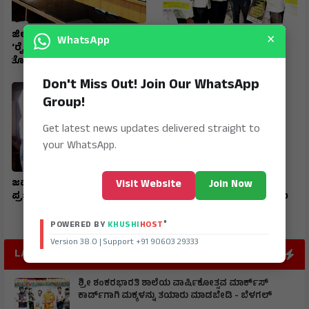
×
ಜಿಲ್ಲಾ ಟಾಸ್‌‌ಕೆರ್ಸ್ ಸಮಿತಿ ಸಭೆ
ರಾಷ್ಟ್ರೀಯ ಹೆದ್ದಾರಿ ಪಕ್ಕದ
WhatsApp
‘ರೈತರಿಗೆ ಯಾವುದೇ
ಜಮೀನುಗಳಿಗೆ ಹೋಗಲು ದಾರಿ
ತೊಂದರೆಯಾಗದಂತೆ ನೋಡಿಕೊಳ್ಳಿ’
ಮಾಡಿಕೊಡಲು ಆಗ್ರಹ
Don't Miss Out! Join Our WhatsApp
Group!
Get latest news updates delivered straight to
your WhatsApp.
ಜವಾಹರ ನವೋದಯ ವಿದ್ಯಾರ್ಥಿ
ಮುದಗಲ್ ಪಿಎಸ್‌ಐ ಸೇರಿ
Visit Website
Join Now
ಪ್ರಜ್ವಲ್ ರಾಜ್ಯಕ್ಕೆ ಪ್ರಥಮ
ಪೊಲೀಸರ ಅಮಾನತ್ತು ಮಾಡಲು
ಒತ್ತಾಯ
®
POWERED BY
KHUSHI
HOST
Version 38.0 | Support +91 90603 29333
LATEST POST
ಶ್ರೀ ಶಂಕರಭಾರತಿ ಶಾಲೆಯ ವಾರ್ಷಿಕೋತ್ಸವ ಮಾರ್ಕ್‌ಸ್‌
ಕಾರ್ಡ್‌ಗಾಗಿ ಮಕ್ಕಳನ್ನು ತಯಾರು ಮಾಡಬೇಡಿ - ಬೆಳಗಲ್