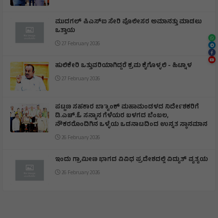
ಮುದಗಲ್ ಪಿಎಸ್‌ಐ ಸೇರಿ ಪೊಲೀಸರ ಅಮಾನತ್ತು ಮಾಡಲು
ಒತ್ತಾಯ
27 February 2026
ಹುಲಿಕೇರಿ ಒತ್ತುವರಿಯಾಗಿದ್ದರೆ ಕ್ರಮ ಕೈಗೊಳ್ಳಲಿ - ಹಿಟ್ನಾಳ
27 February 2026
ಪಟ್ಟಣ ಸಹಕಾರ ಬ್ಯಾಾಂಕ್ ಮಹಾಮಂಡಳದ ನಿರ್ದೇಶಕರಿಗೆ
ಡಿ.ಎಚ್.ಓ ಸನ್ಮಾನ ಗೆಳೆಯರ ಬಳಗದ ಬೆಂಬಲ,
ನೌಕರರೊಂದಿಗಿನ ಒಳ್ಳೆಯ ಒಡನಾಟದಿಂದ ಉನ್ನತ ಸ್ಥಾನಮಾನ
26 February 2026
ಇಂದು ಗ್ರಾಮೀಣ ಭಾಗದ ವಿವಿಧ ಪ್ರದೇಶದಲ್ಲಿ ವಿದ್ಯುತ್ ವ್ಯತ್ಯಯ
26 February 2026