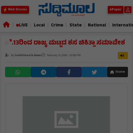
ePaper
Web Stories
|
|
|
|
|
|
LIVE
Local
Crime
State
National
Internati
ೆ.13ರಿಂದ ರಾಜ್ಯ ಮಟ್ಟದ ಶಸ ಚಿಕಿತ್ಸಾ ಸಮಾವೇಶ
By
Suddimoola News
February 10, 2026 - 05:08 PM
Home