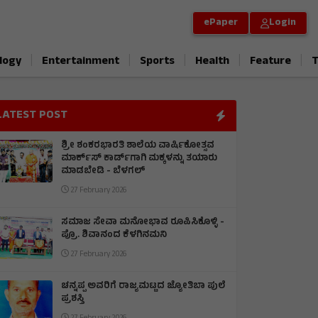
ePaper
Login
|
|
|
|
|
logy
Entertainment
Sports
Health
Feature
T
LATEST POST
ಶ್ರೀ ಶಂಕರಭಾರತಿ ಶಾಲೆಯ ವಾರ್ಷಿಕೋತ್ಸವ
ಮಾರ್ಕ್‌ಸ್‌ ಕಾರ್ಡ್‌ಗಾಗಿ ಮಕ್ಕಳನ್ನು ತಯಾರು
ಮಾಡಬೇಡಿ - ಬೆಳಗಲ್
27 February 2026
ಸಮಾಜ ಸೇವಾ ಮನೋಭಾವ ರೂಪಿಸಿಕೊಳ್ಳಿ -
ಪ್ರೊ. ಶಿವಾನಂದ ಕೆಳಗಿನಮನಿ
27 February 2026
ಚನ್ನಪ್ಪ ಅವರಿಗೆ ರಾಜ್ಯಮಟ್ಟದ ಜ್ಯೋತಿಬಾ ಪುಲೆ
ಪ್ರಶಸ್ತಿ