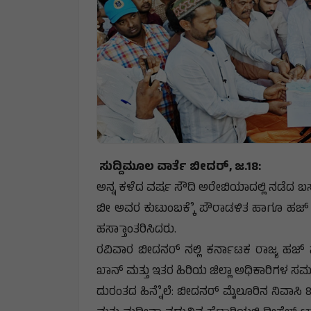
ಸುದ್ದಿಮೂಲ ವಾರ್ತೆ ಬೀದರ್, ಜ.18:
ಅನ್ನ ಕಳೆದ ವರ್ಷ ಸೌದಿ ಅರೇಬಿಯಾದಲ್ಲಿ ನಡೆದ ಬ
ಬೀ ಅವರ ಕುಟುಂಬಕ್ಕೆೆ ಪೌರಾಡಳಿತ ಹಾಗೂ ಹಜ್ ಸ
ಹಸ್ತಾಾಂತರಿಸಿದರು.
ರವಿವಾರ ಬೀದನರ್ ನಲ್ಲಿ ಕರ್ನಾಟಕ ರಾಜ್ಯ ಹಜ್ ಸಮ
ಖಾನ್ ಮತ್ತು ಇತರ ಹಿರಿಯ ಜಿಲ್ಲಾ ಅಧಿಕಾರಿಗಳ ಸಮ್ಮು
ದುರಂತದ ಹಿನ್ನೆೆಲೆ: ಬೀದನರ್ ಮೈಲೂರಿನ ನಿವಾಸಿ