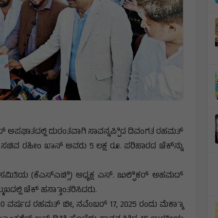
ಸ್ ಅಪಘಾತದಲ್ಲಿ ದುರಂತವಾಗಿ ಸಾವನ್ನಪ್ಪಿಿದ ದಿವಂಗತ ರಹಮತ್
ಚಿವ ರಹೀಂ ಖಾನ್ ಅವರು 5 ಲಕ್ಷ ರೂ. ಪರಿಹಾರದ ಚೆಕ್‌ನ್ನು
ಿತಿಯ (ಕೆಎಸ್‌ಎಚ್ಸಿಿ) ಅಧ್ಯಕ್ಷ ಎಸ್. ಜುಲ್ಫಿಿಕರ್ ಅಹಮದ್
ಖದಲ್ಲಿ ಚೆಕ್ ಹಸ್ತಾಾಂತರಿಸಿದರು.
 80 ವರ್ಷದ ರಹಮತ್ ಬೀ, ನವೆಂಬರ್ 17, 2025 ರಂದು ಮೆಕ್ಕಾಾ