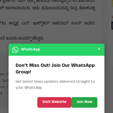
್ಯಾಾಂಕಗೆರ್ ಬಸ್ ಡಿಕ್ಕಿಿ ಹೊಡೆದು ಸಾವನ್ನಪ್ಪಿಿದ 45 ಭಾರತೀಯ
ಂಕಿಗೆ ಕಾರಣವಾಯಿತು, ಇದು ಸಮುದಾಯವನ್ನು ತೀವ್ರ ಶೋಕದಲ್ಲಿ
ಸಿ) ಅಧ್ಯಕ್ಷ ಎಸ್. ಜುಲ್ಫಿಿಕರ್ ಅಹಮದ್ ಖಾನ್ ಅವರು
ತೆ ಇತರರು ಉಪಸ್ಥಿಿತರಿದ್ದರು.
×
WhatsApp
Don't Miss Out! Join Our WhatsApp
Group!
aper, Publishing Platform From INDIA. Karnataka,
, Updates including Politics, Business, Crime,
Get latest news updates delivered straight to
nce, Current Affairs. Latest Breaking News From
your WhatsApp.
d.
Visit Website
Join Now