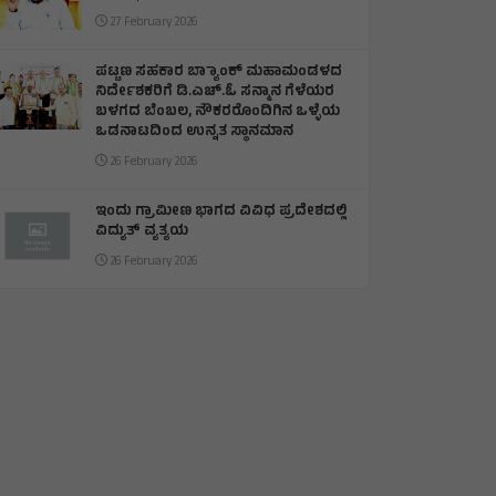
27 February 2026
ಪಟ್ಟಣ ಸಹಕಾರ ಬ್ಯಾಾಂಕ್ ಮಹಾಮಂಡಳದ
ನಿರ್ದೇಶಕರಿಗೆ ಡಿ.ಎಚ್.ಓ ಸನ್ಮಾನ ಗೆಳೆಯರ
ಬಳಗದ ಬೆಂಬಲ, ನೌಕರರೊಂದಿಗಿನ ಒಳ್ಳೆಯ
ಒಡನಾಟದಿಂದ ಉನ್ನತ ಸ್ಥಾನಮಾನ
26 February 2026
ಇಂದು ಗ್ರಾಮೀಣ ಭಾಗದ ವಿವಿಧ ಪ್ರದೇಶದಲ್ಲಿ
ವಿದ್ಯುತ್ ವ್ಯತ್ಯಯ
26 February 2026