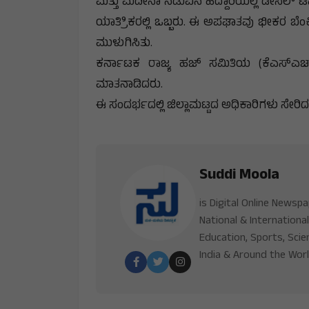
ಮತ್ತು ಮದೀನಾ ನಡುವಿನ ಹೆದ್ದಾರಿಯಲ್ಲಿ ಡೀಸೆಲ್ ಟ
ಯಾತ್ರಿಿಕರಲ್ಲಿ ಒಬ್ಬರು. ಈ ಅಪಘಾತವು ಭೀಕರ ಬೆ
ಮುಳುಗಿಸಿತು.
ಕರ್ನಾಟಕ ರಾಜ್ಯ ಹಜ್ ಸಮಿತಿಯ (ಕೆಎಸ್ಎಚ್‌
ಮಾತನಾಡಿದರು.
ಈ ಸಂದರ್ಭದಲ್ಲಿ ಜಿಲ್ಲಾಮಟ್ಟದ ಅಧಿಕಾರಿಗಳು ಸೇರಿದಂ
Suddi Moola
is Digital Online Newsp
National & International
Education, Sports, Scie
India & Around the Worl