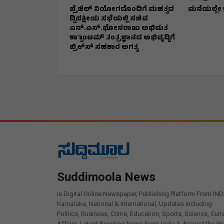
ಬ್ರೆಜಿಲ್ ನಿಯೋಗದೊಂದಿಗೆ ಮಹತ್ವದ
ಮನೆಯಲ್ಲೇ 
ದ್ವಿಪಕ್ಷೀಯ ಸಭೆಯಲ್ಲಿ ಸಚಿವ
ಎನ್.ಎಸ್.ಭೋಸರಾಜು ಅಭಿಮತ
ಕ್ವಾಾಂಟಮ್ ತಂತ್ರಜ್ಞಾನದ ಅಭಿವೃದ್ದಿಗೆ
ಬ್ರಿಕ್‌ಸ್‌ ಸಹಕಾರ ಅಗತ್ಯ
Suddimoola News
is Digital Online Newspaper, Publishing Platform From IND
Karnataka, National & International, Updates including
Politics, Business, Crime, Education, Sports, Science, Curr
Affairs. Latest Breaking News From India & Around the Wo