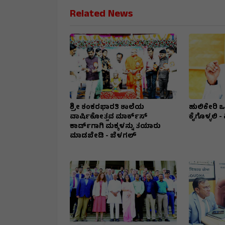
Related News
ಶ್ರೀ ಶಂಕರಭಾರತಿ ಶಾಲೆಯ
ಹುಲಿಕೇರಿ ಒತ
ವಾರ್ಷಿಕೋತ್ಸವ ಮಾರ್ಕ್‌ಸ್‌
ಕೈಗೊಳ್ಳಲಿ -
ಕಾರ್ಡ್‌ಗಾಗಿ ಮಕ್ಕಳನ್ನು ತಯಾರು
ಮಾಡಬೇಡಿ - ಬೆಳಗಲ್