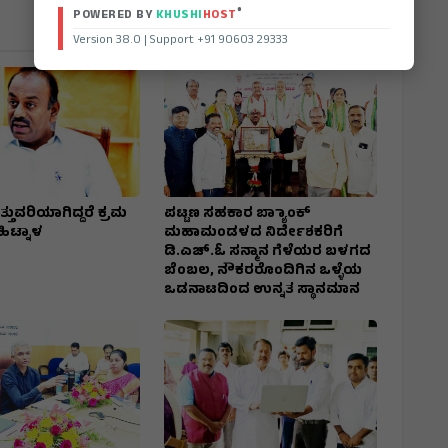
®
POWERED BY
KHUSHI
HOST
Version 38.0 | Support +91 90603 29333
್ತುವರಿಯಾಗಿದ್ದರೆ ಕ್ರಮ
ಪಟ್ಟಣ ಸಹಕಾರ ಬ್ಯಾಾಂಕ್
 ಹಿಟ್ನಾಳ
ಮಹಾಮಂಡಳದ ನಿರ್ದೇಶಕರಿಗೆ
ಡಿ.ಎಚ್.ಓ ಸನ್ಮಾನ ಗೆಳೆಯರ ಬಳಗದ
ಬೆಂಬಲ, ನೌಕರರೊಂದಿಗಿನ ಒಳ್ಳೆಯ
ಒಡನಾಟದಿಂದ ಉನ್ನತ ಸ್ಥಾನಮಾನ