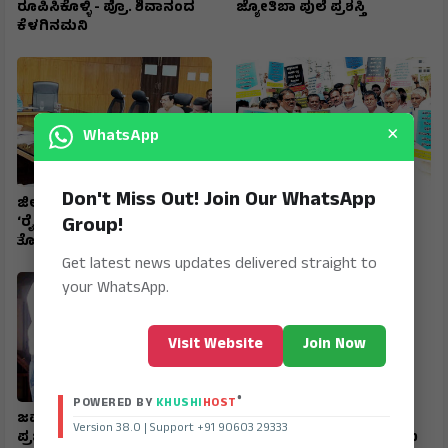
ರೂಪಿಸಿಕೊಳ್ಳಿ - ಪ್ರೊ. ಶಿವಾನಂದ
ಜ್ಯೋತಿಬಾ ಪುಲೆ ಪ್ರಶಸ್ತಿ
ಕೆಳಗಿನಮನಿ
×
WhatsApp
Don't Miss Out! Join Our WhatsApp
ಜಿಲ್ಲಾ ಟಾಸ್‌‌ಕೆರ್ಸ್ ಸಮಿತಿ ಸಭೆ
ರಾಷ್ಟ್ರೀಯ ಹೆದ್ದಾರಿ ಪಕ್ಕದ
Group!
‘ರೈತರಿಗೆ ಯಾವುದೇ
ಜಮೀನುಗಳಿಗೆ ಹೋಗಲು ದಾರಿ
ತೊಂದರೆಯಾಗದಂತೆ ನೋಡಿಕೊಳ್ಳಿ’
ಮಾಡಿಕೊಡಲು ಆಗ್ರಹ
Get latest news updates delivered straight to
your WhatsApp.
Visit Website
Join Now
®
POWERED BY
KHUSHI
HOST
ಜವಾಹರ ನವೋದಯ ವಿದ್ಯಾರ್ಥಿ
ಮುದಗಲ್ ಪಿಎಸ್‌ಐ ಸೇರಿ
Version 38.0 | Support +91 90603 29333
ಪ್ರಜ್ವಲ್ ರಾಜ್ಯಕ್ಕೆ ಪ್ರಥಮ
ಪೊಲೀಸರ ಅಮಾನತ್ತು ಮಾಡಲು