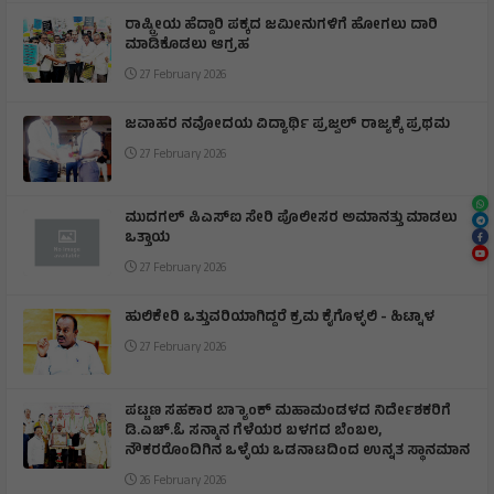
ರಾಷ್ಟ್ರೀಯ ಹೆದ್ದಾರಿ ಪಕ್ಕದ ಜಮೀನುಗಳಿಗೆ ಹೋಗಲು ದಾರಿ
ಮಾಡಿಕೊಡಲು ಆಗ್ರಹ
27 February 2026
ಜವಾಹರ ನವೋದಯ ವಿದ್ಯಾರ್ಥಿ ಪ್ರಜ್ವಲ್ ರಾಜ್ಯಕ್ಕೆ ಪ್ರಥಮ
27 February 2026
ಮುದಗಲ್ ಪಿಎಸ್‌ಐ ಸೇರಿ ಪೊಲೀಸರ ಅಮಾನತ್ತು ಮಾಡಲು
ಒತ್ತಾಯ
27 February 2026
ಹುಲಿಕೇರಿ ಒತ್ತುವರಿಯಾಗಿದ್ದರೆ ಕ್ರಮ ಕೈಗೊಳ್ಳಲಿ - ಹಿಟ್ನಾಳ
27 February 2026
ಪಟ್ಟಣ ಸಹಕಾರ ಬ್ಯಾಾಂಕ್ ಮಹಾಮಂಡಳದ ನಿರ್ದೇಶಕರಿಗೆ
ಡಿ.ಎಚ್.ಓ ಸನ್ಮಾನ ಗೆಳೆಯರ ಬಳಗದ ಬೆಂಬಲ,
ನೌಕರರೊಂದಿಗಿನ ಒಳ್ಳೆಯ ಒಡನಾಟದಿಂದ ಉನ್ನತ ಸ್ಥಾನಮಾನ
26 February 2026