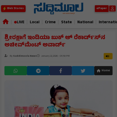
ePaper
Web Stories
|
|
|
|
|
|
LIVE
Local
Crime
State
National
Internati
ಶ್ರೀರಕ್ಷಾಗೆ ಇಂಡಿಯಾ ಬುಕ್ ಆ್ ರೆಕಾರ್ಡ್‌ಸ್‌‌ನ
ಅಚೀವ್‌ಮೆಂಟ್ ಅವಾರ್ಡ್
By
Suddimoola News
January 22, 2026 - 05:59 PM
Home