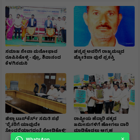
ಸಮಾಜ ಸೇವಾ ಮನೋಭಾವ
ಚನ್ನಪ್ಪ ಅವರಿಗೆ ರಾಜ್ಯಮಟ್ಟದ
ರೂಪಿಸಿಕೊಳ್ಳಿ - ಪ್ರೊ. ಶಿವಾನಂದ
ಜ್ಯೋತಿಬಾ ಪುಲೆ ಪ್ರಶಸ್ತಿ
ಕೆಳಗಿನಮನಿ
ಜಿಲ್ಲಾ ಟಾಸ್‌‌ಕೆರ್ಸ್ ಸಮಿತಿ ಸಭೆ
ರಾಷ್ಟ್ರೀಯ ಹೆದ್ದಾರಿ ಪಕ್ಕದ
‘ರೈತರಿಗೆ ಯಾವುದೇ
ಜಮೀನುಗಳಿಗೆ ಹೋಗಲು ದಾರಿ
ತೊಂದರೆಯಾಗದಂತೆ ನೋಡಿಕೊಳ್ಳಿ’
ಮಾಡಿಕೊಡಲು ಆಗ್ರಹ