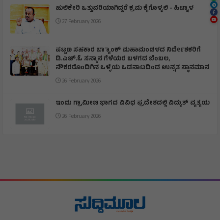
ಹುಲಿಕೇರಿ ಒತ್ತುವರಿಯಾಗಿದ್ದರೆ ಕ್ರಮ ಕೈಗೊಳ್ಳಲಿ - ಹಿಟ್ನಾಳ
27 February 2026
ಪಟ್ಟಣ ಸಹಕಾರ ಬ್ಯಾಾಂಕ್ ಮಹಾಮಂಡಳದ ನಿರ್ದೇಶಕರಿಗೆ
ಡಿ.ಎಚ್.ಓ ಸನ್ಮಾನ ಗೆಳೆಯರ ಬಳಗದ ಬೆಂಬಲ,
ನೌಕರರೊಂದಿಗಿನ ಒಳ್ಳೆಯ ಒಡನಾಟದಿಂದ ಉನ್ನತ ಸ್ಥಾನಮಾನ
26 February 2026
ಇಂದು ಗ್ರಾಮೀಣ ಭಾಗದ ವಿವಿಧ ಪ್ರದೇಶದಲ್ಲಿ ವಿದ್ಯುತ್ ವ್ಯತ್ಯಯ
26 February 2026