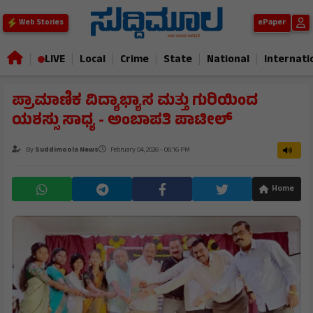
ePaper
Web Stories
|
|
|
|
|
|
LIVE
Local
Crime
State
National
Internati
ಪ್ರಾಮಾಣಿಕ ವಿದ್ಯಾಭ್ಯಾಸ ಮತ್ತು ಗುರಿಯಿಂದ
ಯಶಸ್ಸು ಸಾಧ್ಯ - ಅಂಬಾಪತಿ ಪಾಟೀಲ್
By
Suddimoola News
February 04, 2026 - 06:16 PM
Home