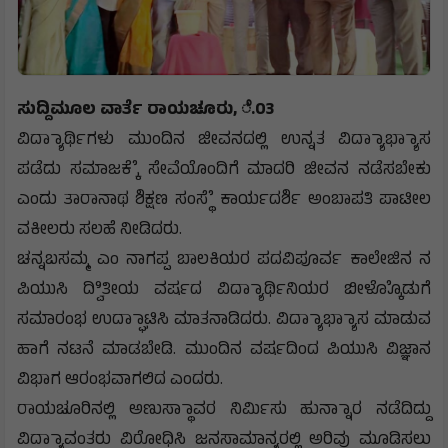
ಸುದ್ದಿಮೂಲ ವಾರ್ತೆ ರಾಯಚೂರು, ೆ.03
ವಿದ್ಯಾಾರ್ಥಿಗಳು ಮುಂದಿನ ಜೀವನದಲ್ಲಿ ಉನ್ನತ ವಿದ್ಯಾಾಭ್ಯಾಾಸ
ಪಡೆದು ಸಮಾಜಕ್ಕೆೆ ಸೇವೆಯೊಂದಿಗೆ ಮಾದರಿ ಜೀವನ ನಡೆಸಬೇಕು
ಎಂದು ತಾರಾನಾಥ ಶಿಕ್ಷಣ ಸಂಸ್ಥೆೆ ಕಾರ್ಯದರ್ಶಿ ಅಂಬಾಪತಿ ಪಾಟೀಲ
ವಕೀಲರು ಸಲಹೆ ನೀಡಿದರು.
ಚನ್ನಬಸಮ್ಮ ಎಂ ನಾಗಪ್ಪ ಬಾಲಕಿಯರ ಪದವಿಪೂರ್ವ ಕಾಲೇಜಿನ ನ
ಪಿಯುಸಿ ದ್ವಿಿತೀಯ ವರ್ಷದ ವಿದ್ಯಾಾರ್ಥಿನಿಯರ ಬೀಳ್ಕೊೊಡುಗೆ
ಸಮಾರಂಭ ಉದ್ಘಾಾಟಿಸಿ ಮಾತನಾಡಿದರು. ವಿದ್ಯಾಾಭ್ಯಾಾಸ ಮಾಡುವ
ಹಾಗೆ ನಟನೆ ಮಾಡಬೇಡಿ. ಮುಂದಿನ ವರ್ಷದಿಂದ ಪಿಯುಸಿ ವಿಜ್ಞಾನ
ವಿಭಾಗ ಆರಂಭವಾಗಲಿದ ಎಂದರು.
ರಾಯಚೂರಿನಲ್ಲಿ ಅಣುಸ್ಥಾಾವರ ನಿರ್ಮಿಸು ಹುನ್ನಾಾರ ನಡೆದಿದ್ದು
ವಿದ್ಯಾಾವಂತರು ವಿರೋಧಿಸಿ ಜನಸಾಮಾನ್ಯರಲ್ಲಿ ಅರಿವು ಮೂಡಿಸಲು