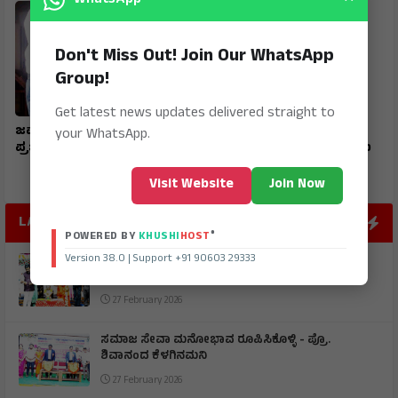
×
WhatsApp
Don't Miss Out! Join Our WhatsApp
Group!
Get latest news updates delivered straight to
ಜವಾಹರ ನವೋದಯ ವಿದ್ಯಾರ್ಥಿ
ಮುದಗಲ್ ಪಿಎಸ್‌ಐ ಸೇರಿ
your WhatsApp.
ಪ್ರಜ್ವಲ್ ರಾಜ್ಯಕ್ಕೆ ಪ್ರಥಮ
ಪೊಲೀಸರ ಅಮಾನತ್ತು ಮಾಡಲು
ಒತ್ತಾಯ
Visit Website
Join Now
LATEST POST
®
POWERED BY
KHUSHI
HOST
Version 38.0 | Support +91 90603 29333
ಶ್ರೀ ಶಂಕರಭಾರತಿ ಶಾಲೆಯ ವಾರ್ಷಿಕೋತ್ಸವ ಮಾರ್ಕ್‌ಸ್‌
ಕಾರ್ಡ್‌ಗಾಗಿ ಮಕ್ಕಳನ್ನು ತಯಾರು ಮಾಡಬೇಡಿ - ಬೆಳಗಲ್
27 February 2026
ಸಮಾಜ ಸೇವಾ ಮನೋಭಾವ ರೂಪಿಸಿಕೊಳ್ಳಿ - ಪ್ರೊ.
ಶಿವಾನಂದ ಕೆಳಗಿನಮನಿ
27 February 2026