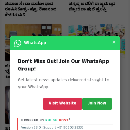
ಸಮಾಜ ಸೇವಾ ಮನೋಭಾವ
ಚನ್ನಪ್ಪ ಅವರಿಗೆ ರಾಜ್ಯಮಟ್ಟದ
ರೂಪಿಸಿಕೊಳ್ಳಿ - ಪ್ರೊ. ಶಿವಾನಂದ
ಜ್ಯೋತಿಬಾ ಪುಲೆ ಪ್ರಶಸ್ತಿ
ಕೆಳಗಿನಮನಿ
×
WhatsApp
Don't Miss Out! Join Our WhatsApp
ಜಿಲ್ಲಾ ಟಾಸ್‌‌ಕೆರ್ಸ್ ಸಮಿತಿ ಸಭೆ
ರಾಷ್ಟ್ರೀಯ ಹೆದ್ದಾರಿ ಪಕ್ಕದ
Group!
‘ರೈತರಿಗೆ ಯಾವುದೇ
ಜಮೀನುಗಳಿಗೆ ಹೋಗಲು ದಾರಿ
ತೊಂದರೆಯಾಗದಂತೆ ನೋಡಿಕೊಳ್ಳಿ’
ಮಾಡಿಕೊಡಲು ಆಗ್ರಹ
Get latest news updates delivered straight to
your WhatsApp.
Visit Website
Join Now
®
POWERED BY
KHUSHI
HOST
Version 38.0 | Support +91 90603 29333
ಜವಾಹರ ನವೋದಯ ವಿದ್ಯಾರ್ಥಿ
ಮುದಗಲ್ ಪಿಎಸ್‌ಐ ಸೇರಿ