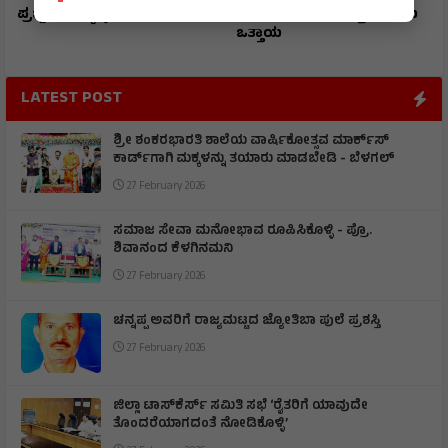
ಪ್ರಜ್ವಲ್ ರಾಜ್ಯಕ್ಕೆ ಪ್ರಥಮ
ಪೊಲೀಸರ ಅಮಾನತ್ತು ಮಾಡಲು
ಒತ್ತಾಯ
LATEST POST
ಶ್ರೀ ಶಂಕರಭಾರತಿ ಶಾಲೆಯ ವಾರ್ಷಿಕೋತ್ಸವ ಮಾರ್ಕ್‌ಸ್‌
ಕಾರ್ಡ್‌ಗಾಗಿ ಮಕ್ಕಳನ್ನು ತಯಾರು ಮಾಡಬೇಡಿ - ಬೆಳಗಲ್
27 February 2026
ಸಮಾಜ ಸೇವಾ ಮನೋಭಾವ ರೂಪಿಸಿಕೊಳ್ಳಿ - ಪ್ರೊ.
ಶಿವಾನಂದ ಕೆಳಗಿನಮನಿ
27 February 2026
ಚನ್ನಪ್ಪ ಅವರಿಗೆ ರಾಜ್ಯಮಟ್ಟದ ಜ್ಯೋತಿಬಾ ಪುಲೆ ಪ್ರಶಸ್ತಿ
27 February 2026
ಜಿಲ್ಲಾ ಟಾಸ್‌‌ಕೆರ್ಸ್ ಸಮಿತಿ ಸಭೆ ‘ರೈತರಿಗೆ ಯಾವುದೇ
ತೊಂದರೆಯಾಗದಂತೆ ನೋಡಿಕೊಳ್ಳಿ’