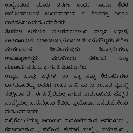
ಉದ್ದೇಶದಿಂದ ಮೂರು ದಿನಗಳ ಉಚಿತ ಸಾಧನಾ ಶಿಬಿರ
ಆಯೋಜಿಸಲಾಗಿದೆ ಉಚಿತವಾಗಿರುವ ಈ ಶಿಬಿರದಲ್ಲಿ ಎಲ್ಲರೂ
ಭಾಗವಹಿಸಲು ಮನವಿ ಮಾಡಿದರು.
ಶಿಬಿರದಲ್ಲಿ ಅನುಭವಿ ಯೋಗಗುರುಗಳಿಂದ ಧ್ಯಾಾನ ವಿಧಾನ,
ಪ್ರಾಾಣಾಯಾಮ, ಯೋಗಾಭ್ಯಾಾಸ ಹಾಗೂ ಜೀವನ ಮೌಲ್ಯಗಳ ಕುರಿತು
ಮಾರ್ಗದರ್ಶನ ನೀಡಲಾಗುವುದು. ವಿದ್ಯಾಾರ್ಥಿಗಳು,
ಉದ್ಯೋೋಗಸ್ಥರು, ಮಹಿಳೆಯರು ಸೇರಿದಂತೆ ಎಲ್ಲಾ
ವಯೋಮಾನದವರು ಭಾಗವಹಿಸಬಹುದಾಗಿದೆ.
ರಾಜ್ಯದ ಹಲವು ಜಿಲ್ಲೆಗಳ 150 ಕ್ಕೂ ಹೆಚ್ಚು ಶಿಬಿರಾರ್ಥಿಗಳು
ಭಾಗವಹಿಸಲಿದ್ದು ಅವರಿಗೆ ಉಚಿತ ವಸತಿ ಹಾಗೂ ಊಟದ ವ್ಯವಸ್ಥೆೆ
ಕಲ್ಪಿಿಸಲಾಗಿದೆ . ಈ ಹಿನ್ನೆೆಲೆಯಲ್ಲಿ ನಗರದ ಸಾರ್ವಜನಿಕರು ಹೆಚ್ಚಿಿನ
ಸಂಖ್ಯೆೆಯಲ್ಲಿ ಪಾಲ್ಗೊೊಂಡು ಶಿಬಿರದ ಪ್ರಯೋಜನ ಪಡೆಯಬೇಕೆಂದು
ಮನವಿ ಮಾಡಿದರು.
ಸುದ್ದಿಗೋಷ್ಠಿಿಯಲ್ಲಿ ಆಚಾರ್ಯ ಮನೋಜಿತಾನಂದ ಅವಧೂತರು ,
ರಸಸಿದ್ಧಾಾನಂದ , ಸುರೇಂದ್ರ ಕುಮಾರ ಬುಕ್ತಿಿ , ದಯಾನಂದ ,