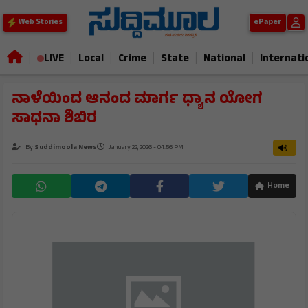
ePaper
Web Stories
|
|
|
|
|
|
LIVE
Local
Crime
State
National
Internati
ನಾಳೆಯಿಂದ ಆನಂದ ಮಾರ್ಗ ಧ್ಯಾನ ಯೋಗ
ಸಾಧನಾ ಶಿಬಿರ
By
Suddimoola News
January 22, 2026 - 04:56 PM
Home