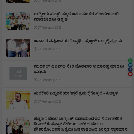
27 February 2026
ರಾಷ್ಟ್ರೀಯ ಹೆದ್ದಾರಿ ಪಕ್ಕದ ಜಮೀನುಗಳಿಗೆ ಹೋಗಲು ದಾರಿ
ಮಾಡಿಕೊಡಲು ಆಗ್ರಹ
27 February 2026
ಜವಾಹರ ನವೋದಯ ವಿದ್ಯಾರ್ಥಿ ಪ್ರಜ್ವಲ್ ರಾಜ್ಯಕ್ಕೆ ಪ್ರಥಮ
27 February 2026
ಮುದಗಲ್ ಪಿಎಸ್‌ಐ ಸೇರಿ ಪೊಲೀಸರ ಅಮಾನತ್ತು ಮಾಡಲು
ಒತ್ತಾಯ
27 February 2026
ಹುಲಿಕೇರಿ ಒತ್ತುವರಿಯಾಗಿದ್ದರೆ ಕ್ರಮ ಕೈಗೊಳ್ಳಲಿ - ಹಿಟ್ನಾಳ
27 February 2026
ಪಟ್ಟಣ ಸಹಕಾರ ಬ್ಯಾಾಂಕ್ ಮಹಾಮಂಡಳದ ನಿರ್ದೇಶಕರಿಗೆ
ಡಿ.ಎಚ್.ಓ ಸನ್ಮಾನ ಗೆಳೆಯರ ಬಳಗದ ಬೆಂಬಲ,
ನೌಕರರೊಂದಿಗಿನ ಒಳ್ಳೆಯ ಒಡನಾಟದಿಂದ ಉನ್ನತ ಸ್ಥಾನಮಾನ