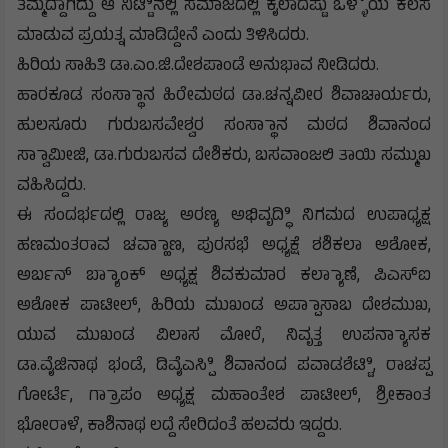
ತಮ್ಮದ್ದಾಗಿದ್ದು ಆ ನಿಟ್ಟಿಿನಲ್ಲಿ ಸಮಾಜದಲ್ಲಿ ಕೈಲಾದಷ್ಟು ಒಳ್ಳೆೆಯ ಕೆಲಸ
ಮಾಡುವ ಪ್ರಯತ್ನ ಮಾಡಿದ್ದೇನೆ ಎಂದು ತಿಳಿಸಿದರು.
ಹಿರಿಯ ಸಾಹಿತಿ ಡಾ.ಎಂ.ಜಿ.ದೇಶಪಾಂಡೆ ಅನುಭಾವ ನೀಡಿದರು.
ಹಾರಕೂಡ ಸಂಸ್ಥಾಾನ ಹಿರೇಮಠದ ಡಾ.ಚನ್ನವೀರ ಶಿವಾಚಾರ್ಯರು,
ಹುಲಸೂರು ಗುರುಬಸವೇಶ್ವರ ಸಂಸ್ಥಾಾನ ಮಠದ ಶಿವಾನಂದ
ಸ್ವಾಾಮೀಜಿ, ಡಾ.ಗುರುಬಸವ ದೇಶಿಕರು, ಬಸವಾಂಜಲಿ ತಾಯಿ ಸಮ್ಮುಖ
ವಹಿಸಿದ್ದರು.
ಈ ಸಂದರ್ಭದಲ್ಲಿ ರಾಜ್ಯ ಅರಣ್ಯ ಅಭಿವೃದ್ಧಿಿ ನಿಗಮದ ಉಪಾಧ್ಯಕ್ಷ
ಹಣಮಂತರಾವ ಚವ್ಹಾಾಣ, ಪುರಸಭೆ ಅಧ್ಯಕ್ಷೆ ಶಶಿಕಲಾ ಅಶೋಕ,
ಅರ್ಬನ್ ಬ್ಯಾಾಂಕ್ ಅಧ್ಯಕ್ಷ ಶಿವಕುಮಾರ ಕಲ್ಯಾಾಣೆ, ಪಿಎಸ್‌ಐ
ಅಶೋಕ ಪಾಟೀಲ್, ಹಿರಿಯ ಮುಖಂಡ ಅಪ್ಪಾಾಸಾಬ ದೇಶಮುಖ,
ಯುವ ಮುಖಂಡ ವಿಲಾಸ ಮೋರೆ, ನಿವೃತ್ತ ಉಪನ್ಯಾಾಸಕ
ಡಾ.ವೈಜಿನಾಥ ಭಂಡೆ, ಡಿವೈಎಸ್ಪಿಿ ಶಿವಾನಂದ ಪವಾಡಶೆಟ್ಟಿಿ, ರಾಚಪ್ಪ
ಗೋರ್ಟೆ, ಗ್ರಾಾಪಂ ಅಧ್ಯಕ್ಷ ಮಹಾಂತೇಶ ಪಾಟೀಲ್, ಶ್ರೀಕಾಂತ
ಭೋರಾಳೆ, ಕಾಶಿನಾಥ ಲದ್ದೆ ಸೇರಿದಂತೆ ಹಲವರು ಇದ್ದರು.