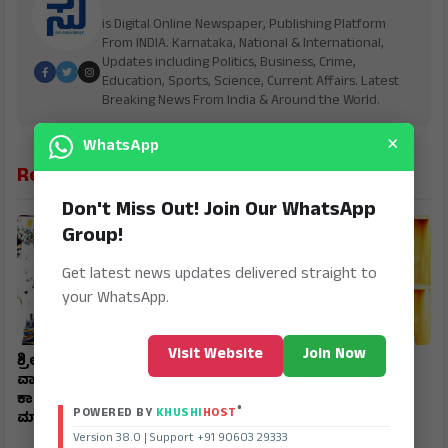
is Digital Online Newspaper, Publishing Platform
From INDIA. Karnataka, National & International,
Updates including Politics, Business, Crime,
Education, Sports, Science, Current Affairs. Latest
Breaking News From India & Around the World.
×
WhatsApp
Related News
Don't Miss Out! Join Our WhatsApp
Group!
Get latest news updates delivered straight to
your WhatsApp.
Visit Website
Join Now
ಶ್ರೀ ಶಂಕರಭಾರತಿ ಶಾಲೆಯ
ಹುಲಿಕೇರಿ ಒತ್ತುವರಿಯಾಗಿದ್ದರೆ
ವಾರ್ಷಿಕೋತ್ಸವ ಮಾರ್ಕ್‌ಸ್‌
ಕ್ರಮ ಕೈಗೊಳ್ಳಲಿ - ಹಿಟ್ನಾಳ
ಕಾರ್ಡ್‌ಗಾಗಿ ಮಕ್ಕಳನ್ನು ತಯಾರು
®
POWERED BY
KHUSHI
HOST
ಮಾಡಬೇಡಿ - ಬೆಳಗಲ್
Version 38.0 | Support +91 90603 29333