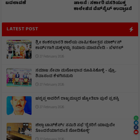
ಬದಲಾವಣೆ
ಚಾಲನೆ : ಸರ್ಕಾರಿ ವಸತಿಯುಕ್ತ
ಕಾಲೇಜಿನ ವೆಬ್‌ಸೈಟ್ ಉದ್ಘಾಟನೆ
LATEST POST
ಶ್ರೀ ಶಂಕರಭಾರತಿ ಶಾಲೆಯ ವಾರ್ಷಿಕೋತ್ಸವ ಮಾರ್ಕ್‌ಸ್‌
ಕಾರ್ಡ್‌ಗಾಗಿ ಮಕ್ಕಳನ್ನು ತಯಾರು ಮಾಡಬೇಡಿ - ಬೆಳಗಲ್
27 February 2026
ಸಮಾಜ ಸೇವಾ ಮನೋಭಾವ ರೂಪಿಸಿಕೊಳ್ಳಿ - ಪ್ರೊ.
ಶಿವಾನಂದ ಕೆಳಗಿನಮನಿ
27 February 2026
ಚನ್ನಪ್ಪ ಅವರಿಗೆ ರಾಜ್ಯಮಟ್ಟದ ಜ್ಯೋತಿಬಾ ಪುಲೆ ಪ್ರಶಸ್ತಿ
27 February 2026
ಜಿಲ್ಲಾ ಟಾಸ್‌‌ಕೆರ್ಸ್ ಸಮಿತಿ ಸಭೆ ‘ರೈತರಿಗೆ ಯಾವುದೇ
ತೊಂದರೆಯಾಗದಂತೆ ನೋಡಿಕೊಳ್ಳಿ’
27 February 2026