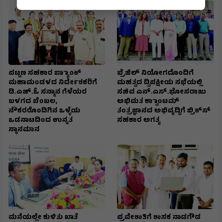
ಪಟ್ಟಣ ಸಹಕಾರ ಬ್ಯಾಾಂಕ್
ಬ್ರೆಜಿಲ್ ನಿಯೋಗದೊಂದಿಗೆ
ಮಹಾಮಂಡಳದ ನಿರ್ದೇಶಕರಿಗೆ
ಮಹತ್ವದ ದ್ವಿಪಕ್ಷೀಯ ಸಭೆಯಲ್ಲಿ
ಡಿ.ಎಚ್.ಓ ಸನ್ಮಾನ ಗೆಳೆಯರ
ಸಚಿವ ಎನ್.ಎಸ್.ಭೋಸರಾಜು
ಬಳಗದ ಬೆಂಬಲ,
ಅಭಿಮತ ಕ್ವಾಾಂಟಮ್
ನೌಕರರೊಂದಿಗಿನ ಒಳ್ಳೆಯ
ತಂತ್ರಜ್ಞಾನದ ಅಭಿವೃದ್ದಿಗೆ ಬ್ರಿಕ್‌ಸ್‌
ಒಡನಾಟದಿಂದ ಉನ್ನತ
ಸಹಕಾರ ಅಗತ್ಯ
ಸ್ಥಾನಮಾನ
ಮನೆಯಲ್ಲೇ ಕುಳಿತು ಖಾತೆ
ಪ್ರವೇಶಾತಿಗೆ ಶಾಸಕ ನಾಡಗೌಡ