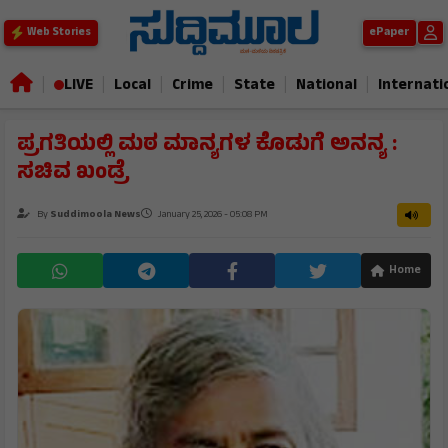
ePaper
Web Stories
|
|
|
|
|
|
LIVE
Local
Crime
State
National
Internati
ಪ್ರಗತಿಯಲ್ಲಿ ಮಠ ಮಾನ್ಯಗಳ ಕೊಡುಗೆ ಅನನ್ಯ :
ಸಚಿವ ಖಂಡ್ರೆ
By
Suddimoola News
January 25, 2026 - 05:08 PM
Home