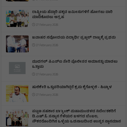
ರಾಷ್ಟ್ರೀಯ ಹೆದ್ದಾರಿ ಪಕ್ಕದ ಜಮೀನುಗಳಿಗೆ ಹೋಗಲು ದಾರಿ
ಮಾಡಿಕೊಡಲು ಆಗ್ರಹ
27 February 2026
ಜವಾಹರ ನವೋದಯ ವಿದ್ಯಾರ್ಥಿ ಪ್ರಜ್ವಲ್ ರಾಜ್ಯಕ್ಕೆ ಪ್ರಥಮ
27 February 2026
ಮುದಗಲ್ ಪಿಎಸ್‌ಐ ಸೇರಿ ಪೊಲೀಸರ ಅಮಾನತ್ತು ಮಾಡಲು
ಒತ್ತಾಯ
27 February 2026
ಹುಲಿಕೇರಿ ಒತ್ತುವರಿಯಾಗಿದ್ದರೆ ಕ್ರಮ ಕೈಗೊಳ್ಳಲಿ - ಹಿಟ್ನಾಳ
27 February 2026
ಪಟ್ಟಣ ಸಹಕಾರ ಬ್ಯಾಾಂಕ್ ಮಹಾಮಂಡಳದ ನಿರ್ದೇಶಕರಿಗೆ
ಡಿ.ಎಚ್.ಓ ಸನ್ಮಾನ ಗೆಳೆಯರ ಬಳಗದ ಬೆಂಬಲ,
ನೌಕರರೊಂದಿಗಿನ ಒಳ್ಳೆಯ ಒಡನಾಟದಿಂದ ಉನ್ನತ ಸ್ಥಾನಮಾನ