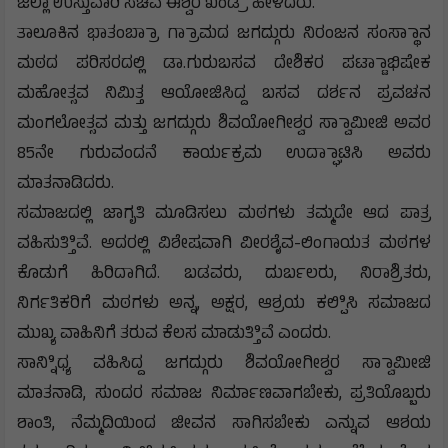
ಜಿಲ್ಲಾ ಉಸ್ತುವಾರಿ ಸಚಿವ ಈಶ್ವರ ಖಂಡ್ರೆೆ ಹೇಳಿದರು.
ತಾಲೂಕಿನ ಭಾತಂಬ್ರಾಾ ಗ್ರಾಾಮದ ಜಗದ್ಗುರು ನಿರಂಜನ ಸಂಸ್ಥಾಾನ
ಮಠದ ಪರಿಸರದಲ್ಲಿ ಡಾ.ಗುರುಬಸವ ದೇಶಿಕರ ಪಟ್ಟಾಾಭಿಷೇಕ
ಮಹೋತ್ಸವ ನಿಮಿತ್ತ ಆಯೋಜಿಸಿದ್ದ ಬಸವ ದರ್ಶನ ಪ್ರವಚನ
ಮಂಗಲೋತ್ಸವ ಮತ್ತು ಜಗದ್ಗುರು ಶಿವಯೋಗೀಶ್ವರ ಸ್ವಾಾಮೀಜಿ ಅವರ
85ನೇ ಗುರುವಂದನೆ ಕಾರ್ಯಕ್ರಮ ಉದ್ಘಾಾಟಿಸಿ ಅವರು
ಮಾತನಾಡಿದರು.
ಸಮಾಜದಲ್ಲಿ ಜಾಗೃತಿ ಮೂಡಿಸಲು ಮಠಗಳು ತಮ್ಮದೇ ಆದ ಪಾತ್ರ
ವಹಿಸುತ್ತಿಿವೆ. ಅದರಲ್ಲಿ ವಿಶೇಷವಾಗಿ ವೀರಶೈವ-ಲಿಂಗಾಯತ ಮಠಗಳ
ಕೊಡುಗೆ ಹಿರಿದಾಗಿದೆ. ಬಡವರು, ದುರ್ಬಲರು, ನಿರಾಶ್ರಿತರು,
ನಿರ್ಗತಿಕರಿಗೆ ಮಠಗಳು ಅನ್ನ, ಅಕ್ಷರ, ಆಶ್ರಯ ಕಲ್ಪಿಿಸಿ ಸಮಾಜದ
ಮುಖ್ಯ ವಾಹಿನಿಗೆ ತರುವ ಕೆಲಸ ಮಾಡುತ್ತಿಿವೆ ಎಂದರು.
ಸಾನ್ನಿಿಧ್ಯ ವಹಿಸಿದ್ದ ಜಗದ್ಗುರು ಶಿವಯೋಗೀಶ್ವರ ಸ್ವಾಾಮೀಜಿ
ಮಾತನಾಡಿ, ಸುಂದರ ಸಮಾಜ ನಿರ್ಮಾಣವಾಗಬೇಕು, ಪ್ರತಿಯೊಬ್ಬರು
ಶಾಂತಿ, ನೆಮ್ಮದಿಯಿಂದ ಜೀವನ ಸಾಗಿಸಬೇಕು ಎನ್ನುವ ಆಶಯ