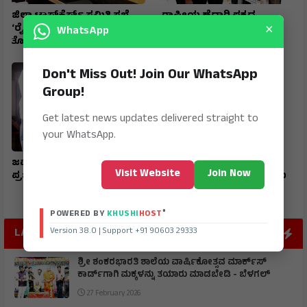
ಜಿಲ್ಲಾ ಟಾಸ್‌‌ಕೆರ್ಸ್ ಸಮಿತಿ ಸಭೆ
ರಾಷ್ಟ್ರೀಯ ಹೆದ್ದಾರಿ ಪಕ್ಕದ
×
‘ರೈತರಿಗೆ ಯಾವುದೇ
ಜಮೀನುಗಳಿಗೆ ಹೋಗಲು ದಾರಿ
WhatsApp
ತೊಂದರೆಯಾಗದಂತೆ ನೋಡಿಕೊಳ್ಳಿ’
ಮಾಡಿಕೊಡಲು ಆಗ್ರಹ
Don't Miss Out! Join Our WhatsApp
Group!
Get latest news updates delivered straight to
your WhatsApp.
ಜವಾಹರ ನವೋದಯ ವಿದ್ಯಾರ್ಥಿ
ಮುದಗಲ್ ಪಿಎಸ್‌ಐ ಸೇರಿ
Visit Website
Join Now
ಪ್ರಜ್ವಲ್ ರಾಜ್ಯಕ್ಕೆ ಪ್ರಥಮ
ಪೊಲೀಸರ ಅಮಾನತ್ತು ಮಾಡಲು
ಒತ್ತಾಯ
®
POWERED BY
KHUSHI
HOST
Version 38.0 | Support +91 90603 29333
LATEST POST
ಶ್ರೀ ಶಂಕರಭಾರತಿ ಶಾಲೆಯ ವಾರ್ಷಿಕೋತ್ಸವ ಮಾರ್ಕ್‌ಸ್‌
ಕಾರ್ಡ್‌ಗಾಗಿ ಮಕ್ಕಳನ್ನು ತಯಾರು ಮಾಡಬೇಡಿ - ಬೆಳಗಲ್
27 February 2026