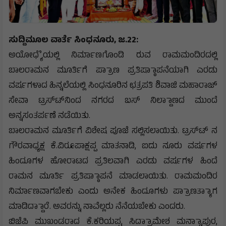
ಸುದ್ದಿಮೂಲ ವಾರ್ತೆ ಸಿಂಧನೂರು, ಜ.22:
ಅಯೋಧ್ಯೆೆಯಲ್ಲಿ ನಿರ್ಮಾಣಗೊಂಡಿ ರುವ ರಾಮಮಂದಿರದಲ್ಲಿ
ಬಾಲರಾಮನ ಮೂರ್ತಿಗೆ ಪ್ರಾಾಣ ಪ್ರತಿಷ್ಠಾಾಪನೆಯಾಗಿ ಎರಡು
ವರ್ಷಗಳಾದ ಹಿನ್ನಲೆಯಲ್ಲಿ ಸಿಂಧನೂರಿನ ಛತ್ರಪತಿ ಶಿವಾಜಿ ಮಹಾರಾಜ್
ಸೇವಾ ಟ್ರಸ್‌ಟ್‌‌ನಿಂದ ನಗರದ ಬಸ್ ನಿಲ್ದಾಾಣದ ಮುಂದೆ
ಅನ್ನಸಂತರ್ಪಣೆ ನಡೆಯಿತು.
ಬಾಲರಾಮನ ಮೂರ್ತಿಗೆ ವಿಶೇಷ ಪೂಜೆ ಸಲ್ಲಿಸಲಾಯಿತು. ಟ್ರಸ್‌ಟ್‌ ನ
ಗೌರವಾಧ್ಯಕ್ಷ ಕೆ.ವಿರೂಪಾಕ್ಷಪ್ಪ ಮಾತನಾಡಿ, ಐದು ನೂರು ವರ್ಷಗಳ
ಹಿಂದೂಗಳ ಹೋರಾಟದ ಪ್ರತಿಲವಾಗಿ ಎರಡು ವರ್ಷಗಳ ಹಿಂದೆ
ರಾಮನ ಮೂರ್ತಿ ಪ್ರತಿಷ್ಠಾಾಪನೆ ಮಾಡಲಾಯಿತು. ರಾಮಮಂದಿರ
ನಿರ್ಮಾಣವಾಗಬೇಕು ಎಂದು ಅನೇಕ ಹಿಂದೂಗಳು ಪ್ರಾಾಣತ್ಯಾಾಗ
ಮಾಡಿದ್ದಾಾರೆ. ಅವರನ್ನು ನಾವೆಲ್ಲರು ನೆನೆಯಬೇಕು ಎಂದರು.
ಬಿಜೆಪಿ ಮುಖಂಡರಾದ ಕೆ.ಕರಿಯಪ್ಪ, ಸಿದ್ರಾಾಮೇಶ ಮನ್ನಾಾಪುರ,