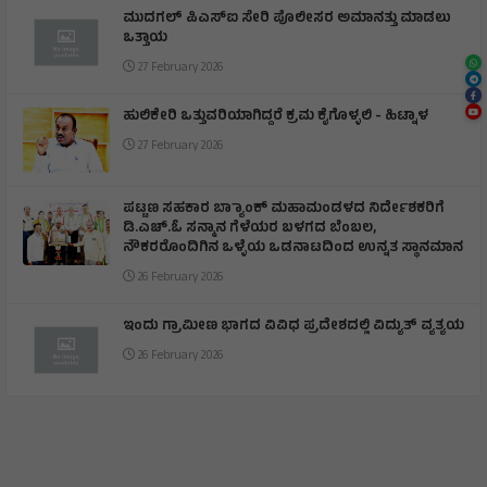
ಮುದಗಲ್ ಪಿಎಸ್‌ಐ ಸೇರಿ ಪೊಲೀಸರ ಅಮಾನತ್ತು ಮಾಡಲು
ಒತ್ತಾಯ
27 February 2026
ಹುಲಿಕೇರಿ ಒತ್ತುವರಿಯಾಗಿದ್ದರೆ ಕ್ರಮ ಕೈಗೊಳ್ಳಲಿ - ಹಿಟ್ನಾಳ
27 February 2026
ಪಟ್ಟಣ ಸಹಕಾರ ಬ್ಯಾಾಂಕ್ ಮಹಾಮಂಡಳದ ನಿರ್ದೇಶಕರಿಗೆ
ಡಿ.ಎಚ್.ಓ ಸನ್ಮಾನ ಗೆಳೆಯರ ಬಳಗದ ಬೆಂಬಲ,
ನೌಕರರೊಂದಿಗಿನ ಒಳ್ಳೆಯ ಒಡನಾಟದಿಂದ ಉನ್ನತ ಸ್ಥಾನಮಾನ
26 February 2026
ಇಂದು ಗ್ರಾಮೀಣ ಭಾಗದ ವಿವಿಧ ಪ್ರದೇಶದಲ್ಲಿ ವಿದ್ಯುತ್ ವ್ಯತ್ಯಯ
26 February 2026