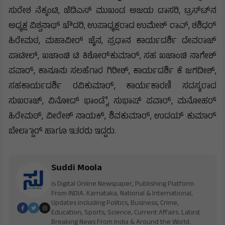
ಸುರೇಶ ನೆಕ್ಕಂಟಿ, ಜೆಡಿಎಸ್ ಮುಖಂಡ ಅಜಯ ದಾಸರಿ, ಟ್ರಸ್‌ಟ್‌‌ನ
ಅಧ್ಯಕ್ಷ ವಿಶ್ವನಾಥ್ ಚೌದರಿ, ಉಪಾಧ್ಯಕ್ಷರಾದ ಉಮೇಶ್ ರಾವ್, ಶಶಿಧರ್
ಹಿರೇಮಠ, ಮಹಾವೀರ್ ಜೈನ, ಪ್ರಧಾನ ಕಾರ್ಯದರ್ಶಿ ದೇವರಾಜ್
ಪಾಟೀಲ್, ಖಜಾಂಚಿ ಟಿ ಕಿಶೋರ್‌ಕುಮಾರ್, ಸಹ ಖಜಾಂಚಿ ನಾಗೇಶ್
ಪವಾರ್, ಕಾನೂನು ಸಲಹೆಗಾರ ಗಿರೀಶ್, ಕಾರ್ಯದರ್ಶಿ ಕೆ ಜಗದೀಶ್,
ಸಹಕಾರ್ಯದರ್ಶಿ ರವಿಕುಮಾರ್, ಕಾರ್ಯಕಾರಣಿ ಸದಸ್ಯರಾದ
ಸುಖರಾಜ್, ವಿನೋದ್ ಭಾಂಡ್ಗೆೆ, ಸುಭಾಷ್ ಪವಾರ್, ಮನೋಹರ್
ಹಿರೇಮಠ್, ವೀರೇಶ್ ನಾಯಕ್, ಶಿವಕುಮಾರ್, ಉದಯ್ ಕುಮಾರ್
ಬೇಲ್ದಾಾರ್ ಹಾಗೂ ಇತರರು ಇದ್ದರು.
Suddi Moola
is Digital Online Newspaper, Publishing Platform
From INDIA. Karnataka, National & International,
Updates including Politics, Business, Crime,
Education, Sports, Science, Current Affairs. Latest
Breaking News From India & Around the World.