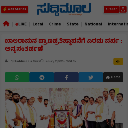
ePaper
Web Stories
|
|
|
|
|
|
LIVE
Local
Crime
State
National
Internati
ಬಾಲರಾಮನ ಪ್ರಾಣಪ್ರತಿಷ್ಠಾಪನೆಗೆ ಎರಡು ವರ್ಷ :
ಅನ್ನಸಂತರ್ಪಣೆ
By
Suddimoola News
January 23, 2026 - 06:04 PM
Home