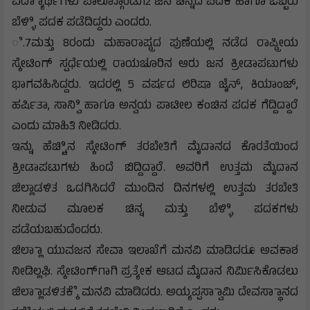
ವಿದ್ಯಾಾರ್ಥಿಗಳು ಪಾಲ್ಗೊೊಂಡು12 ಜನ ಚಿನ್ನದ ಪದಕ ಹಾಗೂ ಒಬ್ಬರು
ಬೆಳ್ಳಿಿ ಪದಕ ಪಡೆದಿದ್ದರು ಎಂದರು.
ೆ.7ಮತ್ತು 8ರಂದು ಮಹಾರಾಷ್ಟ್ರದ ಪುಣೆಯಲ್ಲಿ ನಡೆದ ರಾಷ್ಟ್ರೀಯ
ಸ್ಕೇಟಿಂಗ್ ಸ್ಪರ್ಧೆಯಲ್ಲಿ ರಾಯಚೂರಿನ ಆರು ಜನ ಕ್ರೀಡಾಪಟುಗಳು
ಭಾಗವಹಿಸಿದ್ದರು. ಇದರಲ್ಲಿ 5 ವರ್ಷದ ಲಿರಿಷಾ ಜೈನ್, ಕಿಯಾಂಜ್,
ಹರ್ಷಿತಾ, ಸಾನ್ವಿಿ ಹಾಗೂ ಅನ್ವಯ ಪಾಟೀಲ ಕಂಚಿನ ಪದಕ ಗೆದ್ದಿದ್ದಾರೆ
ಎಂದು ಮಾಹಿತಿ ನೀಡಿದರು.
ಇನ್ನು ಹೆಚ್ಚಿಿನ ಸ್ಕೇಟಿಂಗ್ ತರಬೇತಿಗೆ ಮೈದಾನದ ಕೊರತೆಯಿಂದ
ಕ್ರೀಡಾಪಟುಗಳು ಹಿಂದೆ ಬಿದ್ದಿದ್ದಾರೆ. ಅವರಿಗೆ ಉತ್ತಮ ಮೈದಾನ
ಜಿಲ್ಲಾಡಳಿತ ಒದಗಿಸಿದರೆ ಮುಂದಿನ ದಿನಗಳಲ್ಲಿ ಉತ್ತಮ ತರಬೇತಿ
ನೀಡುವ ಮೂಲಕ ಚಿನ್ನ ಮತ್ತು ಬೆಳ್ಳಿಿ ಪದಕಗಳು
ಪಡೆಯಬಹುದೆಂದರು.
ಜಿಲ್ಲಾಾ ಯುವಜನ ಸೇವಾ ಇಲಾಖೆಗೆ ಮನವಿ ಮಾಡಿದರೂ ಅವಕಾಶ
ನೀಡಿಲ್ಲಘಿ. ಸ್ಕೇಟಿಂಗ್‌ಗಾಗಿ ಪ್ರತ್ಯೇಕ ಆಟದ ಮೈದಾನ ನಿರ್ಮಿಸಿಕೊಡಲು
ಜಿಲ್ಲಾಾಡಳಿತಕ್ಕೆೆ ಮನವಿ ಮಾಡಿದರು. ಅಯ್ಯಪ್ಪಸ್ವಾಾಮಿ ದೇವಸ್ಥಾಾನದ