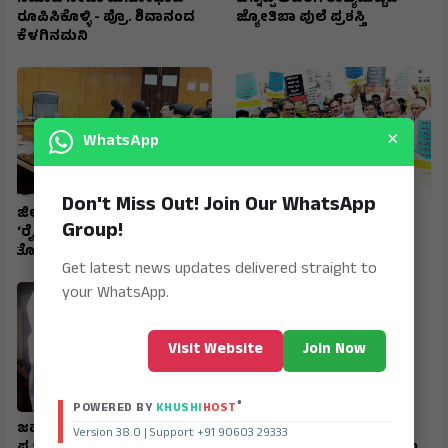
ರೂಪಿಸಿಕೊಳ್ಳಿ - ಪ್ರೊ. ಶಿವಾನಂದ
ಜ್ಯೋತಿಬಾ ಪುಲೆ ಪ್ರಶಸ್ತಿ
ಕೆಳಗಿನಮನಿ
×
WhatsApp
Don't Miss Out! Join Our WhatsApp
ಜಿಲ್ಲಾ ಟಾಸ್‌‌ಕೆರ್ಸ್ ಸಮಿತಿ ಸಭೆ
ರಾಷ್ಟ್ರೀಯ ಹೆದ್ದಾರಿ ಪಕ್ಕದ
Group!
‘ರೈತರಿಗೆ ಯಾವುದೇ
ಜಮೀನುಗಳಿಗೆ ಹೋಗಲು ದಾರಿ
ತೊಂದರೆಯಾಗದಂತೆ ನೋಡಿಕೊಳ್ಳಿ’
ಮಾಡಿಕೊಡಲು ಆಗ್ರಹ
Get latest news updates delivered straight to
your WhatsApp.
Visit Website
Join Now
®
POWERED BY
KHUSHI
HOST
ಜವಾಹರ ನವೋದಯ ವಿದ್ಯಾರ್ಥಿ
ಮುದಗಲ್ ಪಿಎಸ್‌ಐ ಸೇರಿ
Version 38.0 | Support +91 90603 29333