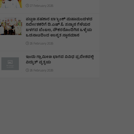
27 February 2026
ಪಟ್ಟಣ ಸಹಕಾರ ಬ್ಯಾಾಂಕ್ ಮಹಾಮಂಡಳದ
ನಿರ್ದೇಶಕರಿಗೆ ಡಿ.ಎಚ್.ಓ ಸನ್ಮಾನ ಗೆಳೆಯರ
ಬಳಗದ ಬೆಂಬಲ, ನೌಕರರೊಂದಿಗಿನ ಒಳ್ಳೆಯ
ಒಡನಾಟದಿಂದ ಉನ್ನತ ಸ್ಥಾನಮಾನ
26 February 2026
ಇಂದು ಗ್ರಾಮೀಣ ಭಾಗದ ವಿವಿಧ ಪ್ರದೇಶದಲ್ಲಿ
ವಿದ್ಯುತ್ ವ್ಯತ್ಯಯ
26 February 2026