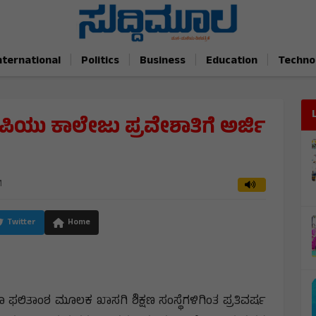
|
|
|
|
nternational
Politics
Business
Education
Techno
ಪಿಯು ಕಾಲೇಜು ಪ್ರವೇಶಾತಿಗೆ ಅರ್ಜಿ
M
Twitter
Home
 ಫಲಿತಾಂಶ ಮೂಲಕ ಖಾಸಗಿ ಶಿಕ್ಷಣ ಸಂಸ್ಥೆಗಳಿಗಿಂತ ಪ್ರತಿವರ್ಷ