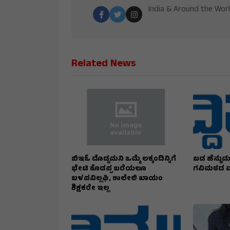
India & Around the Worl
Related News
ಬಿಇಓ ದೊಡ್ಡಮನಿ ಒಮ್ಮೆ ಲಕ್ಕಂದಿನ್ನಿಗೆ
ಬಡ ಹೆನ್ಣುಮಕ್
ಭೇಟಿ ಕೊಡಪ್ಪ ಬರೆಯಲೂ
ಗವಿಮಠದ ವ
ಬಳಪವಿಲ್ಲಘಿ, ಶಾಲೇಲಿ ಖಾಯಂ
ಶಿಕ್ಷಕರೇ ಇಲ್ಲ