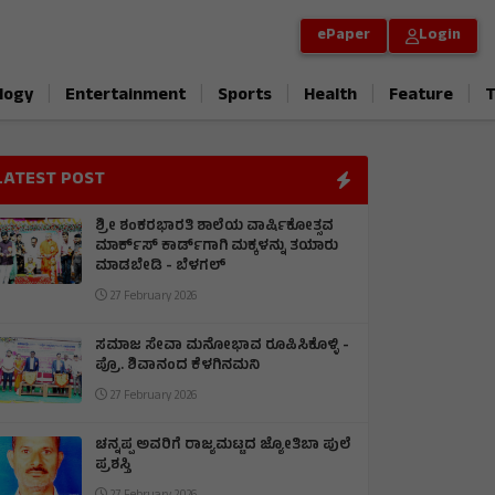
ePaper
Login
|
|
|
|
|
logy
Entertainment
Sports
Health
Feature
T
LATEST POST
ಶ್ರೀ ಶಂಕರಭಾರತಿ ಶಾಲೆಯ ವಾರ್ಷಿಕೋತ್ಸವ
ಮಾರ್ಕ್‌ಸ್‌ ಕಾರ್ಡ್‌ಗಾಗಿ ಮಕ್ಕಳನ್ನು ತಯಾರು
ಮಾಡಬೇಡಿ - ಬೆಳಗಲ್
27 February 2026
ಸಮಾಜ ಸೇವಾ ಮನೋಭಾವ ರೂಪಿಸಿಕೊಳ್ಳಿ -
ಪ್ರೊ. ಶಿವಾನಂದ ಕೆಳಗಿನಮನಿ
27 February 2026
ಚನ್ನಪ್ಪ ಅವರಿಗೆ ರಾಜ್ಯಮಟ್ಟದ ಜ್ಯೋತಿಬಾ ಪುಲೆ
ಪ್ರಶಸ್ತಿ