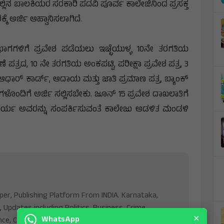
ಲ್ಲಿನ ಬಾಲಕಿಯರ ಸರಕಾರಿ ಪದವಿ ಪೂರ್ವ ಕಾಲೇಜಿನಿಂದ ಪ್ರಸಕ್ತ
ಕೆ ಅರ್ಜಿ ಆಹ್ವಾನಿಸಲಾಗಿದೆ.
 ವಿಭಾಗಗಳಿಗೆ ಪ್ರವೇಶ ಪಡೆಯಲು ಇಚ್ಛೆಯುಳ್ಳ 10ನೇ ತರಗತಿಯ
ತ್ರದ, 10 ನೇ ತರಗತಿಯ ಅಂಕಪಟ್ಟಿ, ಪರೀಕ್ಷಾ ಪ್ರವೇಶ ಪತ್ರ, 3
ಾರ್ ಕಾರ್ಡ್, ಆದಾಯ ಮತ್ತು ಜಾತಿ ಪ್ರಮಾಣ ಪತ್ರ, ಬ್ಯಾಂಕ್
ಿಗಳೊಂದಿಗೆ ಅರ್ಜಿ ಸಲ್ಲಿಸಬೇಕು. ಜೂನ್ 15 ಪ್ರವೇಶ ದಾಖಲಾತಿಗೆ
ಾಚಾರ್ಯ ಅವರನ್ನು ಸಂಪರ್ಕಿಸುವಂತೆ ಕಾಲೇಜು ಆಡಳಿತ ಮಂಡಳಿ
aper, Publishing Platform From INDIA. Karnataka,
, Updates including Politics, Business, Crime,
×
WhatsApp
nce, Current Affairs. Latest Breaking News From