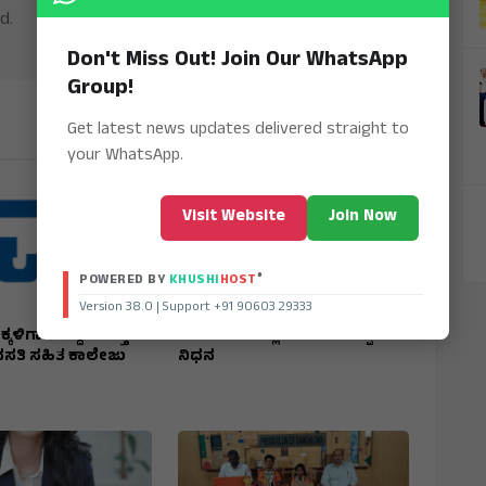
d.
Don't Miss Out! Join Our WhatsApp
Group!
Get latest news updates delivered straight to
your WhatsApp.
Visit Website
Join Now
®
POWERED BY
KHUSHI
HOST
Version 38.0 | Support +91 90603 29333
ಕಳಿಗಾಗಿ ಸಿದ್ದವಾಗುತ್ತಿದೆ
ಕುಡತಿನಿಯ ಪಲ್ಲೇದ ಜಗದೀಶಪ್ಪ
ಸತಿ ಸಹಿತ ಕಾಲೇಜು
ನಿಧನ