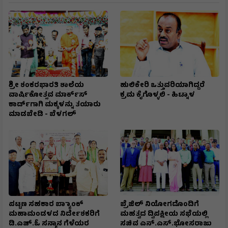
ಶ್ರೀ ಶಂಕರಭಾರತಿ ಶಾಲೆಯ
ಹುಲಿಕೇರಿ ಒತ್ತುವರಿಯಾಗಿದ್ದರೆ
ವಾರ್ಷಿಕೋತ್ಸವ ಮಾರ್ಕ್‌ಸ್‌
ಕ್ರಮ ಕೈಗೊಳ್ಳಲಿ - ಹಿಟ್ನಾಳ
ಕಾರ್ಡ್‌ಗಾಗಿ ಮಕ್ಕಳನ್ನು ತಯಾರು
ಮಾಡಬೇಡಿ - ಬೆಳಗಲ್
ಪಟ್ಟಣ ಸಹಕಾರ ಬ್ಯಾಾಂಕ್
ಬ್ರೆಜಿಲ್ ನಿಯೋಗದೊಂದಿಗೆ
ಮಹಾಮಂಡಳದ ನಿರ್ದೇಶಕರಿಗೆ
ಮಹತ್ವದ ದ್ವಿಪಕ್ಷೀಯ ಸಭೆಯಲ್ಲಿ
ಡಿ.ಎಚ್.ಓ ಸನ್ಮಾನ ಗೆಳೆಯರ
ಸಚಿವ ಎನ್.ಎಸ್.ಭೋಸರಾಜು