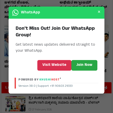
ಬಳಗದ ಬೆಂಬಲ,
ಅಭಿಮತ ಕ್ವಾಾಂಟಮ್
ನೌಕರರೊಂದಿಗಿನ ಒಳ್ಳೆಯ
ತಂತ್ರಜ್ಞಾನದ ಅಭಿವೃದ್ದಿಗೆ ಬ್ರಿಕ್‌ಸ್‌
×
WhatsApp
ಒಡನಾಟದಿಂದ ಉನ್ನತ
ಸಹಕಾರ ಅಗತ್ಯ
ಸ್ಥಾನಮಾನ
Don't Miss Out! Join Our WhatsApp
Group!
Get latest news updates delivered straight to
your WhatsApp.
ಮನೆಯಲ್ಲೇ ಕುಳಿತು ಖಾತೆ
ಪ್ರವೇಶಾತಿಗೆ ಶಾಸಕ ನಾಡಗೌಡ
Visit Website
Join Now
ಬದಲಾವಣೆ
ಚಾಲನೆ : ಸರ್ಕಾರಿ ವಸತಿಯುಕ್ತ
ಕಾಲೇಜಿನ ವೆಬ್‌ಸೈಟ್ ಉದ್ಘಾಟನೆ
®
POWERED BY
KHUSHI
HOST
Version 38.0 | Support +91 90603 29333
LATEST POST
ಶ್ರೀ ಶಂಕರಭಾರತಿ ಶಾಲೆಯ ವಾರ್ಷಿಕೋತ್ಸವ ಮಾರ್ಕ್‌ಸ್‌
ಕಾರ್ಡ್‌ಗಾಗಿ ಮಕ್ಕಳನ್ನು ತಯಾರು ಮಾಡಬೇಡಿ - ಬೆಳಗಲ್
27 February 2026