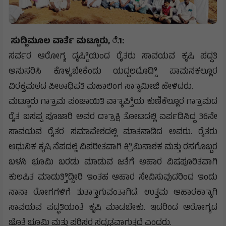
ಸುದ್ದಿಮೂಲ ವಾರ್ತೆ ಮಟ್ಟೂರು, ೆ.1:
ಸರ್ವರ ಆರೋಗ್ಯ ದೃಷ್ಟಿಿಯಿಂದ ರೈತರು ಸಾವಯವ ಕೃಷಿ ಪದ್ಧತಿ
ಅನುಸರಿಸಿ ಕೊಳ್ಳಬೇಕೆಂದು ಯದ್ದಲದೊಡ್ಡಿಿ ಪಾಮನಕಲ್ಲೂರ
ವಿರಕ್ತಮಠದ ಪೀಠಾಧಿಪತಿ ಮಹಾಲಿಂಗ ಸ್ವಾಾಮೀಜಿ ಹೇಳಿದರು.
ಮಟ್ಟೂರು ಗ್ರಾಾಮ ಪಂಚಾಯಿತಿ ವ್ಯಾಾಪ್ತಿಿಯ ಕುಣಿಕೆಲ್ಲೂರ ಗ್ರಾಾಮದ
ರೈತ ಬಸಪ್ಪ ಪೂಜಾರಿ ಅವರ ದ್ರಾಾಕ್ಷಿ ತೋಟದಲ್ಲಿ ಏರ್ಪಡಿಸಿದ್ದ 36ನೇ
ಸಾವಯವ ರೈತರ ಸಮಾವೇಶದಲ್ಲಿ ಮಾತನಾಡಿದ ಅವರು. ರೈತರು
ಆಧುನಿಕ ಕೃಷಿ ನೆಪದಲ್ಲಿ ವಿಪರೀತವಾಗಿ ಕ್ರಿಿಮಿನಾಶಕ ಮತ್ತು ರಸಗೊಬ್ಬರ
ಬಳಸಿ ಭೂಮಿ ಬರಡು ಮಾಡುವ ಜತೆಗೆ ಆಹಾರ ವಿಷಪೂರಿತವಾಗಿ
ಕುಲಷಿತ ಮಾಡುತ್ತಿಿದ್ದೀರಿ ಇಂತಹ ಆಹಾರ ಸೇವಿಸುವುದರಿಂದ ಇಂದು
ನಾನಾ ರೋಗಗಳಿಗೆ ತುತ್ತಾಾಗುವಂತಾಗಿದೆ. ಉತ್ತಮ ಆಹಾರಕ್ಕಾಾಗಿ
ಸಾವಯವ ಪದ್ಧತಿಯಂತೆ ಕೃಷಿ ಮಾಡಬೇಕು. ಇದರಿಂದ ಆರೋಗ್ಯದ
ಜೊತೆ ಭೂಮಿ ಮತ್ತು ಪರಿಸರ ಸದೃಢವಾಗುತ್ತದೆ ಎಂದರು.