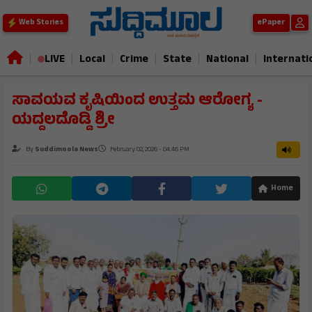
ePaper
Web Stories
|
|
|
|
|
|
LIVE
Local
Crime
State
National
Internati
ಸಾವಯವ ಕೃಷಿಯಿಂದ ಉತ್ತಮ ಆರೋಗ್ಯ -
ಯದ್ದಲದೊಡ್ಡಿ ಶ್ರೀ
By
Suddimoola News
February 02, 2026 - 04:46 PM
Home