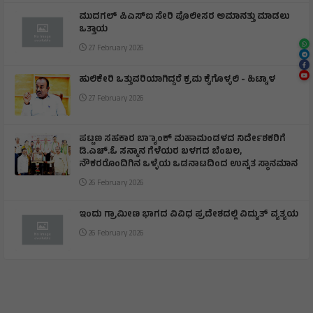
ಮುದಗಲ್ ಪಿಎಸ್‌ಐ ಸೇರಿ ಪೊಲೀಸರ ಅಮಾನತ್ತು ಮಾಡಲು
ಒತ್ತಾಯ
27 February 2026
ಹುಲಿಕೇರಿ ಒತ್ತುವರಿಯಾಗಿದ್ದರೆ ಕ್ರಮ ಕೈಗೊಳ್ಳಲಿ - ಹಿಟ್ನಾಳ
27 February 2026
ಪಟ್ಟಣ ಸಹಕಾರ ಬ್ಯಾಾಂಕ್ ಮಹಾಮಂಡಳದ ನಿರ್ದೇಶಕರಿಗೆ
ಡಿ.ಎಚ್.ಓ ಸನ್ಮಾನ ಗೆಳೆಯರ ಬಳಗದ ಬೆಂಬಲ,
ನೌಕರರೊಂದಿಗಿನ ಒಳ್ಳೆಯ ಒಡನಾಟದಿಂದ ಉನ್ನತ ಸ್ಥಾನಮಾನ
26 February 2026
ಇಂದು ಗ್ರಾಮೀಣ ಭಾಗದ ವಿವಿಧ ಪ್ರದೇಶದಲ್ಲಿ ವಿದ್ಯುತ್ ವ್ಯತ್ಯಯ
26 February 2026