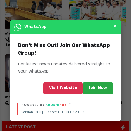
×
WhatsApp
ಜಿಲ್ಲಾ ಟಾಸ್‌‌ಕೆರ್ಸ್ ಸಮಿತಿ ಸಭೆ
ರಾಷ್ಟ್ರೀಯ ಹೆದ್ದಾರಿ ಪಕ್ಕದ
‘ರೈತರಿಗೆ ಯಾವುದೇ
ಜಮೀನುಗಳಿಗೆ ಹೋಗಲು ದಾರಿ
Don't Miss Out! Join Our WhatsApp
ತೊಂದರೆಯಾಗದಂತೆ ನೋಡಿಕೊಳ್ಳಿ’
ಮಾಡಿಕೊಡಲು ಆಗ್ರಹ
Group!
Get latest news updates delivered straight to
your WhatsApp.
Visit Website
Join Now
ಜವಾಹರ ನವೋದಯ ವಿದ್ಯಾರ್ಥಿ
ಮುದಗಲ್ ಪಿಎಸ್‌ಐ ಸೇರಿ
ಪ್ರಜ್ವಲ್ ರಾಜ್ಯಕ್ಕೆ ಪ್ರಥಮ
ಪೊಲೀಸರ ಅಮಾನತ್ತು ಮಾಡಲು
®
POWERED BY
KHUSHI
HOST
ಒತ್ತಾಯ
Version 38.0 | Support +91 90603 29333
LATEST POST