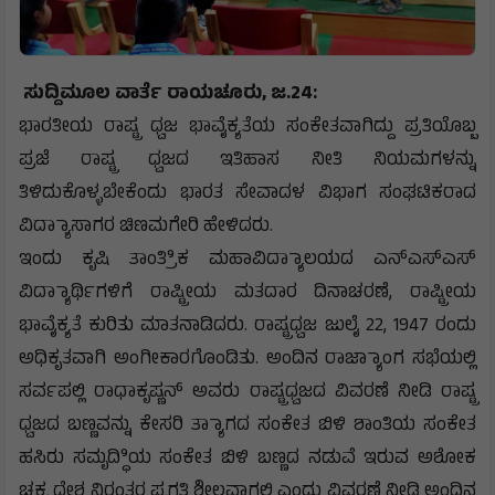
ಸುದ್ದಿಮೂಲ ವಾರ್ತೆ ರಾಯಚೂರು, ಜ.24:
ಭಾರತೀಯ ರಾಷ್ಟ್ರ ಧ್ವಜ ಭಾವೈಕ್ಯತೆಯ ಸಂಕೇತವಾಗಿದ್ದು ಪ್ರತಿಯೊಬ್ಬ
ಪ್ರಜೆ ರಾಷ್ಟ್ರ ಧ್ವಜದ ಇತಿಹಾಸ ನೀತಿ ನಿಯಮಗಳನ್ನು
ತಿಳಿದುಕೊಳ್ಳಬೇಕೆಂದು ಭಾರತ ಸೇವಾದಳ ವಿಭಾಗ ಸಂಘಟಿಕರಾದ
ವಿದ್ಯಾಾಸಾಗರ ಚಿಣಮಗೇರಿ ಹೇಳಿದರು.
ಇಂದು ಕೃಷಿ ತಾಂತ್ರಿಿಕ ಮಹಾವಿದ್ಯಾಾಲಯದ ಎನ್‌ಎಸ್‌ಎಸ್
ವಿದ್ಯಾಾರ್ಥಿಗಳಿಗೆ ರಾಷ್ಟ್ರೀಯ ಮತದಾರ ದಿನಾಚರಣೆ, ರಾಷ್ಟ್ರೀಯ
ಭಾವೈಕ್ಯತೆ ಕುರಿತು ಮಾತನಾಡಿದರು. ರಾಷ್ಟ್ರಧ್ವಜ ಜುಲೈ 22, 1947 ರಂದು
ಅಧಿಕೃತವಾಗಿ ಅಂಗೀಕಾರಗೊಂಡಿತು. ಅಂದಿನ ರಾಜ್ಯಾಾಂಗ ಸಭೆಯಲ್ಲಿ
ಸರ್ವಪಲ್ಲಿ ರಾಧಾಕೃಷ್ಣನ್ ಅವರು ರಾಷ್ಟ್ರಧ್ವಜದ ವಿವರಣೆ ನೀಡಿ ರಾಷ್ಟ್ರ
ಧ್ವಜದ ಬಣ್ಣವನ್ನು ಕೇಸರಿ ತ್ಯಾಾಗದ ಸಂಕೇತ ಬಿಳಿ ಶಾಂತಿಯ ಸಂಕೇತ
ಹಸಿರು ಸಮೃದ್ಧಿಿಯ ಸಂಕೇತ ಬಿಳಿ ಬಣ್ಣದ ನಡುವೆ ಇರುವ ಅಶೋಕ
ಚಕ್ರ ದೇಶ ನಿರಂತರ ಪ್ರಗತಿ ಶೀಲವಾಗಲಿ ಎಂದು ವಿವರಣೆ ನೀಡಿ ಅಂದಿನ