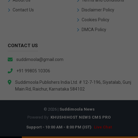
About Us
Terms and Conditions
Contact Us
Disclaimer Policy
Cookies Policy
DMCA Policy
CONTACT US
suddimoola@gmail.com
+91 99805 10306
Suddimoola Publishers India Ltd. # 12-7-196, Siyatalab, Gunj
Main Rd, Raichur, Karnataka 584102
© 2026 |
Suddimoola News
Powered By:
KHUSHIHOST NEWS CMS PRO
Support - 10:00 AM - 8:00 PM (IST)
Live Chat