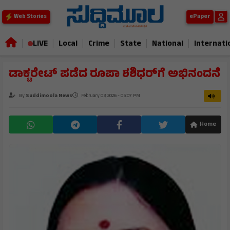
ePaper
Web Stories
|
|
|
|
|
|
LIVE
Local
Crime
State
National
Internati
ಡಾಕ್ಟರೇಟ್ ಪಡೆದ ರೂಪಾ ಶಶಿಧರ್‌ಗೆ ಅಭಿನಂದನೆ
By
Suddimoola News
February 03, 2026 - 05:07 PM
Home