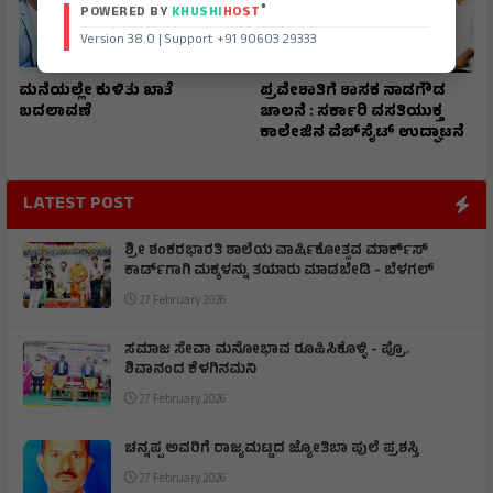
®
POWERED BY
KHUSHI
HOST
Version 38.0 | Support +91 90603 29333
ಮನೆಯಲ್ಲೇ ಕುಳಿತು ಖಾತೆ
ಪ್ರವೇಶಾತಿಗೆ ಶಾಸಕ ನಾಡಗೌಡ
ಬದಲಾವಣೆ
ಚಾಲನೆ : ಸರ್ಕಾರಿ ವಸತಿಯುಕ್ತ
ಕಾಲೇಜಿನ ವೆಬ್‌ಸೈಟ್ ಉದ್ಘಾಟನೆ
LATEST POST
ಶ್ರೀ ಶಂಕರಭಾರತಿ ಶಾಲೆಯ ವಾರ್ಷಿಕೋತ್ಸವ ಮಾರ್ಕ್‌ಸ್‌
ಕಾರ್ಡ್‌ಗಾಗಿ ಮಕ್ಕಳನ್ನು ತಯಾರು ಮಾಡಬೇಡಿ - ಬೆಳಗಲ್
27 February 2026
ಸಮಾಜ ಸೇವಾ ಮನೋಭಾವ ರೂಪಿಸಿಕೊಳ್ಳಿ - ಪ್ರೊ.
ಶಿವಾನಂದ ಕೆಳಗಿನಮನಿ
27 February 2026
ಚನ್ನಪ್ಪ ಅವರಿಗೆ ರಾಜ್ಯಮಟ್ಟದ ಜ್ಯೋತಿಬಾ ಪುಲೆ ಪ್ರಶಸ್ತಿ
27 February 2026