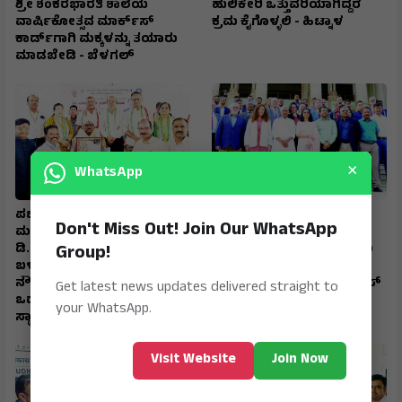
ಶ್ರೀ ಶಂಕರಭಾರತಿ ಶಾಲೆಯ
ಹುಲಿಕೇರಿ ಒತ್ತುವರಿಯಾಗಿದ್ದರೆ
ವಾರ್ಷಿಕೋತ್ಸವ ಮಾರ್ಕ್‌ಸ್‌
ಕ್ರಮ ಕೈಗೊಳ್ಳಲಿ - ಹಿಟ್ನಾಳ
ಕಾರ್ಡ್‌ಗಾಗಿ ಮಕ್ಕಳನ್ನು ತಯಾರು
ಮಾಡಬೇಡಿ - ಬೆಳಗಲ್
×
WhatsApp
ಪಟ್ಟಣ ಸಹಕಾರ ಬ್ಯಾಾಂಕ್
ಬ್ರೆಜಿಲ್ ನಿಯೋಗದೊಂದಿಗೆ
Don't Miss Out! Join Our WhatsApp
ಮಹಾಮಂಡಳದ ನಿರ್ದೇಶಕರಿಗೆ
ಮಹತ್ವದ ದ್ವಿಪಕ್ಷೀಯ ಸಭೆಯಲ್ಲಿ
Group!
ಡಿ.ಎಚ್.ಓ ಸನ್ಮಾನ ಗೆಳೆಯರ
ಸಚಿವ ಎನ್.ಎಸ್.ಭೋಸರಾಜು
ಬಳಗದ ಬೆಂಬಲ,
ಅಭಿಮತ ಕ್ವಾಾಂಟಮ್
ನೌಕರರೊಂದಿಗಿನ ಒಳ್ಳೆಯ
ತಂತ್ರಜ್ಞಾನದ ಅಭಿವೃದ್ದಿಗೆ ಬ್ರಿಕ್‌ಸ್‌
Get latest news updates delivered straight to
ಒಡನಾಟದಿಂದ ಉನ್ನತ
ಸಹಕಾರ ಅಗತ್ಯ
your WhatsApp.
ಸ್ಥಾನಮಾನ
Visit Website
Join Now