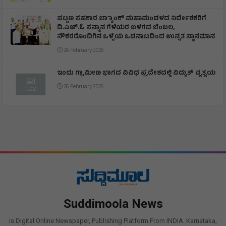
ಪಟ್ಟಣ ಸಹಕಾರ ಬ್ಯಾಾಂಕ್ ಮಹಾಮಂಡಳದ ನಿರ್ದೇಶಕರಿಗೆ
ಡಿ.ಎಚ್.ಓ ಸನ್ಮಾನ ಗೆಳೆಯರ ಬಳಗದ ಬೆಂಬಲ,
ನೌಕರರೊಂದಿಗಿನ ಒಳ್ಳೆಯ ಒಡನಾಟದಿಂದ ಉನ್ನತ ಸ್ಥಾನಮಾನ
26 February 2026
ಇಂದು ಗ್ರಾಮೀಣ ಭಾಗದ ವಿವಿಧ ಪ್ರದೇಶದಲ್ಲಿ ವಿದ್ಯುತ್ ವ್ಯತ್ಯಯ
26 February 2026
Suddimoola News
is Digital Online Newspaper, Publishing Platform From INDIA. Karnataka,