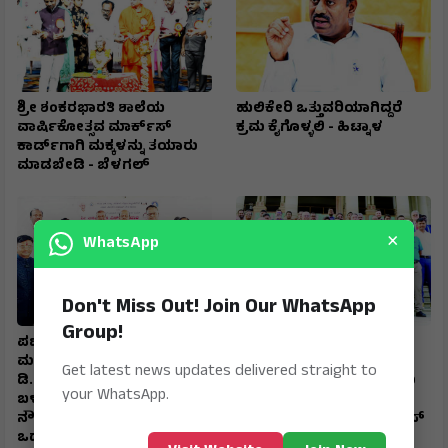
ಶ್ರೀ ಶಂಕರಭಾರತಿ ಶಾಲೆಯ
ಹುಲಿಕೇರಿ ಒತ್ತುವರಿಯಾಗಿದ್ದರೆ
ವಾರ್ಷಿಕೋತ್ಸವ ಮಾರ್ಕ್‌ಸ್‌
ಕ್ರಮ ಕೈಗೊಳ್ಳಲಿ - ಹಿಟ್ನಾಳ
ಕಾರ್ಡ್‌ಗಾಗಿ ಮಕ್ಕಳನ್ನು ತಯಾರು
ಮಾಡಬೇಡಿ - ಬೆಳಗಲ್
×
WhatsApp
Don't Miss Out! Join Our WhatsApp
Group!
ಪಟ್ಟಣ ಸಹಕಾರ ಬ್ಯಾಾಂಕ್
ಬ್ರೆಜಿಲ್ ನಿಯೋಗದೊಂದಿಗೆ
ಮಹಾಮಂಡಳದ ನಿರ್ದೇಶಕರಿಗೆ
ಮಹತ್ವದ ದ್ವಿಪಕ್ಷೀಯ ಸಭೆಯಲ್ಲಿ
Get latest news updates delivered straight to
ಡಿ.ಎಚ್.ಓ ಸನ್ಮಾನ ಗೆಳೆಯರ
ಸಚಿವ ಎನ್.ಎಸ್.ಭೋಸರಾಜು
your WhatsApp.
ಬಳಗದ ಬೆಂಬಲ,
ಅಭಿಮತ ಕ್ವಾಾಂಟಮ್
ನೌಕರರೊಂದಿಗಿನ ಒಳ್ಳೆಯ
ತಂತ್ರಜ್ಞಾನದ ಅಭಿವೃದ್ದಿಗೆ ಬ್ರಿಕ್‌ಸ್‌
ಒಡನಾಟದಿಂದ ಉನ್ನತ
ಸಹಕಾರ ಅಗತ್ಯ