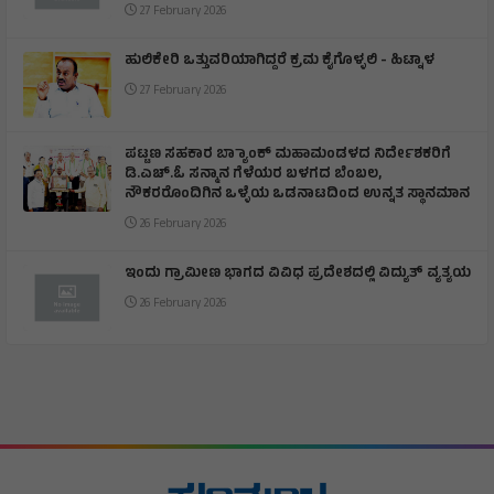
27 February 2026
ಹುಲಿಕೇರಿ ಒತ್ತುವರಿಯಾಗಿದ್ದರೆ ಕ್ರಮ ಕೈಗೊಳ್ಳಲಿ - ಹಿಟ್ನಾಳ
27 February 2026
ಪಟ್ಟಣ ಸಹಕಾರ ಬ್ಯಾಾಂಕ್ ಮಹಾಮಂಡಳದ ನಿರ್ದೇಶಕರಿಗೆ
ಡಿ.ಎಚ್.ಓ ಸನ್ಮಾನ ಗೆಳೆಯರ ಬಳಗದ ಬೆಂಬಲ,
ನೌಕರರೊಂದಿಗಿನ ಒಳ್ಳೆಯ ಒಡನಾಟದಿಂದ ಉನ್ನತ ಸ್ಥಾನಮಾನ
26 February 2026
ಇಂದು ಗ್ರಾಮೀಣ ಭಾಗದ ವಿವಿಧ ಪ್ರದೇಶದಲ್ಲಿ ವಿದ್ಯುತ್ ವ್ಯತ್ಯಯ
26 February 2026