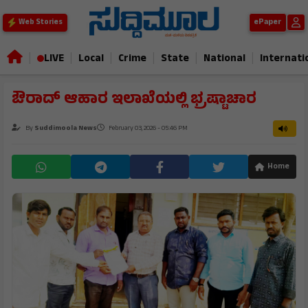
ePaper
Web Stories
|
|
|
|
|
|
LIVE
Local
Crime
State
National
Internati
ಔರಾದ್ ಆಹಾರ ಇಲಾಖೆಯಲ್ಲಿ ಭ್ರಷ್ಟಾಚಾರ
By
Suddimoola News
February 03, 2026 - 05:46 PM
Home