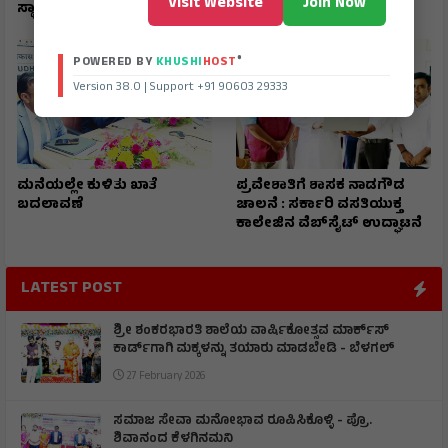
Visit Website
Join Now
ಸ್ಥಾನಮಾನ
®
POWERED BY
KHUSHI
HOST
Version 38.0 | Support +91 90603 29333
ಮನೆಯಲ್ಲೇ ಕುಳಿತು ಖಾತೆ
ಪ್ರವೇಶಾತಿಗೆ ಶಾಸಕ ನಾಡಗೌಡ
ಬದಲಾವಣೆ
ಚಾಲನೆ : ಸರ್ಕಾರಿ ವಸತಿಯುಕ್ತ
ಕಾಲೇಜಿನ ವೆಬ್‌ಸೈಟ್ ಉದ್ಘಾಟನೆ
LATEST POST
ಶ್ರೀ ಶಂಕರಭಾರತಿ ಶಾಲೆಯ ವಾರ್ಷಿಕೋತ್ಸವ ಮಾರ್ಕ್‌ಸ್‌
ಕಾರ್ಡ್‌ಗಾಗಿ ಮಕ್ಕಳನ್ನು ತಯಾರು ಮಾಡಬೇಡಿ - ಬೆಳಗಲ್
27 February 2026
ಸಮಾಜ ಸೇವಾ ಮನೋಭಾವ ರೂಪಿಸಿಕೊಳ್ಳಿ - ಪ್ರೊ.
ಶಿವಾನಂದ ಕೆಳಗಿನಮನಿ