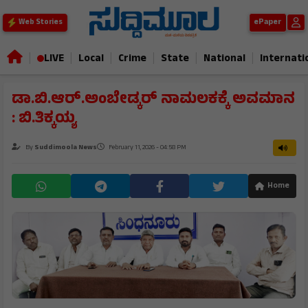
ePaper
Web Stories
|
|
|
|
|
|
LIVE
Local
Crime
State
National
Internati
ಡಾ.ಬಿ.ಆರ್.ಅಂಬೇಡ್ಕರ್ ನಾಮಲಕಕ್ಕೆ ಅವಮಾನ
: ಬಿ.ತಿಕ್ಕಯ್ಯ
By
Suddimoola News
February 11, 2026 - 04:58 PM
Home