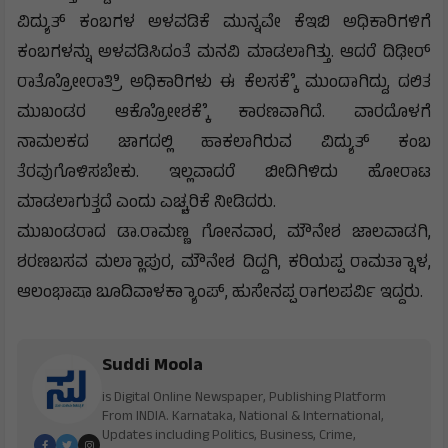
ವಿದ್ಯುತ್ ಕಂಬಗಳ ಅಳವಡಿಕೆ ಮುನ್ನವೇ ಕೆಇಬಿ ಅಧಿಕಾರಿಗಳಿಗೆ
ಕಂಬಗಳನ್ನು ಅಳವಡಿಸಿದಂತೆ ಮನವಿ ಮಾಡಲಾಗಿತ್ತು. ಆದರೆ ದಿಢೀರ್
ರಾತ್ರೋೋರಾತ್ರಿಿ ಅಧಿಕಾರಿಗಳು ಈ ಕೆಲಸಕ್ಕೆೆ ಮುಂದಾಗಿದ್ದು, ದಲಿತ
ಮುಖಂಡರ ಆಕ್ರೋೋಶಕ್ಕೆೆ ಕಾರಣವಾಗಿದೆ. ವಾರದೊಳಗೆ
ನಾಮಲಕದ ಜಾಗದಲ್ಲಿ ಹಾಕಲಾಗಿರುವ ವಿದ್ಯುತ್ ಕಂಬ
ತೆರವುಗೊಳಿಸಬೇಕು. ಇಲ್ಲವಾದರೆ ಬೀದಿಗಿಳಿದು ಹೋರಾಟ
ಮಾಡಲಾಗುತ್ತದೆ ಎಂದು ಎಚ್ಚರಿಕೆ ನೀಡಿದರು.
ಮುಖಂಡರಾದ ಡಾ.ರಾಮಣ್ಣ ಗೋನವಾರ, ಮೌನೇಶ ಜಾಲವಾಡಗಿ,
ಶರಣಬಸವ ಮಲ್ಲಾಾಪುರ, ಮೌನೇಶ ದಿದ್ದಗಿ, ಕರಿಯಪ್ಪ ರಾಮತ್ನಾಾಳ,
ಆಲಂಭಾಷಾ ಬೂದಿವಾಳಕ್ಯಾಾಂಪ್, ಹುಸೇನಪ್ಪ ರಾಗಲಪರ್ವಿ ಇದ್ದರು.
Suddi Moola
is Digital Online Newspaper, Publishing Platform
From INDIA. Karnataka, National & International,
Updates including Politics, Business, Crime,