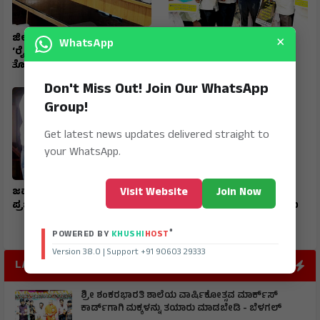
×
ಜಿಲ್ಲಾ ಟಾಸ್‌‌ಕೆರ್ಸ್ ಸಮಿತಿ ಸಭೆ
ರಾಷ್ಟ್ರೀಯ ಹೆದ್ದಾರಿ ಪಕ್ಕದ
WhatsApp
‘ರೈತರಿಗೆ ಯಾವುದೇ
ಜಮೀನುಗಳಿಗೆ ಹೋಗಲು ದಾರಿ
ತೊಂದರೆಯಾಗದಂತೆ ನೋಡಿಕೊಳ್ಳಿ’
ಮಾಡಿಕೊಡಲು ಆಗ್ರಹ
Don't Miss Out! Join Our WhatsApp
Group!
Get latest news updates delivered straight to
your WhatsApp.
Visit Website
Join Now
ಜವಾಹರ ನವೋದಯ ವಿದ್ಯಾರ್ಥಿ
ಮುದಗಲ್ ಪಿಎಸ್‌ಐ ಸೇರಿ
ಪ್ರಜ್ವಲ್ ರಾಜ್ಯಕ್ಕೆ ಪ್ರಥಮ
ಪೊಲೀಸರ ಅಮಾನತ್ತು ಮಾಡಲು
ಒತ್ತಾಯ
®
POWERED BY
KHUSHI
HOST
Version 38.0 | Support +91 90603 29333
LATEST POST
ಶ್ರೀ ಶಂಕರಭಾರತಿ ಶಾಲೆಯ ವಾರ್ಷಿಕೋತ್ಸವ ಮಾರ್ಕ್‌ಸ್‌
ಕಾರ್ಡ್‌ಗಾಗಿ ಮಕ್ಕಳನ್ನು ತಯಾರು ಮಾಡಬೇಡಿ - ಬೆಳಗಲ್