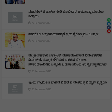
ಮುದಗಲ್ ಪಿಎಸ್‌ಐ ಸೇರಿ ಪೊಲೀಸರ ಅಮಾನತ್ತು ಮಾಡಲು
ಒತ್ತಾಯ
27 February 2026
ಹುಲಿಕೇರಿ ಒತ್ತುವರಿಯಾಗಿದ್ದರೆ ಕ್ರಮ ಕೈಗೊಳ್ಳಲಿ - ಹಿಟ್ನಾಳ
27 February 2026
ಪಟ್ಟಣ ಸಹಕಾರ ಬ್ಯಾಾಂಕ್ ಮಹಾಮಂಡಳದ ನಿರ್ದೇಶಕರಿಗೆ
ಡಿ.ಎಚ್.ಓ ಸನ್ಮಾನ ಗೆಳೆಯರ ಬಳಗದ ಬೆಂಬಲ,
ನೌಕರರೊಂದಿಗಿನ ಒಳ್ಳೆಯ ಒಡನಾಟದಿಂದ ಉನ್ನತ ಸ್ಥಾನಮಾನ
26 February 2026
ಇಂದು ಗ್ರಾಮೀಣ ಭಾಗದ ವಿವಿಧ ಪ್ರದೇಶದಲ್ಲಿ ವಿದ್ಯುತ್ ವ್ಯತ್ಯಯ
26 February 2026