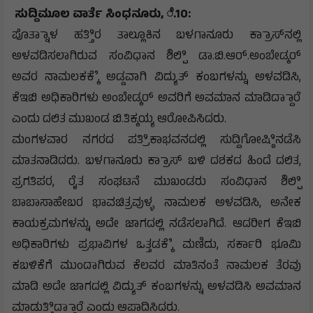
ಸುದ್ದಿಮೂಲ ವಾರ್ತೆ ಸಿಂಧನೂರು, ೆ.10:
ಪೊತ್ನಾಾಳ ಹತ್ತಿಿರ ತಾಲ್ಲೂಕಿನ ಬಳಗಾನೂರು ಕ್ರಾಾಸ್‌ನಲ್ಲಿ
ಅಳವಡಿಸಲಾಗಿರುವ ಸಂವಿಧಾನ ಶಿಲ್ಪಿಿ ಡಾ.ಬಿ.ಆರ್.ಅಂಬೇಡ್ಕರ್
ಅವರ ನಾಮಲಕಕ್ಕೆೆ ಅಡ್ಡವಾಗಿ ವಿದ್ಯುತ್ ಕಂಬಗಳನ್ನು ಅಳವಡಿಸಿ,
ಕೆಇಬಿ ಅಧಿಕಾರಿಗಳು ಅಂಬೇಡ್ಕರ್ ಅವರಿಗೆ ಅವಮಾನ ಮಾಡಿದ್ದಾಾರೆ
ಎಂದು ದಲಿತ ಮುಖಂಡ ಬಿ.ತಿಕ್ಕಯ್ಯ ಆರೋಪಿಸಿದರು.
ಮಂಗಳವಾರ ನಗರದ ಪತ್ರಿಿಕಾಭವನದಲ್ಲಿ ಸುದ್ದಿಗೋಷ್ಠಿಿನಡೆಸಿ
ಮಾತನಾಡಿದರು. ಬಳಗಾನೂರು ಕ್ರಾಾಸ್ ಬಳಿ ದಶಕದ ಹಿಂದೆ ದಲಿತ,
ಪ್ರಗತಿಪರ, ರೈತ ಸಂಘಟನೆ ಮುಖಂಡರು ಸಂವಿಧಾನ ಶಿಲ್ಪಿಿ
ಬಾಬಾಸಾಹೇಬರ ಭಾವಚಿತ್ರವುಳ್ಳ ನಾಮಲಕ ಅಳವಡಿಸಿ, ಅನೇಕ
ಕಾಯಕ್ರಮಗಳನ್ನು ಅದೇ ಜಾಗದಲ್ಲಿ ನಡೆಸಲಾಗಿದೆ. ಆದರೀಗ ಕೆಇಬಿ
ಅಧಿಕಾರಿಗಳು ಪ್ರಭಾವಿಗಳ ಒತ್ತಡಕ್ಕೆೆ ಮಣಿದು, ಸರ್ಕಾರಿ ಭೂಮಿ
ಕಬಳಿಕೆಗೆ ಮುಂದಾಗಿರುವ ಕೆಲವರ ಮಾತಿನಂತೆ ನಾಮಲಕ ತೆರವು
ಮಾಡಿ ಅದೇ ಜಾಗದಲ್ಲಿ ವಿದ್ಯುತ್ ಕಂಬಗಳನ್ನು ಅಳವಡಿಸಿ ಅವಮಾನ
ಮಾಡುತ್ತಿಿದ್ದಾಾರೆ ಎಂದು ಆಪಾದಿಸಿದರು.