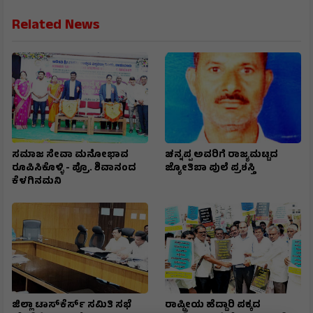
Related News
ಸಮಾಜ ಸೇವಾ ಮನೋಭಾವ
ಚನ್ನಪ್ಪ ಅವರಿಗೆ ರಾಜ್ಯಮಟ್ಟದ
ರೂಪಿಸಿಕೊಳ್ಳಿ - ಪ್ರೊ. ಶಿವಾನಂದ
ಜ್ಯೋತಿಬಾ ಪುಲೆ ಪ್ರಶಸ್ತಿ
ಕೆಳಗಿನಮನಿ
ಜಿಲ್ಲಾ ಟಾಸ್‌‌ಕೆರ್ಸ್ ಸಮಿತಿ ಸಭೆ
ರಾಷ್ಟ್ರೀಯ ಹೆದ್ದಾರಿ ಪಕ್ಕದ