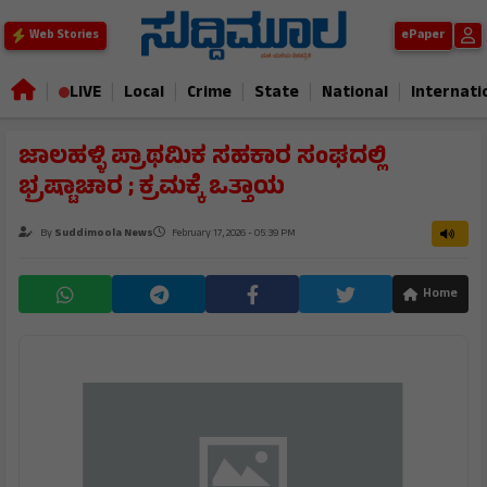
ePaper
Web Stories
|
|
|
|
|
|
LIVE
Local
Crime
State
National
Internati
ಜಾಲಹಳ್ಳಿ ಪ್ರಾಥಮಿಕ ಸಹಕಾರ ಸಂಘದಲ್ಲಿ
ಭ್ರಷ್ಟಾಚಾರ ; ಕ್ರಮಕ್ಕೆ ಒತ್ತಾಯ
By
Suddimoola News
February 17, 2026 - 05:39 PM
Home