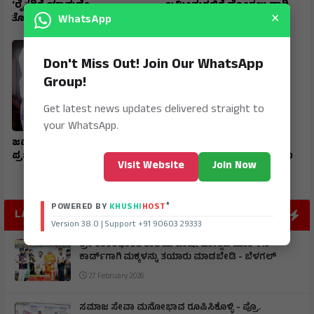
‘ರೈತರಿಗೆ ಯಾವುದೇ
ಜಮೀನುಗಳಿಗೆ ಹೋಗಲು ದಾರಿ
×
WhatsApp
ತೊಂದರೆಯಾಗದಂತೆ ನೋಡಿಕೊಳ್ಳಿ’
ಮಾಡಿಕೊಡಲು ಆಗ್ರಹ
Don't Miss Out! Join Our WhatsApp
Group!
Get latest news updates delivered straight to
your WhatsApp.
ಜವಾಹರ ನವೋದಯ ವಿದ್ಯಾರ್ಥಿ
ಮುದಗಲ್ ಪಿಎಸ್‌ಐ ಸೇರಿ
ಪ್ರಜ್ವಲ್ ರಾಜ್ಯಕ್ಕೆ ಪ್ರಥಮ
ಪೊಲೀಸರ ಅಮಾನತ್ತು ಮಾಡಲು
Visit Website
Join Now
ಒತ್ತಾಯ
®
POWERED BY
KHUSHI
HOST
LATEST POST
Version 38.0 | Support +91 90603 29333
ಶ್ರೀ ಶಂಕರಭಾರತಿ ಶಾಲೆಯ ವಾರ್ಷಿಕೋತ್ಸವ ಮಾರ್ಕ್‌ಸ್‌
ಕಾರ್ಡ್‌ಗಾಗಿ ಮಕ್ಕಳನ್ನು ತಯಾರು ಮಾಡಬೇಡಿ - ಬೆಳಗಲ್
27 February 2026
ಸಮಾಜ ಸೇವಾ ಮನೋಭಾವ ರೂಪಿಸಿಕೊಳ್ಳಿ - ಪ್ರೊ.