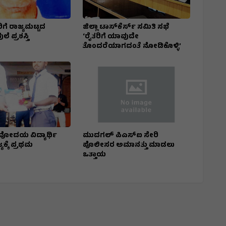
ಿಗೆ ರಾಜ್ಯಮಟ್ಟದ
ಜಿಲ್ಲಾ ಟಾಸ್‌‌ಕೆರ್ಸ್ ಸಮಿತಿ ಸಭೆ
ೆ ಪ್ರಶಸ್ತಿ
‘ರೈತರಿಗೆ ಯಾವುದೇ
ತೊಂದರೆಯಾಗದಂತೆ ನೋಡಿಕೊಳ್ಳಿ’
ೋದಯ ವಿದ್ಯಾರ್ಥಿ
ಮುದಗಲ್ ಪಿಎಸ್‌ಐ ಸೇರಿ
್ಯಕ್ಕೆ ಪ್ರಥಮ
ಪೊಲೀಸರ ಅಮಾನತ್ತು ಮಾಡಲು
ಒತ್ತಾಯ