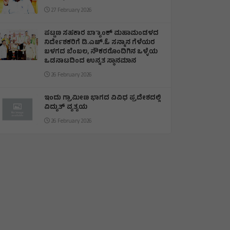
27 February 2026
ಪಟ್ಟಣ ಸಹಕಾರ ಬ್ಯಾಾಂಕ್ ಮಹಾಮಂಡಳದ
ನಿರ್ದೇಶಕರಿಗೆ ಡಿ.ಎಚ್.ಓ ಸನ್ಮಾನ ಗೆಳೆಯರ
ಬಳಗದ ಬೆಂಬಲ, ನೌಕರರೊಂದಿಗಿನ ಒಳ್ಳೆಯ
ಒಡನಾಟದಿಂದ ಉನ್ನತ ಸ್ಥಾನಮಾನ
26 February 2026
ಇಂದು ಗ್ರಾಮೀಣ ಭಾಗದ ವಿವಿಧ ಪ್ರದೇಶದಲ್ಲಿ
ವಿದ್ಯುತ್ ವ್ಯತ್ಯಯ
26 February 2026