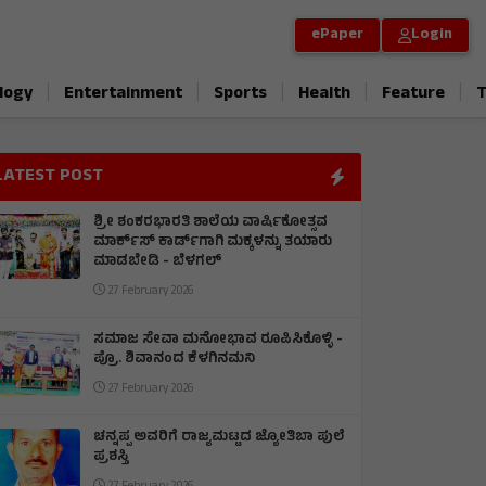
ePaper
Login
|
|
|
|
|
logy
Entertainment
Sports
Health
Feature
T
LATEST POST
ಶ್ರೀ ಶಂಕರಭಾರತಿ ಶಾಲೆಯ ವಾರ್ಷಿಕೋತ್ಸವ
ಮಾರ್ಕ್‌ಸ್‌ ಕಾರ್ಡ್‌ಗಾಗಿ ಮಕ್ಕಳನ್ನು ತಯಾರು
ಮಾಡಬೇಡಿ - ಬೆಳಗಲ್
27 February 2026
ಸಮಾಜ ಸೇವಾ ಮನೋಭಾವ ರೂಪಿಸಿಕೊಳ್ಳಿ -
ಪ್ರೊ. ಶಿವಾನಂದ ಕೆಳಗಿನಮನಿ
27 February 2026
ಚನ್ನಪ್ಪ ಅವರಿಗೆ ರಾಜ್ಯಮಟ್ಟದ ಜ್ಯೋತಿಬಾ ಪುಲೆ
ಪ್ರಶಸ್ತಿ