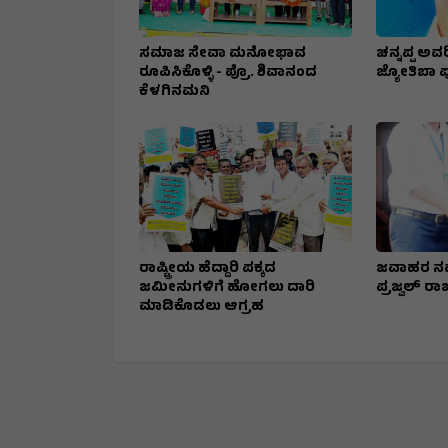
ಸಮಾಜ ಸೇವಾ ಮನೋಭಾವ
ಚನ್ನಪ್ಪ ಅವರ
ರೂಪಿಸಿಕೊಳ್ಳಿ - ಪ್ರೊ. ಶಿವಾನಂದ
ಜ್ಯೋತಿಬಾ ಪುಲ
ಕೆಳಗಿನಮನಿ
ರಾಷ್ಟ್ರೀಯ ಹೆದ್ದಾರಿ ಪಕ್ಕದ
ಜವಾಹರ ನವ
ಜಮೀನುಗಳಿಗೆ ಹೋಗಲು ದಾರಿ
ಪ್ರಜ್ವಲ್ ರಾಜ
ಮಾಡಿಕೊಡಲು ಆಗ್ರಹ