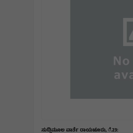
ಸುದ್ದಿಮೂಲ ವಾರ್ತೆ ರಾಯಚೂರು, ೆ.23: