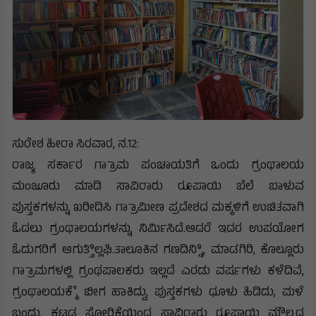
ಸುರೇಶ ಹೀರಾ ಸಿರವಾರ, ನ.12:
ರಾಜ್ಯ ಸರ್ಕಾರ ಗ್ರಾಾಮ ಪಂಚಾಯತಿಗೆ ಒಂದು ಗ್ರಂಥಾಲಯ
ಮಂಜೂರು ಮಾಡಿ ಸಾವಿರಾರು ರೂಪಾಯಿ ಬೆಲೆ ಬಾಳುವ
ಪುಸ್ತಕಗಳನ್ನು ಖರೀದಿಸಿ ಗ್ರಾಾಮೀಣ ಪ್ರದೇಶದ ಮಕ್ಕಳಿಗೆ ಉಚಿತವಾಗಿ
ಓದಲು ಗ್ರಂಥಾಲಯಗಳನ್ನು ನಿರ್ಮಿಸಿದೆ.ಆದರೆ ಇದರ ಉಪಯೋಗ
ಓದುಗರಿಗೆ ಆಗುತ್ತಿಿಲ್ಲಘಿ.ತಾಲೂಕಿನ ಗಣದಿನ್ನಿಿ, ಮಾಡಗಿರಿ, ಕೊಲ್ಲೂರು
ಗ್ರಾಾಮಗಳಲ್ಲಿ ಗ್ರಂಥಪಾಲಕರು ಇಲ್ಲದೆ ಎರಡು ವರ್ಷಗಳು ಕಳೆದಿವೆ,
ಗ್ರಂಥಾಲಯಕ್ಕೆೆ ಬೀಗ ಹಾಕಿದ್ದು, ಪುಸ್ತಕಗಳು ಧೂಳು ಹಿಡಿದು, ಮಳೆ
ಬಂದು, ಕಟ್ಟಡ ಸೋರಿಕೆಯಿಂದ ಸಾವಿರಾರು ರೂಪಾಯಿ ಮೌಲ್ಯದ