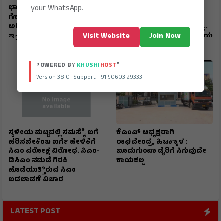
your WhatsApp.
ಭಾರ ಅಂಗವಿಕಲರು, ವೃದ್ಧರ
ಏರ್ಪೋರ್ಟ್‌ನಿಂದಲೇ ಸಿಎಂ
ಗೋಳು ಕೇಳುವರು ಯಾರು?
ಕುರ್ಚಿ ಖಾಲಿ ಮಾಡಿಸುವ ಶಕ್ತಿಿ
ಅಧಿಕಾರಿಗಳೆ, ಜನಪ್ರತಿನಿಧಿಗಳೆ
ಕಾಂಗ್ರೆೆಸ್ ಹೈಕಮಾಂಡ್‌ಗೆ ಇತ್ತು..
Visit Website
Join Now
ಇತ್ತ ನೋಡಿ !
ಹೈಕಮಾಂಡ್ ಮೌನ: ದುರ್ಬಲತೆಯ
ಸಂಕೇತ?
®
POWERED BY
KHUSHI
HOST
Version 38.0 | Support +91 90603 29333
ಸ್ಥಳೀಯ ಮಟ್ಟದಲ್ಲಿ ಸಮಸ್ಯೆೆ ಬಗೆ
ಕೆಎಂಎ್ ಅಧ್ಯಕ್ಷರಾಗಿ
ಹರಿಸಬೇಕೆಂಬ ಖರ್ಗೆ ಹೇಳಿಕೆಗೆ
ರಾಘವೇಂದ್ರ, ಹಿಟ್ನಾಾಳ :
ಸಿಎಂ ಪರೋಕ್ಷ ವಿರೋಧ. ಸಿಎಂ-
ಬೂದುಗುಂಪಾ ಡೈರಿಗೆ ಸಿಗುವುದೇ
ಡಿಸಿಎಂ ನಡುವೆ ಗಿರಕಿ
ಕಾಯಕಲ್ಪ
ಹೊಡೆಯುತ್ತಿಿರುವ ಸಿಎಂ
ಬದಲಾವಣೆ ವಿಚಾರ
LATEST POST