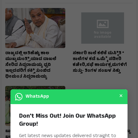
ರಾಜ್ಯದಲ್ಲಿ ಅತಿಹೆಚ್ಚು ಕಾಲ
ಸರ್ಕಾರಿ ಶಾಲೆ ಕಲಿಕೆ ದುಸ್ಥಿಿತಿ *
ಮುಖ್ಯಮಂತ್ರಿಿಯಾದ ದಾಖಲೆ
ಶಾಲೆಗಳ ಕಡೆ ಒಮ್ಮೆೆ ನಡೀರಿ
ಸೇರಿದ ಸಿದ್ದರಾಮಯ್ಯ ಧ್ವನಿ
ಕಚೇರಿ,ಸಭೆ ಕಾರ್ಯಕ್ರಮಗಳಿಗೆ
ಇಲ್ಲದವರಿಗೆ ಶಕ್ತಿಿ ತುಂಬಿದ
ಸುತ್ತು- ತಿಂಗಳ ಸಂಬಳ ಸಿಕ್ತು
ಧೀಮಂತ ಸಿದ್ದರಾಮಯ್ಯ
×
WhatsApp
Don't Miss Out! Join Our WhatsApp
Group!
ಬುದ್ದಿನ್ನಿಿ ನ್ಯಾಾಯಬೆಲೆ ಅಂಗಡಿ
ಒಂದು ಕಾಲದಲ್ಲಿ ಲಕೋಟೆ ಕೊಟ್ಟು
Get latest news updates delivered straight to
ಬಲು ದೂರ; ಪಡಿತರ ಹೊತ್ತು ತರಲು
ಸಿಎಂ ಸ್ಥಾಾನದಲ್ಲಿ ಕೂಡಿಸುವ,