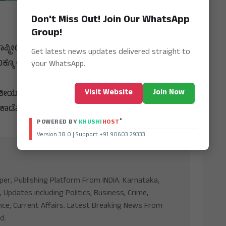
Don't Miss Out! Join Our WhatsApp
Group!
ಾಷ್ಟ್ರೀಯ ವೈದ್ಯಕೀಯ ಅರ್ಹತಾ ಪರೀಕ್ಷೆ) ಫಲಿತಾಂಶ ಮಂಗಳವಾರ
Get latest news updates delivered straight to
್ಕೂ ಅಧಿಕ ವಿದ್ಯಾರ್ಥಿಗಳು ಜಯಭೇರಿ ಬಾರಿಸಿದ್ದಾರೆ.
your WhatsApp.
Visit Website
Join Now
ಯಕೀಯ ಸೀಟು ಲಭಿಸುವ ನಿರೀಕ್ಷೆಯಿದೆ ಎಂದು ತಿಳಿಸಲು ಸಂಸ್ಥೆಗೆ
ಮಿ ಸಂಸ್ಥಾಪಕ ಪ್ರದೀಪ್ ಈಶ್ವರ್ ತಿಳಿಸಿದ್ದಾರೆ.
®
POWERED BY
KHUSHI
HOST
Version 38.0 | Support +91 90603 29333
aper, Publishing Platform From INDIA. Karnataka,
, Updates including Politics, Business, Crime,
nce, Current Affairs. Latest Breaking News From
d.