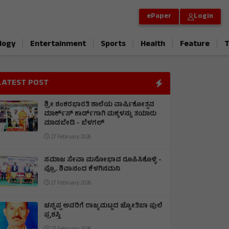
ePaper
Login
|
|
|
|
|
logy
Entertainment
Sports
Health
Feature
T
LATEST POST
ಶ್ರೀ ಶಂಕರಭಾರತಿ ಶಾಲೆಯ ವಾರ್ಷಿಕೋತ್ಸವ
ಮಾರ್ಕ್‌ಸ್‌ ಕಾರ್ಡ್‌ಗಾಗಿ ಮಕ್ಕಳನ್ನು ತಯಾರು
ಮಾಡಬೇಡಿ - ಬೆಳಗಲ್
27 February 2026
ಸಮಾಜ ಸೇವಾ ಮನೋಭಾವ ರೂಪಿಸಿಕೊಳ್ಳಿ -
ಪ್ರೊ. ಶಿವಾನಂದ ಕೆಳಗಿನಮನಿ
27 February 2026
ಚನ್ನಪ್ಪ ಅವರಿಗೆ ರಾಜ್ಯಮಟ್ಟದ ಜ್ಯೋತಿಬಾ ಪುಲೆ
ಪ್ರಶಸ್ತಿ