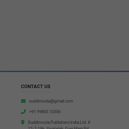
CONTACT US
suddimoola@gmail.com
+91 99805 10306
Suddimoola Publishers India Ltd. #
12-7-196, Siyatalab, Gunj Main Rd,