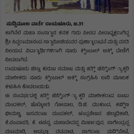
ಸುದ್ದಿಮೂಲ ವಾರ್ತೆ ರಾಯಚೂರು, ಜ.31
:
ಕಾಗಿನೆಲೆ ಮಹಾ ಸಂಸ್ಥಾಾನ ಕನಕ ಗುರು ಪೀಠದ ಪೀಠಾಧ್ಯಕ್ಷರಾಗಿದ್ದ
ಶ್ರೀ ಸಿದ್ದರಾಮಾನಂದ ಸ್ವಾಾಮೀಜಿಯವರ ಪುಣ್ಯಾಾರಾಧನೆ ಮತ್ತು ವಸತಿ
ನಿಲಯದ ವಿದ್ಯಾಾರ್ಥಿಗಳಿಗಾಗಿ ನೂರು ಕ್ವಿಿಂಟಾಲ್ ಅಕ್ಕಿಿ ದೇಣಿಗೆ
ನೀಡಲಾಗಿದೆ.
ರಾಯಚೂರು ಜಿಲ್ಲಾ ಕುರುಬ ಸಮಾಜ ಮತ್ತು ಹತ್ತಿಿ ಜಿನ್ನಿಿಂಗ್ ್ಯಾಕ್ಟರಿ
ಮಾಲೀಕರು ನೂರು ಕ್ವಿಿಂಟಾಲ್ ಅಕ್ಕಿಿ ಸಂಗ್ರಹಿಸಿ ಲಾರಿ ಮೂಲಕ
ಕಳುಹಿಸಿ ಕೊಡಲಾಯಿತು.
ಈ ಸಂದರ್ಭದಲ್ಲಿ ಹತ್ತಿಿ ಜಿನ್ನಿಿಂಗ್ ್ಯಾಕ್ಟರಿ ಮಾಲೀಕರಾದ ಬಾಬು
ಮಂದಕಲ್, ಜ್ಯೋೋತಿ ಗೋಪಾಲ, ಡಿ.ಜಿ. ಮುಕುಂದ, ಕಬ್ಬಿಿಣ
ಭೀಮಣ್ಣ, ಬಸವರಾಜ ಮಂದಕಲ್, ಚಂದ್ರಶೇಖರ ಜಿಲ್ಲಾಧಿಕಾರಿ,
ಕೆ.ಪಂಪಾಪತಿ, ಕೆ. ಈಶಪ್ಪ, ಮಹಾದೇವಪ್ಪ ಮಿರ್ಜಾಪುರ, ನಾಗೇಂದ್ರಪ್ಪ
ಮಟಮಾರಿ, ಅಯ್ಯಣ್ಣ ವಡವಾಟಿ, ನಾಗರಾಜ ಮಡ್ಡಿಿಪೇಟೆ,