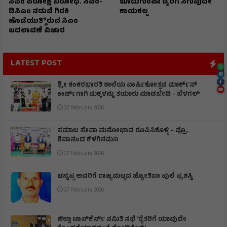
ಸಿಎಂ ಪರೋಕ್ಷ ವಿರೋಧ. ಸಿಎಂ-
ಬೂದುಗುಂಪಾ ಡೈರಿಗೆ ಸಿಗುವುದೇ
ಡಿಸಿಎಂ ನಡುವೆ ಗಿರಕಿ
ಕಾಯಕಲ್ಪ
ಹೊಡೆಯುತ್ತಿಿರುವ ಸಿಎಂ
ಬದಲಾವಣೆ ವಿಚಾರ
LATEST POST
ಶ್ರೀ ಶಂಕರಭಾರತಿ ಶಾಲೆಯ ವಾರ್ಷಿಕೋತ್ಸವ ಮಾರ್ಕ್‌ಸ್‌
ಕಾರ್ಡ್‌ಗಾಗಿ ಮಕ್ಕಳನ್ನು ತಯಾರು ಮಾಡಬೇಡಿ - ಬೆಳಗಲ್
27 February 2026
ಸಮಾಜ ಸೇವಾ ಮನೋಭಾವ ರೂಪಿಸಿಕೊಳ್ಳಿ - ಪ್ರೊ.
ಶಿವಾನಂದ ಕೆಳಗಿನಮನಿ
27 February 2026
ಚನ್ನಪ್ಪ ಅವರಿಗೆ ರಾಜ್ಯಮಟ್ಟದ ಜ್ಯೋತಿಬಾ ಪುಲೆ ಪ್ರಶಸ್ತಿ
27 February 2026
ಜಿಲ್ಲಾ ಟಾಸ್‌‌ಕೆರ್ಸ್ ಸಮಿತಿ ಸಭೆ ‘ರೈತರಿಗೆ ಯಾವುದೇ