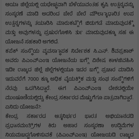
ಆಯಾ ಜಿಲ್ಲೆಯಲ್ಲಿ ಯಥೇಚ್ಛವಾಗಿ ಬೆಳೆಯುವಂತಹ ಕೃಷಿ ಉತ್ಪನ್ನವನ್ನು
ಸಂಸ್ಕರಣೆ ಮಾಡಿ ಅದರಿಂದ ಬೇರೆ ಬೇರೆ ಮೌಲ್ಯಾಾಧಾರಿತ ಉಪ
ಉತ್ಪನ್ನಗಳನ್ನು ತಯಾರಿಸಿ ಮಾರುಕಟ್ಟೆೆಗೆ ಬಿಡುಗಡೆ ಮಾಡುವುದಕ್ಕೆೆ
ಮತ್ತು ಅವುಗಳನ್ನು ಪ್ರಚುರಗೊಳಿಸಿ ರ್ತು ಮಾಡುವುದಕ್ಕೂ ಸಹ ಈ
ಯೋಜನೆ ಸಹಕಾರಿ ಆಗಲಿದೆ.
ಕಪೆಕ್ ಸಂಸ್ಥೆೆಯ ವ್ಯವಸ್ಥಾಾಪಕ ನಿರ್ದೇಶಕ ಸಿ.ಎನ್. ಶಿವಪ್ರಕಾಶ್
ಅವರು ಪಿಎಂಎ್ಎಂಇ ಯೋಜನೆಯ ಬಗ್ಗೆೆ ವಿಶೇಷ ಕಾಳಜಿವಹಿಸಿ
ಇಡೀ ರಾಜ್ಯದ ಜಿಲ್ಲೆ ಜಿಲ್ಲೆಗಳಲ್ಲಿಯೂ ಇದರ ಬಗ್ಗೆೆ ಪ್ರಚಾರ ಮಾಡಿಸಿ
ಇದುವರೆಗೆ 7000 ಕ್ಕೂ ಅಧಿಕ ವೈಯಕ್ತಿಿಕ ಮತ್ತು ಸಂಘ ಸಂಸ್ಥೆೆಗಳಿಗೆ
ನೆರವು ಒದಗಿಸಿದ್ದಾರೆ. ಈಗ ಪಿಎಂಎ್ಎಂಇ ದೇಶದಲ್ಲಿಯೇ
ಮುಂಚೂಣಿಯಲ್ಲಿದ್ದು, ಕೇಂದ್ರ ಸರ್ಕಾರದ ಮೆಚ್ಚುಗೆಗೂ ಪಾತ್ರವಾಗಿದ್ದಾರೆ.
ಏನಿದು ಯೋಜನೆ?:
ಕೇಂದ್ರ ಸರ್ಕಾರದ ಆತ್ಮನಿರ್ಭರ ಭಾರತ ಅಭಿಯಾನದಡಿ
ಪ್ರಧಾನಮಂತ್ರಿಿಗಳ ಕಿರು ಅಹಾರ ಸಂಸ್ಕರಣಾ ಉದ್ದಿಮೆಗಳ
ನಿಯಮಬದ್ಧಗೊಳಿಸುವಕೆ (ಪಿಎಂಎ್ಎಂಇ) ಯೋಜಯಡಿ ರಾಜ್ಯದ