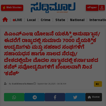
ePaper
Web Stories
|
|
|
|
|
|
LIVE
Local
Crime
State
National
Internati
ಪಿಎಂಎ್ಎಂಇ ಯೋಜನೆ ಯಶಸ್ವಿಿ ಅನುಷ್ಠಾಾನ/
ಈವರೆಗೆ ರಾಜ್ಯದಲ್ಲಿ ಸುಮಾರು 7000 ವೈಯಕ್ತಿಿಕ
ಉದ್ಯಮಿಗಳು ಮತ್ತು ಸಹಕಾರ ಸಂಘಗಳಿಗೆ
ಸಹಾಯಧನ ಹಾಗೂ ಸಾಲದ ನೆರವು/
ದೇಶದಲ್ಲಿಯೇ ಮೊದಲ ಸ್ಥಾಾನದಲ್ಲಿ ಕರ್ನಾಟಕದ
ಕಪೆಕ್ ನವೋದ್ಯಮಿಗಳಿಗೆ ಬೆಂಬಲವಾಗಿ ನಿಂತ
’ಕಪೆಕ್’
By
Suddimoola News
September 29, 2025 - 04:36 AM
Home