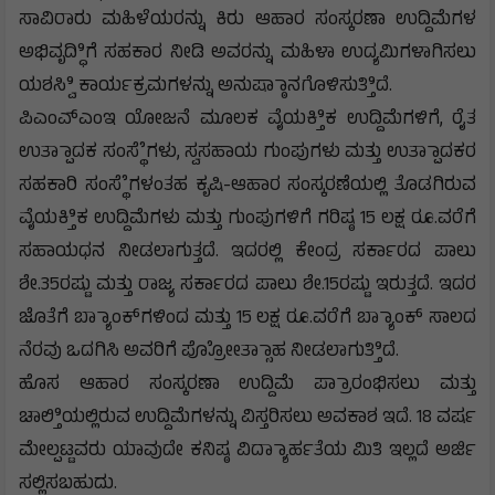
ಸಾವಿರಾರು ಮಹಿಳೆಯರನ್ನು ಕಿರು ಆಹಾರ ಸಂಸ್ಕರಣಾ ಉದ್ದಿಮೆಗಳ
ಅಭಿವೃದ್ಧಿಿಗೆ ಸಹಕಾರ ನೀಡಿ ಅವರನ್ನು ಮಹಿಳಾ ಉದ್ಯಮಿಗಳಾಗಿಸಲು
ಯಶಸ್ವಿಿ ಕಾರ್ಯಕ್ರಮಗಳನ್ನು ಅನುಷ್ಠಾಾನಗೊಳಿಸುತ್ತಿಿದೆ.
ಪಿಎಂಎ್ಎಂಇ ಯೋಜನೆ ಮೂಲಕ ವೈಯಕ್ತಿಿಕ ಉದ್ದಿಮೆಗಳಿಗೆ, ರೈತ
ಉತ್ಪಾಾದಕ ಸಂಸ್ಥೆೆಗಳು, ಸ್ವಸಹಾಯ ಗುಂಪುಗಳು ಮತ್ತು ಉತ್ಪಾಾದಕರ
ಸಹಕಾರಿ ಸಂಸ್ಥೆೆಗಳಂತಹ ಕೃಷಿ-ಆಹಾರ ಸಂಸ್ಕರಣೆಯಲ್ಲಿ ತೊಡಗಿರುವ
ವೈಯಕ್ತಿಿಕ ಉದ್ದಿಮೆಗಳು ಮತ್ತು ಗುಂಪುಗಳಿಗೆ ಗರಿಷ್ಠ 15 ಲಕ್ಷ ರೂ.ವರೆಗೆ
ಸಹಾಯಧನ ನೀಡಲಾಗುತ್ತದೆ. ಇದರಲ್ಲಿ ಕೇಂದ್ರ ಸರ್ಕಾರದ ಪಾಲು
ಶೇ.35ರಷ್ಟು ಮತ್ತು ರಾಜ್ಯ ಸರ್ಕಾರದ ಪಾಲು ಶೇ.15ರಷ್ಟು ಇರುತ್ತದೆ. ಇದರ
ಜೊತೆಗೆ ಬ್ಯಾಾಂಕ್‌ಗಳಿಂದ ಮತ್ತು 15 ಲಕ್ಷ ರೂ.ವರೆಗೆ ಬ್ಯಾಾಂಕ್ ಸಾಲದ
ನೆರವು ಒದಗಿಸಿ ಅವರಿಗೆ ಪ್ರೋೋತ್ಸಾಾಹ ನೀಡಲಾಗುತ್ತಿಿದೆ.
ಹೊಸ ಆಹಾರ ಸಂಸ್ಕರಣಾ ಉದ್ದಿಮೆ ಪ್ರಾಾರಂಭಿಸಲು ಮತ್ತು
ಚಾಲ್ತಿಿಯಲ್ಲಿರುವ ಉದ್ದಿಮೆಗಳನ್ನು ವಿಸ್ತರಿಸಲು ಅವಕಾಶ ಇದೆ. 18 ವರ್ಷ
ಮೇಲ್ಪಟ್ಟವರು ಯಾವುದೇ ಕನಿಷ್ಠ ವಿದ್ಯಾಾರ್ಹತೆಯ ಮಿತಿ ಇಲ್ಲದೆ ಅರ್ಜಿ
ಸಲ್ಲಿಸಬಹುದು.