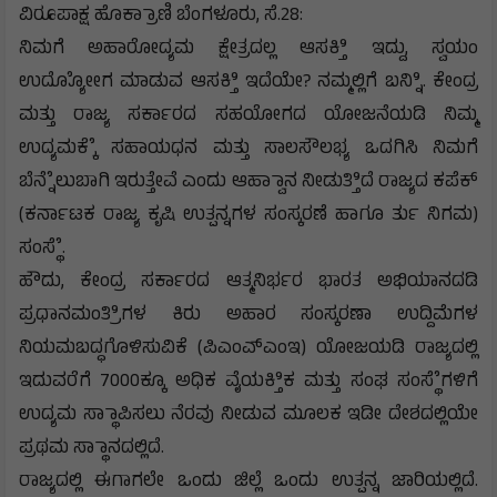
ವಿರೂಪಾಕ್ಷ ಹೊಕ್ರಾಾಣಿ ಬೆಂಗಳೂರು, ಸೆ.28:
ನಿಮಗೆ ಅಹಾರೋದ್ಯಮ ಕ್ಷೇತ್ರದಲ್ಲ ಆಸಕ್ತಿಿ ಇದ್ದು, ಸ್ವಯಂ
ಉದ್ಯೋೋಗ ಮಾಡುವ ಆಸಕ್ತಿಿ ಇದೆಯೇ? ನಮ್ಮಲ್ಲಿಗೆ ಬನ್ನಿಿ. ಕೇಂದ್ರ
ಮತ್ತು ರಾಜ್ಯ ಸರ್ಕಾರದ ಸಹಯೋಗದ ಯೋಜನೆಯಡಿ ನಿಮ್ಮ
ಉದ್ಯಮಕ್ಕೆೆ ಸಹಾಯಧನ ಮತ್ತು ಸಾಲಸೌಲಭ್ಯ ಒದಗಿಸಿ ನಿಮಗೆ
ಬೆನ್ನೆೆಲುಬಾಗಿ ಇರುತ್ತೇವೆ ಎಂದು ಆಹ್ವಾಾನ ನೀಡುತ್ತಿಿದೆ ರಾಜ್ಯದ ಕಪೆಕ್
(ಕರ್ನಾಟಕ ರಾಜ್ಯ ಕೃಷಿ ಉತ್ಪನ್ನಗಳ ಸಂಸ್ಕರಣೆ ಹಾಗೂ ರ್ತು ನಿಗಮ)
ಸಂಸ್ಥೆೆ.
ಹೌದು, ಕೇಂದ್ರ ಸರ್ಕಾರದ ಆತ್ಮನಿರ್ಭರ ಭಾರತ ಅಭಿಯಾನದಡಿ
ಪ್ರಧಾನಮಂತ್ರಿಿಗಳ ಕಿರು ಅಹಾರ ಸಂಸ್ಕರಣಾ ಉದ್ದಿಮೆಗಳ
ನಿಯಮಬದ್ಧಗೊಳಿಸುವಿಕೆ (ಪಿಎಂಎ್ಎಂಇ) ಯೋಜಯಡಿ ರಾಜ್ಯದಲ್ಲಿ
ಇದುವರೆಗೆ 7000ಕ್ಕೂ ಅಧಿಕ ವೈಯಕ್ತಿಿಕ ಮತ್ತು ಸಂಘ ಸಂಸ್ಥೆೆಗಳಿಗೆ
ಉದ್ಯಮ ಸ್ಥಾಾಪಿಸಲು ನೆರವು ನೀಡುವ ಮೂಲಕ ಇಡೀ ದೇಶದಲ್ಲಿಯೇ
ಪ್ರಥಮ ಸ್ಥಾಾನದಲ್ಲಿದೆ.
ರಾಜ್ಯದಲ್ಲಿ ಈಗಾಗಲೇ ಒಂದು ಜಿಲ್ಲೆ ಒಂದು ಉತ್ಪನ್ನ ಜಾರಿಯಲ್ಲಿದೆ.