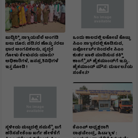
ಬುದ್ದಿನ್ನಿಿ ನ್ಯಾಾಯಬೆಲೆ ಅಂಗಡಿ
ಒಂದು ಕಾಲದಲ್ಲಿ ಲಕೋಟೆ ಕೊಟ್ಟು
ಬಲು ದೂರ; ಪಡಿತರ ಹೊತ್ತು ತರಲು
ಸಿಎಂ ಸ್ಥಾಾನದಲ್ಲಿ ಕೂಡಿಸುವ,
ಭಾರ ಅಂಗವಿಕಲರು, ವೃದ್ಧರ
ಏರ್ಪೋರ್ಟ್‌ನಿಂದಲೇ ಸಿಎಂ
ಗೋಳು ಕೇಳುವರು ಯಾರು?
ಕುರ್ಚಿ ಖಾಲಿ ಮಾಡಿಸುವ ಶಕ್ತಿಿ
ಅಧಿಕಾರಿಗಳೆ, ಜನಪ್ರತಿನಿಧಿಗಳೆ
ಕಾಂಗ್ರೆೆಸ್ ಹೈಕಮಾಂಡ್‌ಗೆ ಇತ್ತು..
ಇತ್ತ ನೋಡಿ !
ಹೈಕಮಾಂಡ್ ಮೌನ: ದುರ್ಬಲತೆಯ
ಸಂಕೇತ?
ಸ್ಥಳೀಯ ಮಟ್ಟದಲ್ಲಿ ಸಮಸ್ಯೆೆ ಬಗೆ
ಕೆಎಂಎ್ ಅಧ್ಯಕ್ಷರಾಗಿ
ಹರಿಸಬೇಕೆಂಬ ಖರ್ಗೆ ಹೇಳಿಕೆಗೆ
ರಾಘವೇಂದ್ರ, ಹಿಟ್ನಾಾಳ :