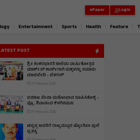
ePaper
Login
|
|
|
|
|
logy
Entertainment
Sports
Health
Feature
T
LATEST POST
ಶ್ರೀ ಶಂಕರಭಾರತಿ ಶಾಲೆಯ ವಾರ್ಷಿಕೋತ್ಸವ
ಮಾರ್ಕ್‌ಸ್‌ ಕಾರ್ಡ್‌ಗಾಗಿ ಮಕ್ಕಳನ್ನು ತಯಾರು
ಮಾಡಬೇಡಿ - ಬೆಳಗಲ್
27 February 2026
ಸಮಾಜ ಸೇವಾ ಮನೋಭಾವ ರೂಪಿಸಿಕೊಳ್ಳಿ -
ಪ್ರೊ. ಶಿವಾನಂದ ಕೆಳಗಿನಮನಿ
27 February 2026
ಚನ್ನಪ್ಪ ಅವರಿಗೆ ರಾಜ್ಯಮಟ್ಟದ ಜ್ಯೋತಿಬಾ ಪುಲೆ
ಪ್ರಶಸ್ತಿ