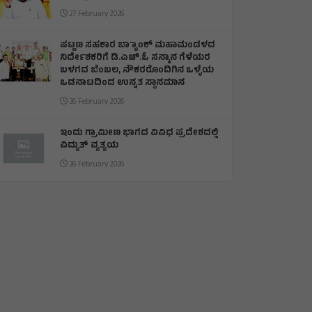
27 February 2026
ಪಟ್ಟಣ ಸಹಕಾರ ಬ್ಯಾಾಂಕ್ ಮಹಾಮಂಡಳದ
ನಿರ್ದೇಶಕರಿಗೆ ಡಿ.ಎಚ್.ಓ ಸನ್ಮಾನ ಗೆಳೆಯರ
ಬಳಗದ ಬೆಂಬಲ, ನೌಕರರೊಂದಿಗಿನ ಒಳ್ಳೆಯ
ಒಡನಾಟದಿಂದ ಉನ್ನತ ಸ್ಥಾನಮಾನ
26 February 2026
ಇಂದು ಗ್ರಾಮೀಣ ಭಾಗದ ವಿವಿಧ ಪ್ರದೇಶದಲ್ಲಿ
ವಿದ್ಯುತ್ ವ್ಯತ್ಯಯ
26 February 2026