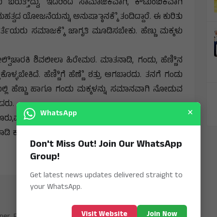
ಬರುತ್ತಿಿದ್ದು, ಇದರಿಂದ ಸಾಮಾಜಿಕವಾಗಿ, ಕೌಟುಂಬಿಕವಾಗಿ
ಮಹತ್ವದ ಯೋಜನೆಯನ್ನು ಅನುಷ್ಠಾಾನಕ್ಕೆೆ ತಂದಿದ್ದಾರೆ. ಈ ಕುರಿತು
ೆಯರು ಸಮಾಜಕ್ಕೆೆ ಜಾಗೃತಿ ಮೂಡಿಸಬೇಕು. ಹೆಣ್ಣು ಮಕ್ಕಳು
್ವಿಿಚಾರಕಿ ಶಿವಲೀಲಾ ಹಿರೇಮಠ. ಮಾತನಾಡಿ, ಗಂಡು, ಹೆಣ್ಣಿಿನ
ಳಬೇಕಿದೆ. ಹೆಣ್ಣಿಿಗೆ ಹೆಣ್ಣೆೆ ಶತ್ರು ಆಗಬಾರದು. ತನಗೆ ಗಂಡು
್ಲಿ ಹೆಣ್ಣು ಹಾಗೂ ಗಂಡು ಮಕ್ಕಳನ್ನು ಸಮಾನವಾಗಿ ನೋಡುವ
ದರು.
×
WhatsApp
ಹರಸೂರು,ಮು ಗು ಮೋಹನ್ ಬಾವಿಮನಿ, ಜಿ ವೆಂಕಟೇಶ್,ಅಮರೇಶ
ವಾಡಿ ಕಾರ್ಯಕರ್ತೆಯರು, ಸಹಾಯಕಿಯರು, ವಿದ್ಯಾಾರ್ಥಿನಿಯರು
Don't Miss Out! Join Our WhatsApp
Group!
Get latest news updates delivered straight to
your WhatsApp.
Visit Website
Join Now