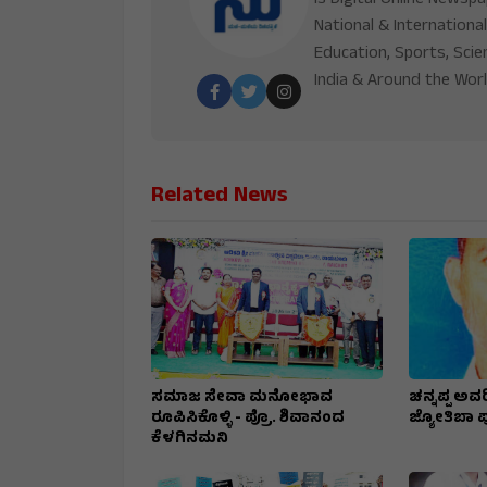
is Digital Online Newsp
National & International
Education, Sports, Scie
India & Around the Worl
Related News
ಸಮಾಜ ಸೇವಾ ಮನೋಭಾವ
ಚನ್ನಪ್ಪ ಅವರ
ರೂಪಿಸಿಕೊಳ್ಳಿ - ಪ್ರೊ. ಶಿವಾನಂದ
ಜ್ಯೋತಿಬಾ ಪುಲ
ಕೆಳಗಿನಮನಿ