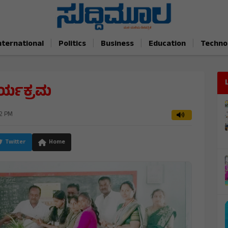
|
|
|
|
nternational
Politics
Business
Education
Techno
ಕಾರ್ಯಕ್ರಮ
52 PM
Twitter
Home