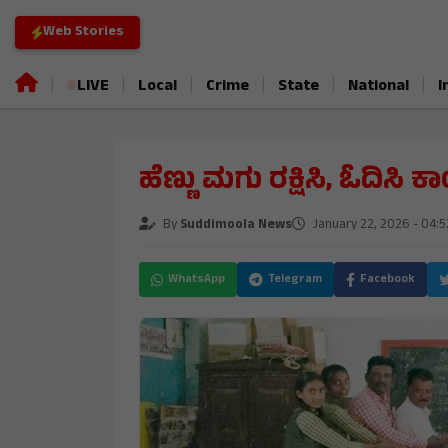
Web Stories
|
|
|
|
|
|
LIVE
Local
Crime
State
National
I
ಹೆಣ್ಣು ಮಗು ರಕ್ಷಿಸಿ, ಓದಿಸಿ 
By
Suddimoola News
January 22, 2026 - 04:
WhatsApp
Telegram
Facebook