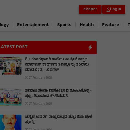
ePaper
Login
|
|
|
|
|
logy
Entertainment
Sports
Health
Feature
T
LATEST POST
ಶ್ರೀ ಶಂಕರಭಾರತಿ ಶಾಲೆಯ ವಾರ್ಷಿಕೋತ್ಸವ
ಮಾರ್ಕ್‌ಸ್‌ ಕಾರ್ಡ್‌ಗಾಗಿ ಮಕ್ಕಳನ್ನು ತಯಾರು
ಮಾಡಬೇಡಿ - ಬೆಳಗಲ್
27 February 2026
ಸಮಾಜ ಸೇವಾ ಮನೋಭಾವ ರೂಪಿಸಿಕೊಳ್ಳಿ -
ಪ್ರೊ. ಶಿವಾನಂದ ಕೆಳಗಿನಮನಿ
27 February 2026
ಚನ್ನಪ್ಪ ಅವರಿಗೆ ರಾಜ್ಯಮಟ್ಟದ ಜ್ಯೋತಿಬಾ ಪುಲೆ
ಪ್ರಶಸ್ತಿ