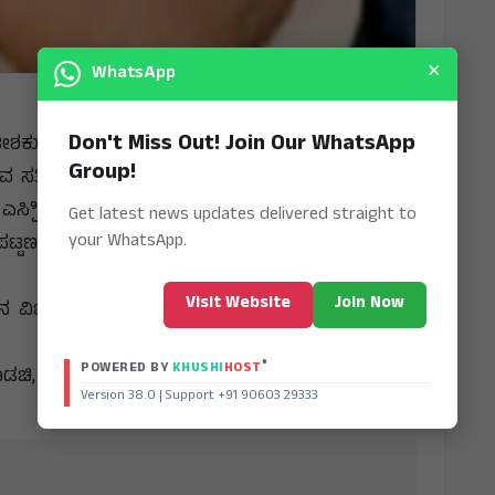
×
WhatsApp
Don't Miss Out! Join Our WhatsApp
ಶಕುಮಾರ್ ರಾಠೋಡ್ ಲೋಕಾಯುಕ್ತ ಬಲೆಗೆ ಬಿದಿದ್ದಾನೆ.
Group!
ಿಿರುವ ಸತೀಶ್ ಕುಮಾರ್ ರಾಠೋಡ್ ೆನ್ ಪೇ ಮೂಲಕ 10,000
 ಎಸ್ಪಿಿ ಸಿದ್ದರಾಜು ಅವರ ಮಾರ್ಗದರ್ಶನದಲ್ಲಿ ಲೋಕಾಯುಕ್ತ
Get latest news updates delivered straight to
your WhatsApp.
 ಪಟ್ಟಣದ ಮಿನಿ ವಿಧಾನಸೌಧದ ಎದುರುಗಡೆ ಸತೀಶ್ ಕುಮಾರ್
Visit Website
Join Now
 ವಿಚಾರಣೆಗಾಗಿ ಕಲಬುರಗಿಗೆ ಕರೆದೊಯ್ಯಲಾಗಿದ್ದು, ವಿಚಾರಣೆ
®
POWERED BY
KHUSHI
HOST
ೊಡಚಿ, ಪ್ರಮೋದ್, ರಾಣೋಜಿ ಇದ್ದರು.
Version 38.0 | Support +91 90603 29333