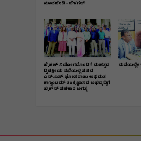
ಮಾಡಬೇಡಿ - ಬೆಳಗಲ್
ಬ್ರೆಜಿಲ್ ನಿಯೋಗದೊಂದಿಗೆ ಮಹತ್ವದ
ಮನೆಯಲ್ಲೇ 
ದ್ವಿಪಕ್ಷೀಯ ಸಭೆಯಲ್ಲಿ ಸಚಿವ
ಎನ್.ಎಸ್.ಭೋಸರಾಜು ಅಭಿಮತ
ಕ್ವಾಾಂಟಮ್ ತಂತ್ರಜ್ಞಾನದ ಅಭಿವೃದ್ದಿಗೆ
ಬ್ರಿಕ್‌ಸ್‌ ಸಹಕಾರ ಅಗತ್ಯ