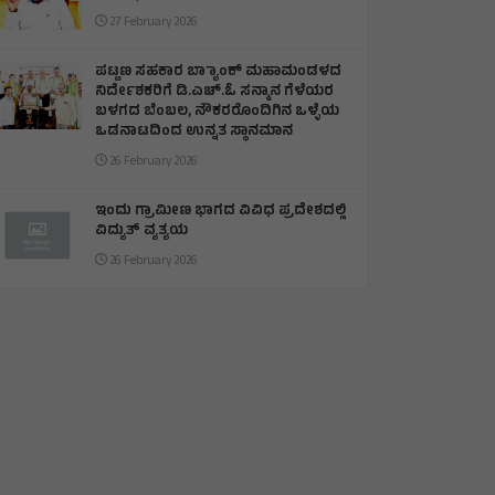
27 February 2026
ಪಟ್ಟಣ ಸಹಕಾರ ಬ್ಯಾಾಂಕ್ ಮಹಾಮಂಡಳದ
ನಿರ್ದೇಶಕರಿಗೆ ಡಿ.ಎಚ್.ಓ ಸನ್ಮಾನ ಗೆಳೆಯರ
ಬಳಗದ ಬೆಂಬಲ, ನೌಕರರೊಂದಿಗಿನ ಒಳ್ಳೆಯ
ಒಡನಾಟದಿಂದ ಉನ್ನತ ಸ್ಥಾನಮಾನ
26 February 2026
ಇಂದು ಗ್ರಾಮೀಣ ಭಾಗದ ವಿವಿಧ ಪ್ರದೇಶದಲ್ಲಿ
ವಿದ್ಯುತ್ ವ್ಯತ್ಯಯ
26 February 2026