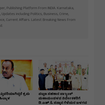
aper, Publishing Platform From INDIA. Karnataka,
, Updates including Politics, Business, Crime,
nce, Current Affairs. Latest Breaking News From
d.
್ತುವರಿಯಾಗಿದ್ದರೆ ಕ್ರಮ
ಪಟ್ಟಣ ಸಹಕಾರ ಬ್ಯಾಾಂಕ್
 ಹಿಟ್ನಾಳ
ಮಹಾಮಂಡಳದ ನಿರ್ದೇಶಕರಿಗೆ
ಡಿ.ಎಚ್.ಓ ಸನ್ಮಾನ ಗೆಳೆಯರ ಬಳಗದ