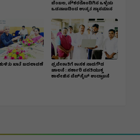
ಬೆಂಬಲ, ನೌಕರರೊಂದಿಗಿನ ಒಳ್ಳೆಯ
ಒಡನಾಟದಿಂದ ಉನ್ನತ ಸ್ಥಾನಮಾನ
ಕುಳಿತು ಖಾತೆ ಬದಲಾವಣೆ
ಪ್ರವೇಶಾತಿಗೆ ಶಾಸಕ ನಾಡಗೌಡ
ಚಾಲನೆ : ಸರ್ಕಾರಿ ವಸತಿಯುಕ್ತ
ಕಾಲೇಜಿನ ವೆಬ್‌ಸೈಟ್ ಉದ್ಘಾಟನೆ