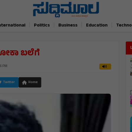
|
|
|
|
nternational
Politics
Business
Education
Techno
ಲೋಕಾ ಬಲೆಗೆ
44 PM
Twitter
Home