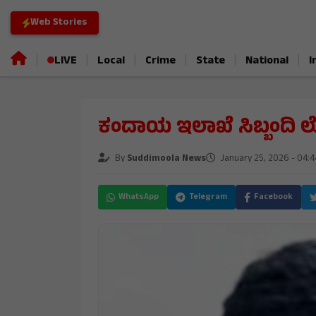
Web Stories
|
|
|
|
|
|
LIVE
Local
Crime
State
National
I
ಕಂದಾಯ ಇಲಾಖೆ ಸಿಬ್ಬಂದಿ 
By
Suddimoola News
January 25, 2026 - 04:
WhatsApp
Telegram
Facebook