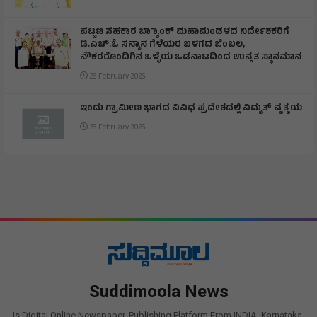
ಪಟ್ಟಣ ಸಹಕಾರ ಬ್ಯಾಾಂಕ್ ಮಹಾಮಂಡಳದ ನಿರ್ದೇಶಕರಿಗೆ
ಡಿ.ಎಚ್.ಓ ಸನ್ಮಾನ ಗೆಳೆಯರ ಬಳಗದ ಬೆಂಬಲ,
ನೌಕರರೊಂದಿಗಿನ ಒಳ್ಳೆಯ ಒಡನಾಟದಿಂದ ಉನ್ನತ ಸ್ಥಾನಮಾನ
26 February 2026
ಇಂದು ಗ್ರಾಮೀಣ ಭಾಗದ ವಿವಿಧ ಪ್ರದೇಶದಲ್ಲಿ ವಿದ್ಯುತ್ ವ್ಯತ್ಯಯ
26 February 2026
Suddimoola News
is Digital Online Newspaper, Publishing Platform From INDIA. Karnataka,