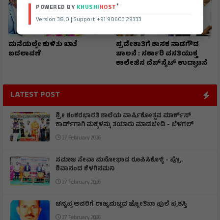
®
POWERED BY
KHUSHI
HOST
Version 38.0 | Support +91 90603 29333
ಮನೆಯಲ್ಲೇ ಕುಳಿತು ಖಾತೆ
ಪ್ರವೇಶಾತಿಗೆ ಶಾಸಕ ನಾಡಗೌಡ
ಬದಲಾವಣೆ
ಚಾಲನೆ : ಸರ್ಕಾರಿ ವಸತಿಯುಕ್ತ
ಕಾಲೇಜಿನ ವೆಬ್‌ಸೈಟ್ ಉದ್ಘಾಟನೆ
LATEST POST
ಶ್ರೀ ಶಂಕರಭಾರತಿ ಶಾಲೆಯ ವಾರ್ಷಿಕೋತ್ಸವ ಮಾರ್ಕ್‌ಸ್‌
ಕಾರ್ಡ್‌ಗಾಗಿ ಮಕ್ಕಳನ್ನು ತಯಾರು ಮಾಡಬೇಡಿ - ಬೆಳಗಲ್
27 February 2026
ಸಮಾಜ ಸೇವಾ ಮನೋಭಾವ ರೂಪಿಸಿಕೊಳ್ಳಿ - ಪ್ರೊ.
ಶಿವಾನಂದ ಕೆಳಗಿನಮನಿ
27 February 2026
ಚನ್ನಪ್ಪ ಅವರಿಗೆ ರಾಜ್ಯಮಟ್ಟದ ಜ್ಯೋತಿಬಾ ಪುಲೆ ಪ್ರಶಸ್ತಿ
27 February 2026