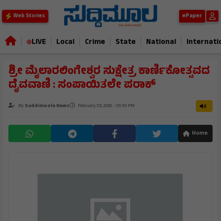
ePaper
Web Stories
|
|
|
|
|
|
LIVE
Local
Crime
State
National
Internati
ಶ್ರೀ ಮೈಲಾರಲಿಂಗೇಶ್ವರ ಸುಕ್ಷೇತ್ರ ಕಾರ್ಣಿಕೋತ್ಸವದ
ದೈವವಾಣಿ : ಸಂಪಾಯಿತಲೇ ಪರಾಕ್
By
Suddimoola News
February 05, 2026 - 05:55 PM
Home