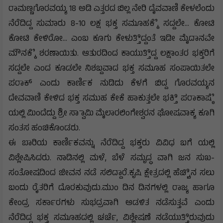
ರಾಮಣ್ಣಗೊರವಯ್ಯ 18 ಅಡಿ ಎತ್ತರದ ಬಿಲ್ಲ ನೇರಿ ದೈವವಾಣಿ ಕೇಳಲೆಂದು
ನೆರೆದಿದ್ದ ಸುಮಾರು 8-10 ಲಕ್ಷ ಭಕ್ತ ಸಮೂಹಕ್ಕೆೆ ಸದ್ದಲೇ... ಕೋಟಿ
ಕೋಟಿ ಕೇಳಿರೋ... ಎಂಬ ಕೂಗು ಕೇಳುತ್ತಿಿದ್ದಂತೆ ಇಡೀ ಮೈದಾನವೇ
ಮೌನಕ್ಕೆೆ ಶರಣಾಯಿತು. ಆತುರದಿಂದ ಕಾಯುತ್ತಿಿದ್ದ ಲಕ್ಷಾಂತರ ಭಕ್ತರಿಗೆ
ಸದ್ದಲೇ ಎಂದ ಕೂಡಲೇ ನಿಶಬ್ದವಾದ ಭಕ್ತ ಸಮೂಹ ಸಂಪಾಯಿತಲೇ
ಪರಾಕ್ ಎಂದು ಕಾರ್ಣಿಕ ನುಡಿದು ಕೆಳಗೆ ಬಿದ್ದ ಗೊರವಯ್ಯನ
ದೇವವಾಣಿ ಕೇಳಿದ ಭಕ್ತ ಸಮುಹ ಕೇಕೆ ಹಾಕುತ್ತಲೇ ಭಕ್ತಿಿ ಪರಾಕಾಷ್ಠೆೆ
ಯಲ್ಲಿ ಮಿಂದೆದ್ದು ಶ್ರೀ ಸ್ವಾಾಮಿ ಮೈಲಾರಲಿಂಗೇಶ್ವರನ ಘೋಷವಾಕ್ಯ ಕೂಗಿ
ಸಂತಸ ಹಂಚಿಕೊಂಡರು.
ಈ ಬಾರಿಯ ಕಾರ್ಣಿಕವನ್ನು ನೆರೆದಿದ್ದ ಭಕ್ತರು ವಿವಿಧ ಬಗೆ ಯಲ್ಲಿ
ವಿಶ್ಲೇಷಿಸಿದರು. ನಾಡಿನಲ್ಲಿ ಮಳೆ, ಬೆಳೆ ಸಮೃದ್ಧ ವಾಗಿ ಜನ ಸುಖ-
ಸಂತೋಷದಿಂದ ಜೀವನ ನಡೆ ಸಲಿದ್ದಾರೆ.ಕೃಷಿ ಕ್ಷೇತ್ರದಲ್ಲಿ ಹೆಚ್ಚಿಿನ ಸಲು
ಬಂದು ರೈತರಿಗೆ ದೊರಕುವುದು.ಮುಂ ದಿನ ದಿನಗಳಲ್ಲಿ ರಾಜ್ಯ ಹಾಗೂ
ಕೇಂದ್ರ ಸರ್ಕಾರಗಳು ಸುಭದ್ರವಾಗಿ ಆಡಳಿತ ನಡೆಸುತ್ತವೆ ಎಂದು
ನೆರೆದಿದ್ದ ಭಕ್ತ ಸಮೂಹದಲ್ಲಿ ಚರ್ಚೆ, ವಿಶ್ಲೇಷಣೆ ನಡೆಯುತ್ತಿಿರುವುದು