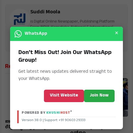
Suddi Moola
is Digital Online Newspaper, Publishing Platform
From INDIA. Karnataka, National & International,
×
Updates including Politics, Business, Crime,
WhatsApp
Education, Sports, Science, Current Affairs. Latest
Breaking News From India & Around the World.
Don't Miss Out! Join Our WhatsApp
Group!
Related News
Get latest news updates delivered straight to
your WhatsApp.
Visit Website
Join Now
®
POWERED BY
KHUSHI
HOST
Version 38.0 | Support +91 90603 29333
ಬಾಲ್ ಬ್ಯಾಡ್ಮಿಿಂಟನ್ : ವಿಶ್ವ ಸಿಂಹ
ರಾಜಧಾನಿಯಲ್ಲಿ ಬಾಂಗ್ಲಾ
ರೆಡ್ಡಿ ರಾಷ್ಟ್ರ ಮಟ್ಟಕ್ಕೆ ಆಯ್ಕೆ
ವಲಸಿಗರನ್ನು ವಶಕ್ಕೆ ಪಡೆದ