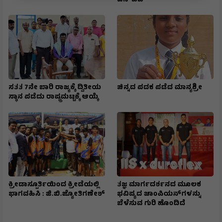
ಎನ್‌ಐಎ
ಸತತ 7ನೇ ಬಾರಿ ರಾಜ್ಯಕ್ಕೆ ದ್ವಿತೀಯ
ಚಿನ್ನದ ಪದಕ ಪಡೆದ ಮಾನ್ಯಶ್ರೀ
ಸ್ಥಾನ ಪಡೆದು ರಾಷ್ಟ್ರಮಟ್ಟಕ್ಕೆ ಆಯ್ಕೆ
ಕ್ರೀಡಾಸ್ಪೂರ್ತಿಯಿಂದ ಕ್ರೀಡೆಯಲ್ಲಿ
ತಜ್ಞ ಮಾರ್ಗದರ್ಶನದ ಮೂಲಕ
ಭಾಗವಹಿಸಿ : ಜಿ.ಬಿ.ಜ್ಯೋತಿಗಣೇಶ್
ಭವಿಷ್ಯದ ಚಾಂಪಿಯನ್‌ಗಳನ್ನು
ಬೆಳೆಸುವ ಗುರಿ ಹೊಂದಿದೆ