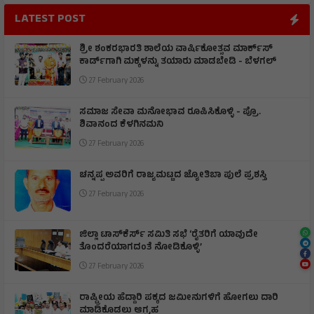
LATEST POST
ಶ್ರೀ ಶಂಕರಭಾರತಿ ಶಾಲೆಯ ವಾರ್ಷಿಕೋತ್ಸವ ಮಾರ್ಕ್‌ಸ್‌
ಕಾರ್ಡ್‌ಗಾಗಿ ಮಕ್ಕಳನ್ನು ತಯಾರು ಮಾಡಬೇಡಿ - ಬೆಳಗಲ್
27 February 2026
ಸಮಾಜ ಸೇವಾ ಮನೋಭಾವ ರೂಪಿಸಿಕೊಳ್ಳಿ - ಪ್ರೊ.
ಶಿವಾನಂದ ಕೆಳಗಿನಮನಿ
27 February 2026
ಚನ್ನಪ್ಪ ಅವರಿಗೆ ರಾಜ್ಯಮಟ್ಟದ ಜ್ಯೋತಿಬಾ ಪುಲೆ ಪ್ರಶಸ್ತಿ
27 February 2026
ಜಿಲ್ಲಾ ಟಾಸ್‌‌ಕೆರ್ಸ್ ಸಮಿತಿ ಸಭೆ ‘ರೈತರಿಗೆ ಯಾವುದೇ
ತೊಂದರೆಯಾಗದಂತೆ ನೋಡಿಕೊಳ್ಳಿ’
27 February 2026
ರಾಷ್ಟ್ರೀಯ ಹೆದ್ದಾರಿ ಪಕ್ಕದ ಜಮೀನುಗಳಿಗೆ ಹೋಗಲು ದಾರಿ
ಮಾಡಿಕೊಡಲು ಆಗ್ರಹ