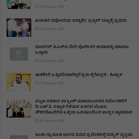
27 February 2026
ಜವಾಹರ ನವೋದಯ ವಿದ್ಯಾರ್ಥಿ ಪ್ರಜ್ವಲ್ ರಾಜ್ಯಕ್ಕೆ ಪ್ರಥಮ
27 February 2026
ಮುದಗಲ್ ಪಿಎಸ್‌ಐ ಸೇರಿ ಪೊಲೀಸರ ಅಮಾನತ್ತು ಮಾಡಲು
ಒತ್ತಾಯ
27 February 2026
ಹುಲಿಕೇರಿ ಒತ್ತುವರಿಯಾಗಿದ್ದರೆ ಕ್ರಮ ಕೈಗೊಳ್ಳಲಿ - ಹಿಟ್ನಾಳ
27 February 2026
ಪಟ್ಟಣ ಸಹಕಾರ ಬ್ಯಾಾಂಕ್ ಮಹಾಮಂಡಳದ ನಿರ್ದೇಶಕರಿಗೆ
ಡಿ.ಎಚ್.ಓ ಸನ್ಮಾನ ಗೆಳೆಯರ ಬಳಗದ ಬೆಂಬಲ,
ನೌಕರರೊಂದಿಗಿನ ಒಳ್ಳೆಯ ಒಡನಾಟದಿಂದ ಉನ್ನತ ಸ್ಥಾನಮಾನ
26 February 2026
ಇಂದು ಗ್ರಾಮೀಣ ಭಾಗದ ವಿವಿಧ ಪ್ರದೇಶದಲ್ಲಿ ವಿದ್ಯುತ್ ವ್ಯತ್ಯಯ