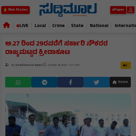
ePaper
Web Stories
|
|
|
|
|
|
LIVE
Local
Crime
State
National
Internati
ಅ.27 ರಿಂದ 29ರವರೆಗೆ ಸರ್ಕಾರಿ ನೌಕರರ
ರಾಜ್ಯಮಟ್ಟದ ಕ್ರೀಡಾಕೂಟ
By
Suddimoola News
October 26, 2023 - 12:11 AM
Home