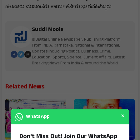
ಹಲವಾರು ಮುಖಂಡರು ಕಾರ್ಯಕರ್ತರು ಭಾಗವಹಿಸಿದ್ದರು.
Suddi Moola
is Digital Online Newspaper, Publishing Platform
From INDIA. Karnataka, National & International,
Updates including Politics, Business, Crime,
Education, Sports, Science, Current Affairs. Latest
Breaking News From India & Around the World.
Related News
×
WhatsApp
Don't Miss Out! Join Our WhatsApp