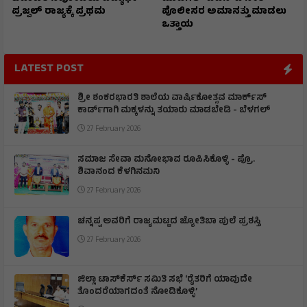
ಪ್ರಜ್ವಲ್ ರಾಜ್ಯಕ್ಕೆ ಪ್ರಥಮ
ಪೊಲೀಸರ ಅಮಾನತ್ತು ಮಾಡಲು
ಒತ್ತಾಯ
LATEST POST
ಶ್ರೀ ಶಂಕರಭಾರತಿ ಶಾಲೆಯ ವಾರ್ಷಿಕೋತ್ಸವ ಮಾರ್ಕ್‌ಸ್‌
ಕಾರ್ಡ್‌ಗಾಗಿ ಮಕ್ಕಳನ್ನು ತಯಾರು ಮಾಡಬೇಡಿ - ಬೆಳಗಲ್
27 February 2026
ಸಮಾಜ ಸೇವಾ ಮನೋಭಾವ ರೂಪಿಸಿಕೊಳ್ಳಿ - ಪ್ರೊ.
ಶಿವಾನಂದ ಕೆಳಗಿನಮನಿ
27 February 2026
ಚನ್ನಪ್ಪ ಅವರಿಗೆ ರಾಜ್ಯಮಟ್ಟದ ಜ್ಯೋತಿಬಾ ಪುಲೆ ಪ್ರಶಸ್ತಿ
27 February 2026
ಜಿಲ್ಲಾ ಟಾಸ್‌‌ಕೆರ್ಸ್ ಸಮಿತಿ ಸಭೆ ‘ರೈತರಿಗೆ ಯಾವುದೇ
ತೊಂದರೆಯಾಗದಂತೆ ನೋಡಿಕೊಳ್ಳಿ’