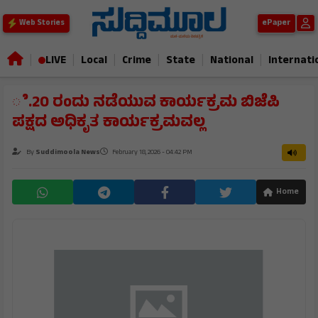
ePaper
Web Stories
|
|
|
|
|
|
LIVE
Local
Crime
State
National
Internati
ೆ.20 ರಂದು ನಡೆಯುವ ಕಾರ್ಯಕ್ರಮ ಬಿಜೆಪಿ
ಪಕ್ಷದ ಅಧಿಕೃತ ಕಾರ್ಯಕ್ರಮವಲ್ಲ
By
Suddimoola News
February 18, 2026 - 04:42 PM
Home