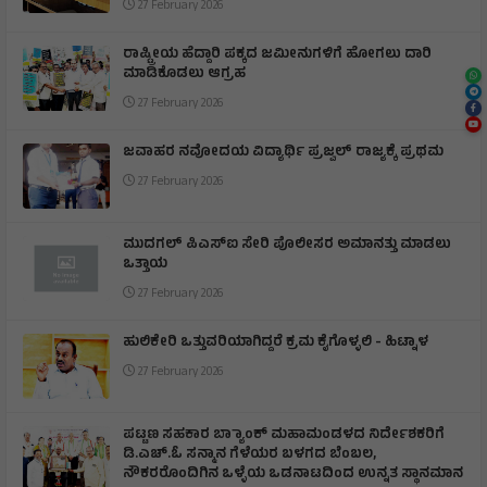
27 February 2026
ರಾಷ್ಟ್ರೀಯ ಹೆದ್ದಾರಿ ಪಕ್ಕದ ಜಮೀನುಗಳಿಗೆ ಹೋಗಲು ದಾರಿ
ಮಾಡಿಕೊಡಲು ಆಗ್ರಹ
27 February 2026
ಜವಾಹರ ನವೋದಯ ವಿದ್ಯಾರ್ಥಿ ಪ್ರಜ್ವಲ್ ರಾಜ್ಯಕ್ಕೆ ಪ್ರಥಮ
27 February 2026
ಮುದಗಲ್ ಪಿಎಸ್‌ಐ ಸೇರಿ ಪೊಲೀಸರ ಅಮಾನತ್ತು ಮಾಡಲು
ಒತ್ತಾಯ
27 February 2026
ಹುಲಿಕೇರಿ ಒತ್ತುವರಿಯಾಗಿದ್ದರೆ ಕ್ರಮ ಕೈಗೊಳ್ಳಲಿ - ಹಿಟ್ನಾಳ
27 February 2026
ಪಟ್ಟಣ ಸಹಕಾರ ಬ್ಯಾಾಂಕ್ ಮಹಾಮಂಡಳದ ನಿರ್ದೇಶಕರಿಗೆ
ಡಿ.ಎಚ್.ಓ ಸನ್ಮಾನ ಗೆಳೆಯರ ಬಳಗದ ಬೆಂಬಲ,
ನೌಕರರೊಂದಿಗಿನ ಒಳ್ಳೆಯ ಒಡನಾಟದಿಂದ ಉನ್ನತ ಸ್ಥಾನಮಾನ