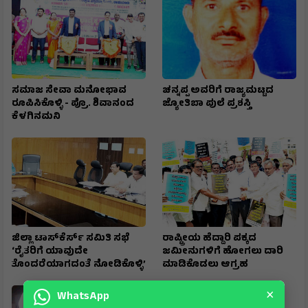
ಸಮಾಜ ಸೇವಾ ಮನೋಭಾವ
ಚನ್ನಪ್ಪ ಅವರಿಗೆ ರಾಜ್ಯಮಟ್ಟದ
ರೂಪಿಸಿಕೊಳ್ಳಿ - ಪ್ರೊ. ಶಿವಾನಂದ
ಜ್ಯೋತಿಬಾ ಪುಲೆ ಪ್ರಶಸ್ತಿ
ಕೆಳಗಿನಮನಿ
ಜಿಲ್ಲಾ ಟಾಸ್‌‌ಕೆರ್ಸ್ ಸಮಿತಿ ಸಭೆ
ರಾಷ್ಟ್ರೀಯ ಹೆದ್ದಾರಿ ಪಕ್ಕದ
‘ರೈತರಿಗೆ ಯಾವುದೇ
ಜಮೀನುಗಳಿಗೆ ಹೋಗಲು ದಾರಿ
ತೊಂದರೆಯಾಗದಂತೆ ನೋಡಿಕೊಳ್ಳಿ’
ಮಾಡಿಕೊಡಲು ಆಗ್ರಹ
×
WhatsApp