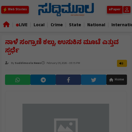
ePaper
Web Stories
|
|
|
|
|
|
LIVE
Local
Crime
State
National
Internati
ನಾಳೆ ಸಂಗ್ರಾಣಿ ಕಲ್ಲು, ಉಸುಕಿನ ಮೂಟೆ ಎತ್ತುವ
ಸ್ಪರ್ಧೆ
By
Suddimoola News
February 05, 2026 - 05:15 PM
Home