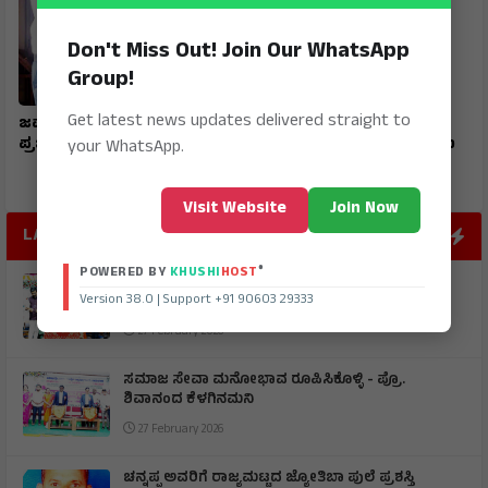
Don't Miss Out! Join Our WhatsApp
Group!
Get latest news updates delivered straight to
ಜವಾಹರ ನವೋದಯ ವಿದ್ಯಾರ್ಥಿ
ಮುದಗಲ್ ಪಿಎಸ್‌ಐ ಸೇರಿ
ಪ್ರಜ್ವಲ್ ರಾಜ್ಯಕ್ಕೆ ಪ್ರಥಮ
ಪೊಲೀಸರ ಅಮಾನತ್ತು ಮಾಡಲು
your WhatsApp.
ಒತ್ತಾಯ
Visit Website
Join Now
LATEST POST
®
POWERED BY
KHUSHI
HOST
ಶ್ರೀ ಶಂಕರಭಾರತಿ ಶಾಲೆಯ ವಾರ್ಷಿಕೋತ್ಸವ ಮಾರ್ಕ್‌ಸ್‌
Version 38.0 | Support +91 90603 29333
ಕಾರ್ಡ್‌ಗಾಗಿ ಮಕ್ಕಳನ್ನು ತಯಾರು ಮಾಡಬೇಡಿ - ಬೆಳಗಲ್
27 February 2026
ಸಮಾಜ ಸೇವಾ ಮನೋಭಾವ ರೂಪಿಸಿಕೊಳ್ಳಿ - ಪ್ರೊ.
ಶಿವಾನಂದ ಕೆಳಗಿನಮನಿ
27 February 2026
ಚನ್ನಪ್ಪ ಅವರಿಗೆ ರಾಜ್ಯಮಟ್ಟದ ಜ್ಯೋತಿಬಾ ಪುಲೆ ಪ್ರಶಸ್ತಿ