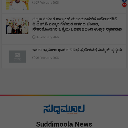
27 February 2026
ಪಟ್ಟಣ ಸಹಕಾರ ಬ್ಯಾಾಂಕ್ ಮಹಾಮಂಡಳದ ನಿರ್ದೇಶಕರಿಗೆ
ಡಿ.ಎಚ್.ಓ ಸನ್ಮಾನ ಗೆಳೆಯರ ಬಳಗದ ಬೆಂಬಲ,
ನೌಕರರೊಂದಿಗಿನ ಒಳ್ಳೆಯ ಒಡನಾಟದಿಂದ ಉನ್ನತ ಸ್ಥಾನಮಾನ
26 February 2026
ಇಂದು ಗ್ರಾಮೀಣ ಭಾಗದ ವಿವಿಧ ಪ್ರದೇಶದಲ್ಲಿ ವಿದ್ಯುತ್ ವ್ಯತ್ಯಯ
26 February 2026
Suddimoola News