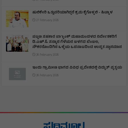
27 February 2026
ಹುಲಿಕೇರಿ ಒತ್ತುವರಿಯಾಗಿದ್ದರೆ ಕ್ರಮ ಕೈಗೊಳ್ಳಲಿ - ಹಿಟ್ನಾಳ
27 February 2026
ಪಟ್ಟಣ ಸಹಕಾರ ಬ್ಯಾಾಂಕ್ ಮಹಾಮಂಡಳದ ನಿರ್ದೇಶಕರಿಗೆ
ಡಿ.ಎಚ್.ಓ ಸನ್ಮಾನ ಗೆಳೆಯರ ಬಳಗದ ಬೆಂಬಲ,
ನೌಕರರೊಂದಿಗಿನ ಒಳ್ಳೆಯ ಒಡನಾಟದಿಂದ ಉನ್ನತ ಸ್ಥಾನಮಾನ
26 February 2026
ಇಂದು ಗ್ರಾಮೀಣ ಭಾಗದ ವಿವಿಧ ಪ್ರದೇಶದಲ್ಲಿ ವಿದ್ಯುತ್ ವ್ಯತ್ಯಯ
26 February 2026