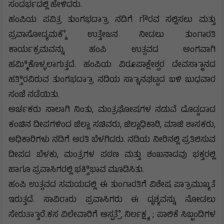
ಸಂದರ್ಭದಲ್ಲಿ ಹೇಳಿದರು.
ಹಂಪಿಯ ಪವಿತ್ರ ತುಂಗಭದ್ರಾಾ ನದಿಗೆ ಗೌರವ ಸಲ್ಲಿಸಲು ಮತ್ತು
ಪ್ರವಾಸೋದ್ಯಮಕ್ಕೆೆ ಉತ್ತೇಜನ ನೀಡಲು ತುಂಗಾರತಿ
ಕಾರ್ಯಕ್ರಮವನ್ನು ಹಂಪಿ ಉತ್ಸವದ ಅಂಗವಾಗಿ
ಹಮ್ಮಿಿಕೊಳ್ಳಲಾಗುತ್ತದೆ. ಹಂಪಿಯ ವಿರೂಪಾಕ್ಷೇಶ್ವರ ದೇವಸ್ಥಾಾನದ
ಹತ್ತಿಿರವಿರುವ ತುಂಗಭದ್ರಾಾ ನದಿಯ ಸ್ನಾಾನಘಟ್ಟದ ಬಳಿ ಬುಧವಾರ
ಸಂಜೆ ನಡೆಯಿತು.
ಅರ್ಚಕರು ಸಾಲಾಗಿ ನಿಂತು, ಮಂತ್ರಘೋಷಗಳ ನಡುವೆ ದೊಡ್ಡದಾದ
ಕಂಚಿನ ದೀಪಗಳಿಂದ ಜಿಲ್ಲಾ ಸಚಿವರು, ಜಿಲ್ಲಾಧಿಕಾರಿ, ಮಾಜಿ ಶಾಸಕರು,
ಅಧಿಕಾರಿಗಳು ನದಿಗೆ ಆರತಿ ಬೆಳಗಿದರು. ನದಿಯ ನೀರಿನಲ್ಲಿ ಪ್ರತಿಲಿಸುವ
ದೀಪದ ಬೆಳಕು, ಮಂತ್ರಗಳ ಪಠಣ ಮತ್ತು ಶಂಖನಾದವು ಭಕ್ತರಲ್ಲಿ
ಹಾಗೂ ಪ್ರವಾಸಿಗರಲ್ಲಿ ಭಕ್ತಿಿಭಾವ ಮೂಡಿಸಿತು.
ಹಂಪಿ ಉತ್ಸವದ ಸಮಯದಲ್ಲಿ ಈ ತುಂಗಾರತಿಗೆ ವಿಶೇಷ ಪ್ರಾಾಮುಖ್ಯತೆ
ಇರುತ್ತದೆ. ಸಾವಿರಾರು ಪ್ರವಾಸಿಗರು ಈ ದೃಶ್ಯವನ್ನು ನೋಡಲು
ಸೇರುತ್ತಾಾರೆ.ಕಸ ವಿಲೇವಾರಿಗೆ ಆಸ್ಪತ್ರೆೆ ನಿರ್ಲಕ್ಷ್ಯ ; ಪಾಲಿಕೆ ಸಿಬ್ಬಂದಿಗಳ