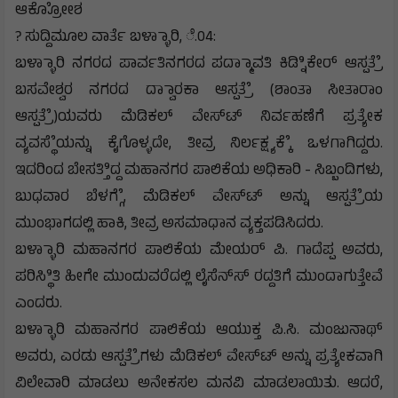
ಆಕ್ರೋೋಶ
? ಸುದ್ದಿಮೂಲ ವಾರ್ತೆ ಬಳ್ಳಾಾರಿ, ೆ.04:
ಬಳ್ಳಾಾರಿ ನಗರದ ಪಾರ್ವತಿನಗರದ ಪದ್ಮಾಾವತಿ ಕಿಡ್ನಿಿಕೇರ್ ಆಸ್ಪತ್ರೆೆ
ಬಸವೇಶ್ವರ ನಗರದ ದ್ವಾಾರಕಾ ಆಸ್ಪತ್ರೆೆ (ಶಾಂತಾ ಸೀತಾರಾಂ
ಆಸ್ಪತ್ರೆೆ)ಯವರು ಮೆಡಿಕಲ್ ವೇಸ್‌ಟ್‌ ನಿರ್ವಹಣೆಗೆ ಪ್ರತ್ಯೇಕ
ವ್ಯವಸ್ಥೆೆಯನ್ನು ಕೈಗೊಳ್ಳದೇ, ತೀವ್ರ ನಿರ್ಲಕ್ಷ್ಯಕ್ಕೆೆ ಒಳಗಾಗಿದ್ದರು.
ಇದರಿಂದ ಬೇಸತ್ತಿಿದ್ದ ಮಹಾನಗರ ಪಾಲಿಕೆಯ ಅಧಿಕಾರಿ - ಸಿಬ್ಬಂದಿಗಳು,
ಬುಧವಾರ ಬೆಳಗ್ಗೆೆ, ಮೆಡಿಕಲ್ ವೇಸ್‌ಟ್‌ ಅನ್ನು ಆಸ್ಪತ್ರೆೆಯ
ಮುಂಭಾಗದಲ್ಲಿ ಹಾಕಿ, ತೀವ್ರ ಅಸಮಾಧಾನ ವ್ಯಕ್ತಪಡಿಸಿದರು.
ಬಳ್ಳಾಾರಿ ಮಹಾನಗರ ಪಾಲಿಕೆಯ ಮೇಯರ್ ಪಿ. ಗಾದೆಪ್ಪ ಅವರು,
ಪರಿಸ್ಥಿಿತಿ ಹೀಗೇ ಮುಂದುವರೆದಲ್ಲಿ ಲೈಸೆನ್‌ಸ್‌ ರದ್ದತಿಗೆ ಮುಂದಾಗುತ್ತೇವೆ
ಎಂದರು.
ಬಳ್ಳಾಾರಿ ಮಹಾನಗರ ಪಾಲಿಕೆಯ ಆಯುಕ್ತ ಪಿ.ಸಿ. ಮಂಜುನಾಥ್
ಅವರು, ಎರಡು ಆಸ್ಪತ್ರೆೆಗಳು ಮೆಡಿಕಲ್ ವೇಸ್‌ಟ್‌ ಅನ್ನು ಪ್ರತ್ಯೇಕವಾಗಿ
ವಿಲೇವಾರಿ ಮಾಡಲು ಅನೇಕಸಲ ಮನವಿ ಮಾಡಲಾಯಿತು. ಆದರೆ,