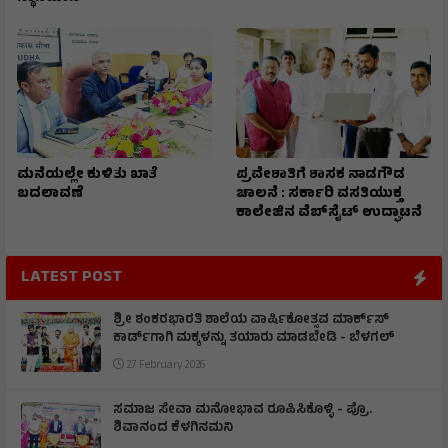
ಮನೆಯಲ್ಲೇ ಕುಳಿತು ಖಾತೆ
ಪ್ರವೇಶಾತಿಗೆ ಶಾಸಕ ನಾಡಗೌಡ
ಬದಲಾವಣೆ
ಚಾಲನೆ : ಸರ್ಕಾರಿ ವಸತಿಯುಕ್ತ
ಕಾಲೇಜಿನ ವೆಬ್‌ಸೈಟ್ ಉದ್ಘಾಟನೆ
LATEST POST
ಶ್ರೀ ಶಂಕರಭಾರತಿ ಶಾಲೆಯ ವಾರ್ಷಿಕೋತ್ಸವ ಮಾರ್ಕ್‌ಸ್‌
ಕಾರ್ಡ್‌ಗಾಗಿ ಮಕ್ಕಳನ್ನು ತಯಾರು ಮಾಡಬೇಡಿ - ಬೆಳಗಲ್
27 February 2026
ಸಮಾಜ ಸೇವಾ ಮನೋಭಾವ ರೂಪಿಸಿಕೊಳ್ಳಿ - ಪ್ರೊ.
ಶಿವಾನಂದ ಕೆಳಗಿನಮನಿ