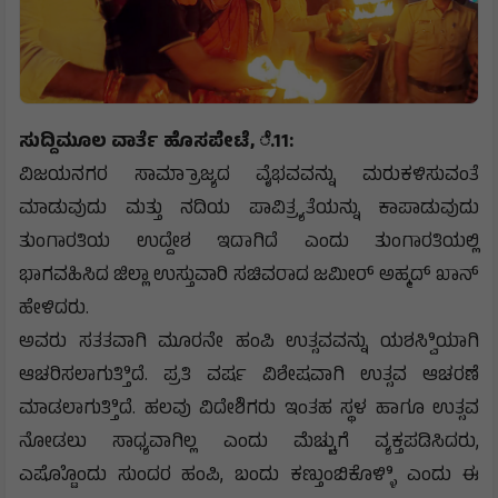
ಸುದ್ದಿಮೂಲ ವಾರ್ತೆ ಹೊಸಪೇಟೆ, ೆ.11:
ವಿಜಯನಗರ ಸಾಮ್ರಾಾಜ್ಯದ ವೈಭವವನ್ನು ಮರುಕಳಿಸುವಂತೆ
ಮಾಡುವುದು ಮತ್ತು ನದಿಯ ಪಾವಿತ್ರ್ಯತೆಯನ್ನು ಕಾಪಾಡುವುದು
ತುಂಗಾರತಿಯ ಉದ್ದೇಶ ಇದಾಗಿದೆ ಎಂದು ತುಂಗಾರತಿಯಲ್ಲಿ
ಭಾಗವಹಿಸಿದ ಜಿಲ್ಲಾ ಉಸ್ತುವಾರಿ ಸಚಿವರಾದ ಜಮೀರ್ ಅಹ್ಮದ್ ಖಾನ್
ಹೇಳಿದರು.
ಅವರು ಸತತವಾಗಿ ಮೂರನೇ ಹಂಪಿ ಉತ್ಸವವನ್ನು ಯಶಸ್ವಿಿಯಾಗಿ
ಆಚರಿಸಲಾಗುತ್ತಿಿದೆ. ಪ್ರತಿ ವರ್ಷ ವಿಶೇಷವಾಗಿ ಉತ್ಸವ ಆಚರಣೆ
ಮಾಡಲಾಗುತ್ತಿಿದೆ. ಹಲವು ವಿದೇಶಿಗರು ಇಂತಹ ಸ್ಥಳ ಹಾಗೂ ಉತ್ಸವ
ನೋಡಲು ಸಾಧ್ಯವಾಗಿಲ್ಲ ಎಂದು ಮೆಚ್ಚುಗೆ ವ್ಯಕ್ತಪಡಿಸಿದರು,
ಎಷ್ಟೊೊಂದು ಸುಂದರ ಹಂಪಿ, ಬಂದು ಕಣ್ತುಂಬಿಕೊಳ್ಳಿಿ ಎಂದು ಈ