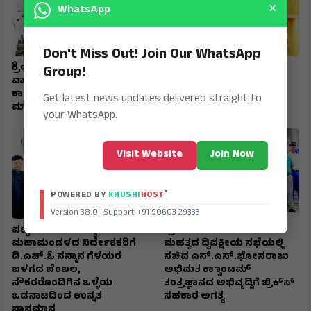
×
WhatsApp
Don't Miss Out! Join Our WhatsApp
ಶ್ರೀ ಶಂಕರಭಾರತಿ ಶಾಲೆಯ
ಹುಲಿಕೇರಿ ಒತ್ತುವರಿಯಾಗಿದ್ದರೆ
Group!
ವಾರ್ಷಿಕೋತ್ಸವ ಮಾರ್ಕ್‌ಸ್‌
ಕ್ರಮ ಕೈಗೊಳ್ಳಲಿ - ಹಿಟ್ನಾಳ
ಕಾರ್ಡ್‌ಗಾಗಿ ಮಕ್ಕಳನ್ನು ತಯಾರು
Get latest news updates delivered straight to
ಮಾಡಬೇಡಿ - ಬೆಳಗಲ್
your WhatsApp.
Visit Website
Join Now
®
POWERED BY
KHUSHI
HOST
Version 38.0 | Support +91 90603 29333
ಪಟ್ಟಣ ಸಹಕಾರ ಬ್ಯಾಾಂಕ್
ಬ್ರೆಜಿಲ್ ನಿಯೋಗದೊಂದಿಗೆ
ಮಹಾಮಂಡಳದ ನಿರ್ದೇಶಕರಿಗೆ
ಮಹತ್ವದ ದ್ವಿಪಕ್ಷೀಯ ಸಭೆಯಲ್ಲಿ
ಡಿ.ಎಚ್.ಓ ಸನ್ಮಾನ ಗೆಳೆಯರ
ಸಚಿವ ಎನ್.ಎಸ್.ಭೋಸರಾಜು
ಬಳಗದ ಬೆಂಬಲ,
ಅಭಿಮತ ಕ್ವಾಾಂಟಮ್
ನೌಕರರೊಂದಿಗಿನ ಒಳ್ಳೆಯ
ತಂತ್ರಜ್ಞಾನದ ಅಭಿವೃದ್ದಿಗೆ ಬ್ರಿಕ್‌ಸ್‌
ಒಡನಾಟದಿಂದ ಉನ್ನತ
ಸಹಕಾರ ಅಗತ್ಯ
ಸ್ಥಾನಮಾನ