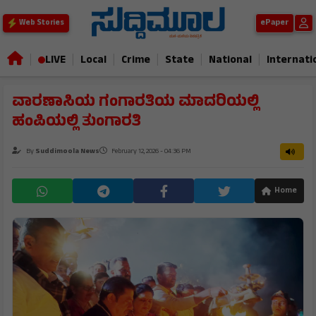
ePaper
Web Stories
|
|
|
|
|
|
LIVE
Local
Crime
State
National
Internati
ವಾರಣಾಸಿಯ ಗಂಗಾರತಿಯ ಮಾದರಿಯಲ್ಲಿ
ಹಂಪಿಯಲ್ಲಿ ತುಂಗಾರತಿ
By
Suddimoola News
February 12, 2026 - 04:36 PM
Home