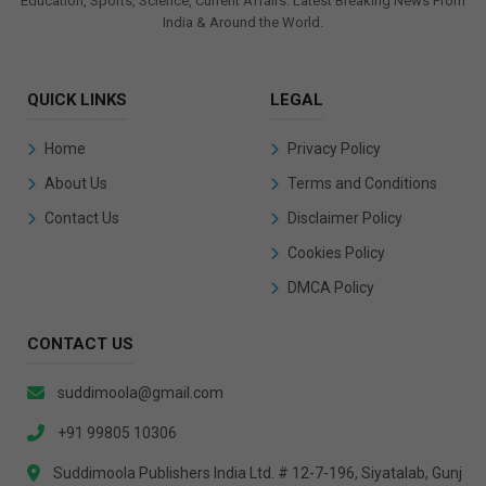
Education, Sports, Science, Current Affairs. Latest Breaking News From
India & Around the World.
QUICK LINKS
LEGAL
Home
Privacy Policy
About Us
Terms and Conditions
Contact Us
Disclaimer Policy
Cookies Policy
DMCA Policy
CONTACT US
suddimoola@gmail.com
+91 99805 10306
Suddimoola Publishers India Ltd. # 12-7-196, Siyatalab, Gunj