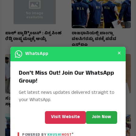
ಬಾಲ್ ಬ್ಯಾಡ್ಮಿಿಂಟನ್ : ವಿಶ್ವ ಸಿಂಹ
ರಾಜಧಾನಿಯಲ್ಲಿ ಬಾಂಗ್ಲಾ
ರೆಡ್ಡಿ ರಾಷ್ಟ್ರ ಮಟ್ಟಕ್ಕೆ ಆಯ್ಕೆ
ವಲಸಿಗರನ್ನು ವಶಕ್ಕೆ ಪಡೆದ
ಎನ್‌ಐಎ
×
WhatsApp
Don't Miss Out! Join Our WhatsApp
Group!
Get latest news updates delivered straight to
ಸತತ 7ನೇ ಬಾರಿ ರಾಜ್ಯಕ್ಕೆ ದ್ವಿತೀಯ
ಚಿನ್ನದ ಪದಕ ಪಡೆದ ಮಾನ್ಯಶ್ರೀ
your WhatsApp.
ಸ್ಥಾನ ಪಡೆದು ರಾಷ್ಟ್ರಮಟ್ಟಕ್ಕೆ ಆಯ್ಕೆ
Visit Website
Join Now
®
POWERED BY
KHUSHI
HOST