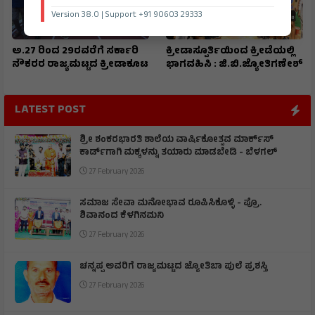
Version 38.0 | Support +91 90603 29333
ಅ.27 ರಿಂದ 29ರವರೆಗೆ ಸರ್ಕಾರಿ
ಕ್ರೀಡಾಸ್ಪೂರ್ತಿಯಿಂದ ಕ್ರೀಡೆಯಲ್ಲಿ
ನೌಕರರ ರಾಜ್ಯಮಟ್ಟದ ಕ್ರೀಡಾಕೂಟ
ಭಾಗವಹಿಸಿ : ಜಿ.ಬಿ.ಜ್ಯೋತಿಗಣೇಶ್
LATEST POST
ಶ್ರೀ ಶಂಕರಭಾರತಿ ಶಾಲೆಯ ವಾರ್ಷಿಕೋತ್ಸವ ಮಾರ್ಕ್‌ಸ್‌
ಕಾರ್ಡ್‌ಗಾಗಿ ಮಕ್ಕಳನ್ನು ತಯಾರು ಮಾಡಬೇಡಿ - ಬೆಳಗಲ್
27 February 2026
ಸಮಾಜ ಸೇವಾ ಮನೋಭಾವ ರೂಪಿಸಿಕೊಳ್ಳಿ - ಪ್ರೊ.
ಶಿವಾನಂದ ಕೆಳಗಿನಮನಿ
27 February 2026
ಚನ್ನಪ್ಪ ಅವರಿಗೆ ರಾಜ್ಯಮಟ್ಟದ ಜ್ಯೋತಿಬಾ ಪುಲೆ ಪ್ರಶಸ್ತಿ
27 February 2026