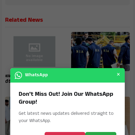
Related News
×
WhatsApp
ಬಾಲ್ ಬ್ಯಾಡ್ಮಿಿಂಟನ್ : ವಿಶ್ವ ಸಿಂಹ
ರಾಜಧಾನಿಯಲ್ಲಿ ಬಾಂಗ್ಲಾ
ರೆಡ್ಡಿ ರಾಷ್ಟ್ರ ಮಟ್ಟಕ್ಕೆ ಆಯ್ಕೆ
ವಲಸಿಗರನ್ನು ವಶಕ್ಕೆ ಪಡೆದ
ಎನ್‌ಐಎ
Don't Miss Out! Join Our WhatsApp
Group!
Get latest news updates delivered straight to
your WhatsApp.