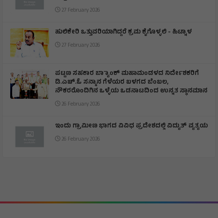
27 February 2026
ಹುಲಿಕೇರಿ ಒತ್ತುವರಿಯಾಗಿದ್ದರೆ ಕ್ರಮ ಕೈಗೊಳ್ಳಲಿ - ಹಿಟ್ನಾಳ
27 February 2026
ಪಟ್ಟಣ ಸಹಕಾರ ಬ್ಯಾಾಂಕ್ ಮಹಾಮಂಡಳದ ನಿರ್ದೇಶಕರಿಗೆ
ಡಿ.ಎಚ್.ಓ ಸನ್ಮಾನ ಗೆಳೆಯರ ಬಳಗದ ಬೆಂಬಲ,
ನೌಕರರೊಂದಿಗಿನ ಒಳ್ಳೆಯ ಒಡನಾಟದಿಂದ ಉನ್ನತ ಸ್ಥಾನಮಾನ
26 February 2026
ಇಂದು ಗ್ರಾಮೀಣ ಭಾಗದ ವಿವಿಧ ಪ್ರದೇಶದಲ್ಲಿ ವಿದ್ಯುತ್ ವ್ಯತ್ಯಯ
26 February 2026