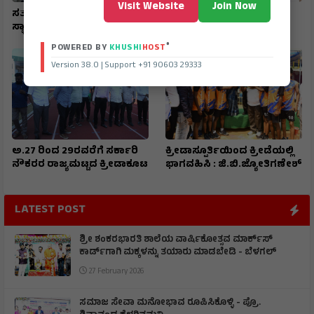
Visit Website
Join Now
ಸತತ 7ನೇ ಬಾರಿ ರಾಜ್ಯಕ್ಕೆ ದ್ವಿತೀಯ
ಚಿನ್ನದ ಪದಕ ಪಡೆದ ಮಾನ್ಯಶ್ರೀ
ಸ್ಥಾನ ಪಡೆದು ರಾಷ್ಟ್ರಮಟ್ಟಕ್ಕೆ ಆಯ್ಕೆ
®
POWERED BY
KHUSHI
HOST
Version 38.0 | Support +91 90603 29333
ಅ.27 ರಿಂದ 29ರವರೆಗೆ ಸರ್ಕಾರಿ
ಕ್ರೀಡಾಸ್ಪೂರ್ತಿಯಿಂದ ಕ್ರೀಡೆಯಲ್ಲಿ
ನೌಕರರ ರಾಜ್ಯಮಟ್ಟದ ಕ್ರೀಡಾಕೂಟ
ಭಾಗವಹಿಸಿ : ಜಿ.ಬಿ.ಜ್ಯೋತಿಗಣೇಶ್
LATEST POST
ಶ್ರೀ ಶಂಕರಭಾರತಿ ಶಾಲೆಯ ವಾರ್ಷಿಕೋತ್ಸವ ಮಾರ್ಕ್‌ಸ್‌
ಕಾರ್ಡ್‌ಗಾಗಿ ಮಕ್ಕಳನ್ನು ತಯಾರು ಮಾಡಬೇಡಿ - ಬೆಳಗಲ್
27 February 2026
ಸಮಾಜ ಸೇವಾ ಮನೋಭಾವ ರೂಪಿಸಿಕೊಳ್ಳಿ - ಪ್ರೊ.