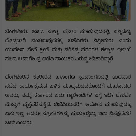
ಬೆಂಗಳೂರು: ಜೂ.7: ಸುಳ್ಳು ಪ್ರಚಾರ ಮಾಡುವುದರಲ್ಲಿ, ಸಣ್ಣದನ್ನು
ದೊಡ್ಡದಾಗಿ ಬಿಂಬಿಸುವುದರಲ್ಲಿ ಬಿಜೆಪಿಗರು ನಿಸ್ಸೀಮರು ಎಂದು
ಯುವಜನ ಸೇವೆ ಕ್ರೀಡೆ ಮತ್ತು ಪರಿಶಿಷ್ಟ ವರ್ಗಗಳ ಕಲ್ಯಾಣ ಇಲಾಖೆ
ಸಚಿವ ಬಿ.ನಾಗೇಂದ್ರ ಬಿಜೆಪಿ ನಾಯಕರ ವಿರುದ್ದ ಕಿಡಿಕಾರಿದ್ದಾರೆ‌.
ಬೆಂಗಳೂರಿನ ಕಂಠೀರವ ಒಳಾಂಗಣ ಕ್ರೀಡಾಂಗಣದಲ್ಲಿ ಬುಧವಾರ
ನಡೆದ ಕಾರ್ಯಕ್ರಮದ ಬಳಿಕ ಮಾಧ್ಯಮದವರೊಂದಿಗೆ ಮಾತನಾಡಿದ
ಅವರು, ನಮ್ಮ ಸರ್ಕಾರದ ಐದು ಗ್ಯಾರೇಂಟಿಗಳ ಬಗ್ಗೆ ‌ಇಡೀ ದೇಶವೇ
ಮೆಚ್ಚುಗೆ ವ್ಯಕ್ತಪಡಿಸುತ್ತಿದೆ. ಬಿಜೆಪಿಯವರಿಗೆ ಆರೋಪ ಮಾಡುವುದಕ್ಕೆ
ಏನು ಇಲ್ಲ. ಆದರೂ ನ್ಯೂನತೆಗಳನ್ನು ಹುಡುಕುತ್ತಿದ್ದು, ಇದು ವಿಪಕ್ಷದವರ
ಚಾಳಿ ಎಂದರು.