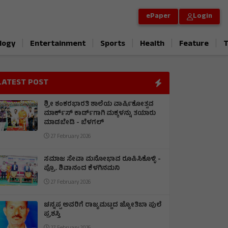
ePaper
Login
|
|
|
|
|
logy
Entertainment
Sports
Health
Feature
T
LATEST POST
ಶ್ರೀ ಶಂಕರಭಾರತಿ ಶಾಲೆಯ ವಾರ್ಷಿಕೋತ್ಸವ
ಮಾರ್ಕ್‌ಸ್‌ ಕಾರ್ಡ್‌ಗಾಗಿ ಮಕ್ಕಳನ್ನು ತಯಾರು
ಮಾಡಬೇಡಿ - ಬೆಳಗಲ್
27 February 2026
ಸಮಾಜ ಸೇವಾ ಮನೋಭಾವ ರೂಪಿಸಿಕೊಳ್ಳಿ -
ಪ್ರೊ. ಶಿವಾನಂದ ಕೆಳಗಿನಮನಿ
27 February 2026
ಚನ್ನಪ್ಪ ಅವರಿಗೆ ರಾಜ್ಯಮಟ್ಟದ ಜ್ಯೋತಿಬಾ ಪುಲೆ
ಪ್ರಶಸ್ತಿ