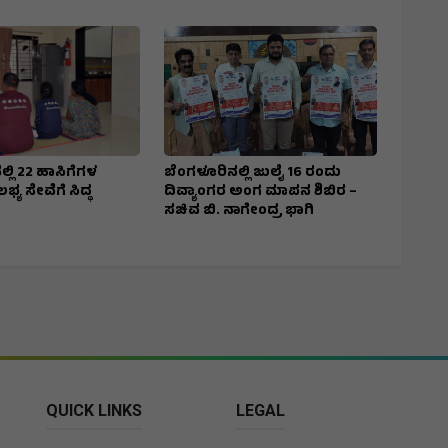
್ಲಿ 22 ಹಾಸಿಗೆಗಳ
ಬೆಂಗಳೂರಿನಲ್ಲಿ ಜುಲೈ 16 ರಂದು
ಭ್ಯ ಸೇವೆಗೆ ಸಿದ್ಧ
ದಿವ್ಯಾಂಗರ ಅಂಗ ಮಾಪನ ಶಿಬಿರ –
ಸಚಿವ ಬಿ. ನಾಗೇಂದ್ರ ಭಾಗಿ
QUICK LINKS
LEGAL