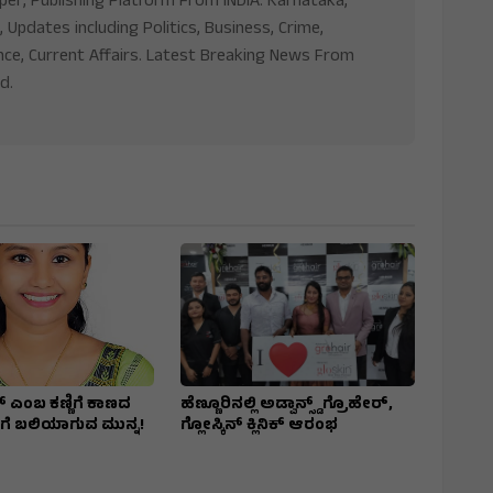
aper, Publishing Platform From INDIA. Karnataka,
, Updates including Politics, Business, Crime,
nce, Current Affairs. Latest Breaking News From
d.
ಾಟ್‌ ಎಂಬ ಕಣ್ಣಿಗೆ ಕಾಣದ
ಹೆಣ್ಣೂರಿನಲ್ಲಿ ಅಡ್ವಾನ್ಸ್ಡ್ ಗ್ರೊಹೇರ್,
ೆ ಬಲಿಯಾಗುವ ಮುನ್ನ!
ಗ್ಲೋಸ್ಕಿನ್ ಕ್ಲಿನಿಕ್ ಆರಂಭ