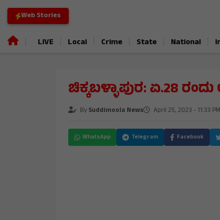
Web Stories
|
|
|
|
|
|
LIVE
Local
Crime
State
National
I
ಚಿಕ್ಕಬಳ್ಳಾಪುರ: ಏ.28 ರಂ
By
Suddimoola News
April 25, 2023 - 11:33 P
WhatsApp
Telegram
Facebook