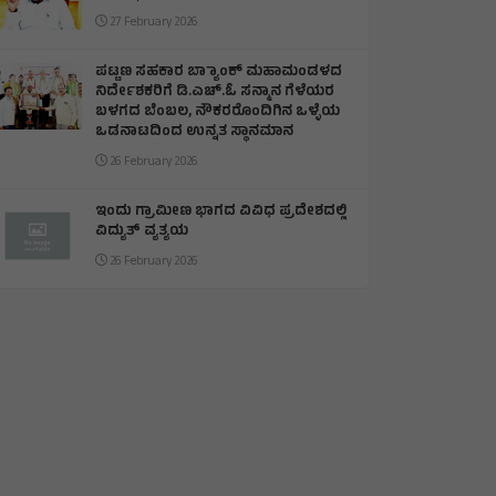
27 February 2026
ಪಟ್ಟಣ ಸಹಕಾರ ಬ್ಯಾಾಂಕ್ ಮಹಾಮಂಡಳದ
ನಿರ್ದೇಶಕರಿಗೆ ಡಿ.ಎಚ್.ಓ ಸನ್ಮಾನ ಗೆಳೆಯರ
ಬಳಗದ ಬೆಂಬಲ, ನೌಕರರೊಂದಿಗಿನ ಒಳ್ಳೆಯ
ಒಡನಾಟದಿಂದ ಉನ್ನತ ಸ್ಥಾನಮಾನ
26 February 2026
ಇಂದು ಗ್ರಾಮೀಣ ಭಾಗದ ವಿವಿಧ ಪ್ರದೇಶದಲ್ಲಿ
ವಿದ್ಯುತ್ ವ್ಯತ್ಯಯ
26 February 2026