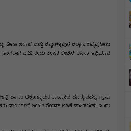
ದ್ಯ ಸೇವಾ ಇಲಾಖೆ ಮತ್ತು ಚಿಕ್ಕಬಳ್ಳಾಪುರ ಜಿಲ್ಲಾ ಪಶುವೈದ್ಯಕೀಯ
ೆಯ ಅಂಗವಾಗಿ ಏ.28 ರಂದು ಉಚಿತ ರೇಬಿಸ್ ಲಸಿಕಾ ಅಭಿಯಾನ
ಲ್ಲಿ ಹಾಗೂ ಚಿಕ್ಕಬಳ್ಳಾಪುರ ತಾಲ್ಲೂಕಿನ ಹೊನ್ನೇನಹಳ್ಳಿ ಗ್ರಾಮ
ಾನ ಮಾಲೀಕರು ನಾಯಿಗಳಿಗೆ ಉಚಿತ ರೇಬಿಸ್ ಲಸಿಕೆ ಹಾಕಿಸಬೇಕು ಎಂದು