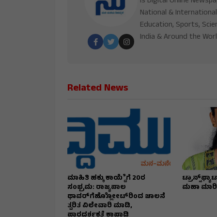
is Digital Online Newsp
National & International
Education, Sports, Scie
India & Around the Worl
Related News
ಮಾಹಿತಿ ಹಕ್ಕು ಕಾಯ್ದೆೆಗೆ 20ರ
ಟ್ರಾನ್ಸ್‌ಫ್ಯ
ಸಂಭ್ರಮ: ರಾಜ್ಯಪಾಲ
ಮಹಾ ಮಾರಿಗ
ಥಾವರ್‌ಗೆಹ್ಲೋೋಟ್‌ರಿಂದ ಚಾಲನೆ
ತ್ವರಿತ ವಿಲೇವಾರಿ ಮಾಡಿ,
ಪಾರದರ್ಶಕತೆ ಕಾಪಾಡಿ